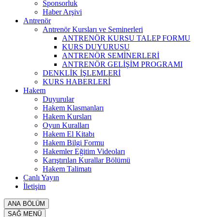
Sponsorluk
Haber Arşivi
Antrenör
Antrenör Kursları ve Seminerleri
ANTRENÖR KURSU TALEP FORMU
KURS DUYURUSU
ANTRENÖR SEMİNERLERİ
ANTRENÖR GELİŞİM PROGRAMI
DENKLİK İŞLEMLERİ
KURS HABERLERİ
Hakem
Duyurular
Hakem Klasmanları
Hakem Kursları
Oyun Kuralları
Hakem El Kitabı
Hakem Bilgi Formu
Hakemler Eğitim Videoları
Karıştırılan Kurallar Bölümü
Hakem Talimatı
Canlı Yayın
İletişim
ANA BÖLÜM
SAĞ MENÜ