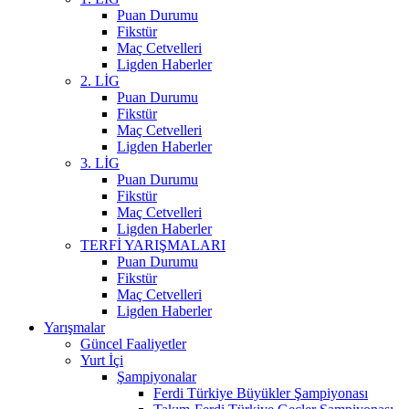
Puan Durumu
Fikstür
Maç Cetvelleri
Ligden Haberler
2. LİG
Puan Durumu
Fikstür
Maç Cetvelleri
Ligden Haberler
3. LİG
Puan Durumu
Fikstür
Maç Cetvelleri
Ligden Haberler
TERFİ YARIŞMALARI
Puan Durumu
Fikstür
Maç Cetvelleri
Ligden Haberler
Yarışmalar
Güncel Faaliyetler
Yurt İçi
Şampiyonalar
Ferdi Türkiye Büyükler Şampiyonası