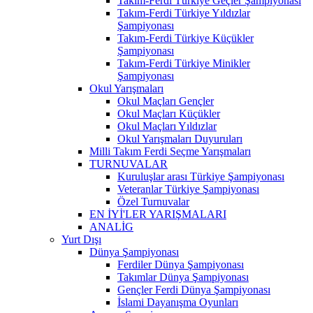
Takım-Ferdi Türkiye Geçler Şampiyonası
Takım-Ferdi Türkiye Yıldızlar
Şampiyonası
Takım-Ferdi Türkiye Küçükler
Şampiyonası
Takım-Ferdi Türkiye Minikler
Şampiyonası
Okul Yarışmaları
Okul Maçları Gençler
Okul Maçları Küçükler
Okul Maçları Yıldızlar
Okul Yarışmaları Duyuruları
Milli Takım Ferdi Seçme Yarışmaları
TURNUVALAR
Kuruluşlar arası Türkiye Şampiyonası
Veteranlar Türkiye Şampiyonası
Özel Turnuvalar
EN İYİ'LER YARIŞMALARI
ANALİG
Yurt Dışı
Dünya Şampiyonası
Ferdiler Dünya Şampiyonası
Takımlar Dünya Şampiyonası
Gençler Ferdi Dünya Şampiyonası
İslami Dayanışma Oyunları