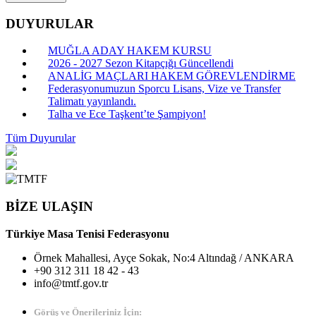
DUYURULAR
MUĞLA ADAY HAKEM KURSU
2026 - 2027 Sezon Kitapçığı Güncellendi
ANALİG MAÇLARI HAKEM GÖREVLENDİRME
Federasyonumuzun Sporcu Lisans, Vize ve Transfer
Talimatı yayınlandı.
Talha ve Ece Taşkent’te Şampiyon!
Tüm Duyurular
BİZE ULAŞIN
Türkiye Masa Tenisi Federasyonu
Örnek Mahallesi, Ayçe Sokak, No:4 Altındağ / ANKARA
+90 312 311 18 42 - 43
info@tmtf.gov.tr
Görüş ve Önerileriniz İçin: