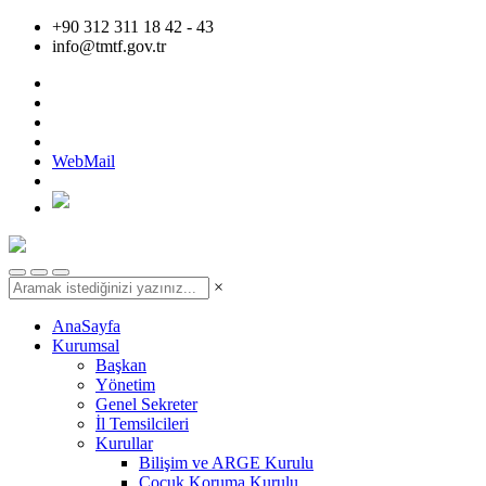
+90 312 311 18 42 - 43
info@tmtf.gov.tr
WebMail
×
AnaSayfa
Kurumsal
Başkan
Yönetim
Genel Sekreter
İl Temsilcileri
Kurullar
Bilişim ve ARGE Kurulu
Çocuk Koruma Kurulu