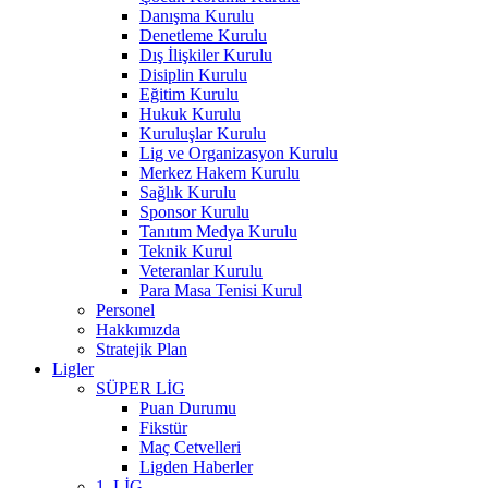
Danışma Kurulu
Denetleme Kurulu
Dış İlişkiler Kurulu
Disiplin Kurulu
Eğitim Kurulu
Hukuk Kurulu
Kuruluşlar Kurulu
Lig ve Organizasyon Kurulu
Merkez Hakem Kurulu
Sağlık Kurulu
Sponsor Kurulu
Tanıtım Medya Kurulu
Teknik Kurul
Veteranlar Kurulu
Para Masa Tenisi Kurul
Personel
Hakkımızda
Stratejik Plan
Ligler
SÜPER LİG
Puan Durumu
Fikstür
Maç Cetvelleri
Ligden Haberler
1. LİG