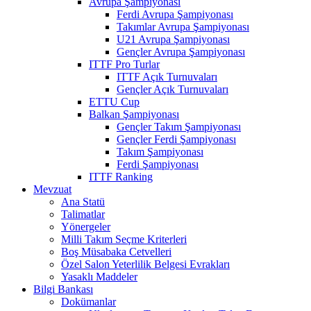
Avrupa Şampiyonası
Ferdi Avrupa Şampiyonası
Takımlar Avrupa Şampiyonası
U21 Avrupa Şampiyonası
Gençler Avrupa Şampiyonası
ITTF Pro Turlar
ITTF Açık Turnuvaları
Gençler Açık Turnuvaları
ETTU Cup
Balkan Şampiyonası
Gençler Takım Şampiyonası
Gençler Ferdi Şampiyonası
Takım Şampiyonası
Ferdi Şampiyonası
ITTF Ranking
Mevzuat
Ana Statü
Talimatlar
Yönergeler
Milli Takım Seçme Kriterleri
Boş Müsabaka Cetvelleri
Özel Salon Yeterlilik Belgesi Evrakları
Yasaklı Maddeler
Bilgi Bankası
Dokümanlar