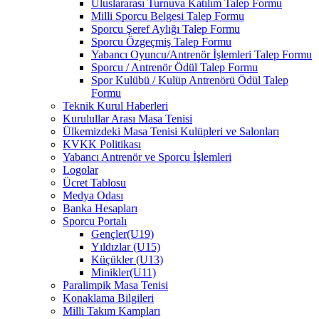
Uluslararası Turnuva Katılım Talep Formu
Milli Sporcu Belgesi Talep Formu
Sporcu Şeref Aylığı Talep Formu
Sporcu Özgeçmiş Talep Formu
Yabancı Oyuncu/Antrenör İşlemleri Talep Formu
Sporcu / Antrenör Ödül Talep Formu
Spor Kulübü / Kulüp Antrenörü Ödül Talep
Formu
Teknik Kurul Haberleri
Kurulullar Arası Masa Tenisi
Ülkemizdeki Masa Tenisi Kulüpleri ve Salonları
KVKK Politikası
Yabancı Antrenör ve Sporcu İşlemleri
Logolar
Ücret Tablosu
Medya Odası
Banka Hesapları
Sporcu Portalı
Gençler(U19)
Yıldızlar (U15)
Küçükler (U13)
Minikler(U11)
Paralimpik Masa Tenisi
Konaklama Bilgileri
Milli Takım Kampları