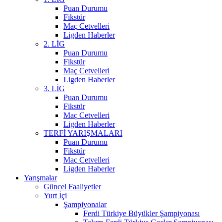
Puan Durumu
Fikstür
Maç Cetvelleri
Ligden Haberler
2. LİG
Puan Durumu
Fikstür
Maç Cetvelleri
Ligden Haberler
3. LİG
Puan Durumu
Fikstür
Maç Cetvelleri
Ligden Haberler
TERFİ YARIŞMALARI
Puan Durumu
Fikstür
Maç Cetvelleri
Ligden Haberler
Yarışmalar
Güncel Faaliyetler
Yurt İçi
Şampiyonalar
Ferdi Türkiye Büyükler Şampiyonası