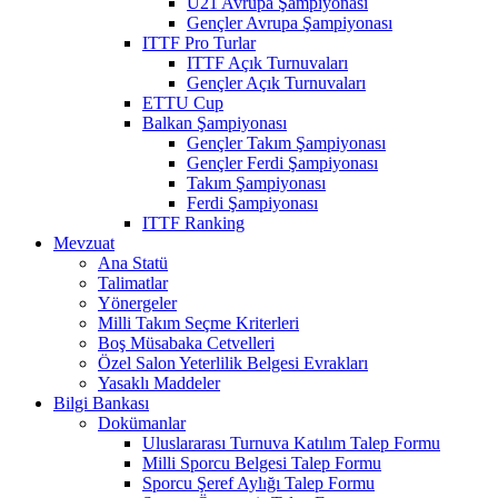
U21 Avrupa Şampiyonası
Gençler Avrupa Şampiyonası
ITTF Pro Turlar
ITTF Açık Turnuvaları
Gençler Açık Turnuvaları
ETTU Cup
Balkan Şampiyonası
Gençler Takım Şampiyonası
Gençler Ferdi Şampiyonası
Takım Şampiyonası
Ferdi Şampiyonası
ITTF Ranking
Mevzuat
Ana Statü
Talimatlar
Yönergeler
Milli Takım Seçme Kriterleri
Boş Müsabaka Cetvelleri
Özel Salon Yeterlilik Belgesi Evrakları
Yasaklı Maddeler
Bilgi Bankası
Dokümanlar
Uluslararası Turnuva Katılım Talep Formu
Milli Sporcu Belgesi Talep Formu
Sporcu Şeref Aylığı Talep Formu