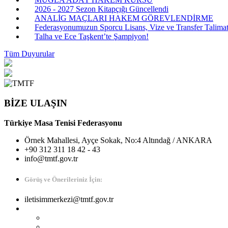
2026 - 2027 Sezon Kitapçığı Güncellendi
ANALİG MAÇLARI HAKEM GÖREVLENDİRME
Federasyonumuzun Sporcu Lisans, Vize ve Transfer Talimatı
Talha ve Ece Taşkent’te Şampiyon!
Tüm Duyurular
BİZE ULAŞIN
Türkiye Masa Tenisi Federasyonu
Örnek Mahallesi, Ayçe Sokak, No:4 Altındağ / ANKARA
+90 312 311 18 42 - 43
info@tmtf.gov.tr
Görüş ve Önerileriniz İçin:
iletisimmerkezi@tmtf.gov.tr