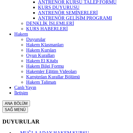
ANTRENÖR KURSU TALEP FORMU
KURS DUYURUSU
ANTRENÖR SEMİNERLERİ
ANTRENÖR GELİŞİM PROGRAMI
DENKLİK İŞLEMLERİ
KURS HABERLERİ
Hakem
Duyurular
Hakem Klasmanları
Hakem Kursları
Oyun Kuralları
Hakem El Kitabı
Hakem Bilgi Formu
Hakemler Eğitim Videoları
Karıştırılan Kurallar Bölümü
Hakem Talimatı
Canlı Yayın
İletişim
ANA BÖLÜM
SAĞ MENÜ
DUYURULAR
MUĞLA ADAY HAKEM KURSU