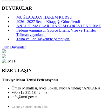
DUYURULAR
MUĞLA ADAY HAKEM KURSU
2026 - 2027 Sezon Kitapçığı Güncellendi
ANALİG MAÇLARI HAKEM GÖREVLENDİRME
Federasyonumuzun Sporcu Lisans, Vize ve Transfer
Talimatı yayınlandı.
Talha ve Ece Taşkent’te Şampiyon!
Tüm Duyurular
BİZE ULAŞIN
Türkiye Masa Tenisi Federasyonu
Örnek Mahallesi, Ayçe Sokak, No:4 Altındağ / ANKARA
+90 312 311 18 42 - 43
info@tmtf.gov.tr
Görüş ve Önerileriniz İçin: