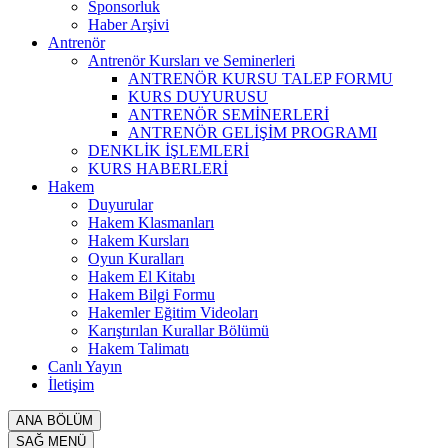
Sponsorluk
Haber Arşivi
Antrenör
Antrenör Kursları ve Seminerleri
ANTRENÖR KURSU TALEP FORMU
KURS DUYURUSU
ANTRENÖR SEMİNERLERİ
ANTRENÖR GELİŞİM PROGRAMI
DENKLİK İŞLEMLERİ
KURS HABERLERİ
Hakem
Duyurular
Hakem Klasmanları
Hakem Kursları
Oyun Kuralları
Hakem El Kitabı
Hakem Bilgi Formu
Hakemler Eğitim Videoları
Karıştırılan Kurallar Bölümü
Hakem Talimatı
Canlı Yayın
İletişim
ANA BÖLÜM
SAĞ MENÜ