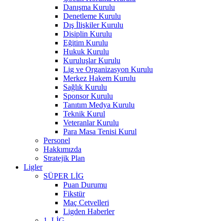
Danışma Kurulu
Denetleme Kurulu
Dış İlişkiler Kurulu
Disiplin Kurulu
Eğitim Kurulu
Hukuk Kurulu
Kuruluşlar Kurulu
Lig ve Organizasyon Kurulu
Merkez Hakem Kurulu
Sağlık Kurulu
Sponsor Kurulu
Tanıtım Medya Kurulu
Teknik Kurul
Veteranlar Kurulu
Para Masa Tenisi Kurul
Personel
Hakkımızda
Stratejik Plan
Ligler
SÜPER LİG
Puan Durumu
Fikstür
Maç Cetvelleri
Ligden Haberler
1. LİG