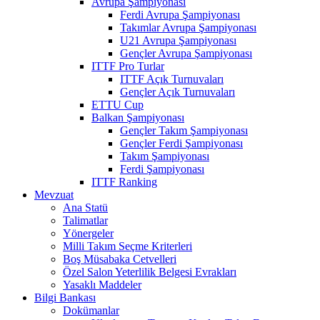
Avrupa Şampiyonası
Ferdi Avrupa Şampiyonası
Takımlar Avrupa Şampiyonası
U21 Avrupa Şampiyonası
Gençler Avrupa Şampiyonası
ITTF Pro Turlar
ITTF Açık Turnuvaları
Gençler Açık Turnuvaları
ETTU Cup
Balkan Şampiyonası
Gençler Takım Şampiyonası
Gençler Ferdi Şampiyonası
Takım Şampiyonası
Ferdi Şampiyonası
ITTF Ranking
Mevzuat
Ana Statü
Talimatlar
Yönergeler
Milli Takım Seçme Kriterleri
Boş Müsabaka Cetvelleri
Özel Salon Yeterlilik Belgesi Evrakları
Yasaklı Maddeler
Bilgi Bankası
Dokümanlar