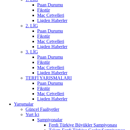
Puan Durumu
Fikstür
Maç Cetvelleri
Ligden Haberler
2. LİG
Puan Durumu
Fikstür
Maç Cetvelleri
Ligden Haberler
3. LİG
Puan Durumu
Fikstür
Maç Cetvelleri
Ligden Haberler
TERFİ YARIŞMALARI
Puan Durumu
Fikstür
Maç Cetvelleri
Ligden Haberler
Yarışmalar
Güncel Faaliyetler
Yurt İçi
Şampiyonalar
Ferdi Türkiye Büyükler Şampiyonası