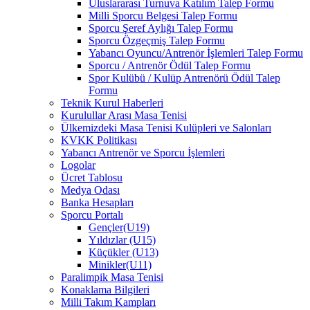
Uluslararası Turnuva Katılım Talep Formu
Milli Sporcu Belgesi Talep Formu
Sporcu Şeref Aylığı Talep Formu
Sporcu Özgeçmiş Talep Formu
Yabancı Oyuncu/Antrenör İşlemleri Talep Formu
Sporcu / Antrenör Ödül Talep Formu
Spor Kulübü / Kulüp Antrenörü Ödül Talep
Formu
Teknik Kurul Haberleri
Kurulullar Arası Masa Tenisi
Ülkemizdeki Masa Tenisi Kulüpleri ve Salonları
KVKK Politikası
Yabancı Antrenör ve Sporcu İşlemleri
Logolar
Ücret Tablosu
Medya Odası
Banka Hesapları
Sporcu Portalı
Gençler(U19)
Yıldızlar (U15)
Küçükler (U13)
Minikler(U11)
Paralimpik Masa Tenisi
Konaklama Bilgileri
Milli Takım Kampları