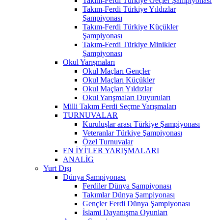
Takım-Ferdi Türkiye Geçler Şampiyonası
Takım-Ferdi Türkiye Yıldızlar
Şampiyonası
Takım-Ferdi Türkiye Küçükler
Şampiyonası
Takım-Ferdi Türkiye Minikler
Şampiyonası
Okul Yarışmaları
Okul Maçları Gençler
Okul Maçları Küçükler
Okul Maçları Yıldızlar
Okul Yarışmaları Duyuruları
Milli Takım Ferdi Seçme Yarışmaları
TURNUVALAR
Kuruluşlar arası Türkiye Şampiyonası
Veteranlar Türkiye Şampiyonası
Özel Turnuvalar
EN İYİ'LER YARIŞMALARI
ANALİG
Yurt Dışı
Dünya Şampiyonası
Ferdiler Dünya Şampiyonası
Takımlar Dünya Şampiyonası
Gençler Ferdi Dünya Şampiyonası
İslami Dayanışma Oyunları