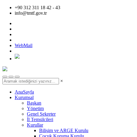
+90 312 311 18 42 - 43
info@tmtf.gov.tr
WebMail
×
AnaSayfa
Kurumsal
Başkan
Yönetim
Genel Sekreter
İl Temsilcileri
Kurullar
Bilişim ve ARGE Kurulu
Çocuk Koruma Kurulu