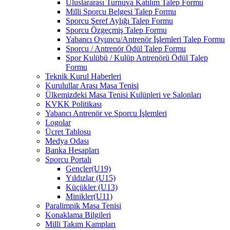
Uluslararası Turnuva Katılım Talep Formu
Milli Sporcu Belgesi Talep Formu
Sporcu Şeref Aylığı Talep Formu
Sporcu Özgeçmiş Talep Formu
Yabancı Oyuncu/Antrenör İşlemleri Talep Formu
Sporcu / Antrenör Ödül Talep Formu
Spor Kulübü / Kulüp Antrenörü Ödül Talep
Formu
Teknik Kurul Haberleri
Kurulullar Arası Masa Tenisi
Ülkemizdeki Masa Tenisi Kulüpleri ve Salonları
KVKK Politikası
Yabancı Antrenör ve Sporcu İşlemleri
Logolar
Ücret Tablosu
Medya Odası
Banka Hesapları
Sporcu Portalı
Gençler(U19)
Yıldızlar (U15)
Küçükler (U13)
Minikler(U11)
Paralimpik Masa Tenisi
Konaklama Bilgileri
Milli Takım Kampları