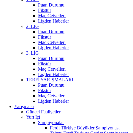
Puan Durumu
Fikstür
Maç Cetvelleri
Ligden Haberler
2. LİG
Puan Durumu
Fikstür
Maç Cetvelleri
Ligden Haberler
3. LİG
Puan Durumu
Fikstür
Maç Cetvelleri
Ligden Haberler
TERFİ YARIŞMALARI
Puan Durumu
Fikstür
Maç Cetvelleri
Ligden Haberler
Yarışmalar
Güncel Faaliyetler
Yurt İçi
Şampiyonalar
Ferdi Türkiye Büyükler Şampiyonası