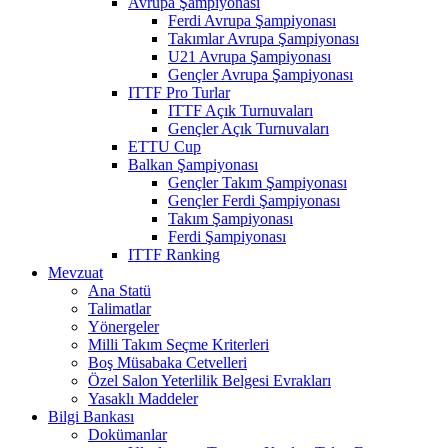
Avrupa Şampiyonası
Ferdi Avrupa Şampiyonası
Takımlar Avrupa Şampiyonası
U21 Avrupa Şampiyonası
Gençler Avrupa Şampiyonası
ITTF Pro Turlar
ITTF Açık Turnuvaları
Gençler Açık Turnuvaları
ETTU Cup
Balkan Şampiyonası
Gençler Takım Şampiyonası
Gençler Ferdi Şampiyonası
Takım Şampiyonası
Ferdi Şampiyonası
ITTF Ranking
Mevzuat
Ana Statü
Talimatlar
Yönergeler
Milli Takım Seçme Kriterleri
Boş Müsabaka Cetvelleri
Özel Salon Yeterlilik Belgesi Evrakları
Yasaklı Maddeler
Bilgi Bankası
Dokümanlar