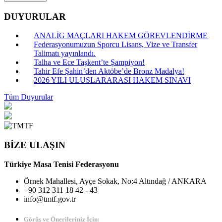
DUYURULAR
ANALİG MAÇLARI HAKEM GÖREVLENDİRME
Federasyonumuzun Sporcu Lisans, Vize ve Transfer
Talimatı yayınlandı.
Talha ve Ece Taşkent’te Şampiyon!
Tahir Efe Şahin’den Aktöbe’de Bronz Madalya!
2026 YILI ULUSLARARASI HAKEM SINAVI
Tüm Duyurular
BİZE ULAŞIN
Türkiye Masa Tenisi Federasyonu
Örnek Mahallesi, Ayçe Sokak, No:4 Altındağ / ANKARA
+90 312 311 18 42 - 43
info@tmtf.gov.tr
Görüş ve Önerileriniz İçin: