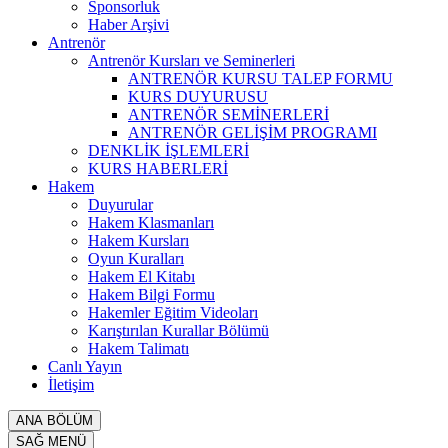
Sponsorluk
Haber Arşivi
Antrenör
Antrenör Kursları ve Seminerleri
ANTRENÖR KURSU TALEP FORMU
KURS DUYURUSU
ANTRENÖR SEMİNERLERİ
ANTRENÖR GELİŞİM PROGRAMI
DENKLİK İŞLEMLERİ
KURS HABERLERİ
Hakem
Duyurular
Hakem Klasmanları
Hakem Kursları
Oyun Kuralları
Hakem El Kitabı
Hakem Bilgi Formu
Hakemler Eğitim Videoları
Karıştırılan Kurallar Bölümü
Hakem Talimatı
Canlı Yayın
İletişim
ANA BÖLÜM
SAĞ MENÜ