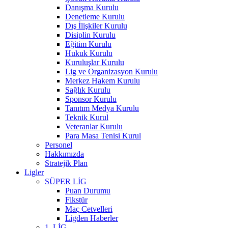
Danışma Kurulu
Denetleme Kurulu
Dış İlişkiler Kurulu
Disiplin Kurulu
Eğitim Kurulu
Hukuk Kurulu
Kuruluşlar Kurulu
Lig ve Organizasyon Kurulu
Merkez Hakem Kurulu
Sağlık Kurulu
Sponsor Kurulu
Tanıtım Medya Kurulu
Teknik Kurul
Veteranlar Kurulu
Para Masa Tenisi Kurul
Personel
Hakkımızda
Stratejik Plan
Ligler
SÜPER LİG
Puan Durumu
Fikstür
Maç Cetvelleri
Ligden Haberler
1. LİG