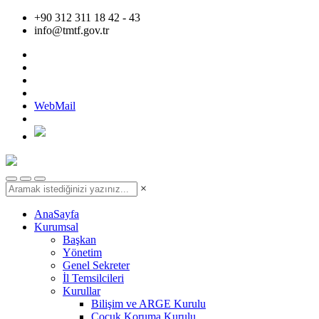
+90 312 311 18 42 - 43
info@tmtf.gov.tr
WebMail
×
AnaSayfa
Kurumsal
Başkan
Yönetim
Genel Sekreter
İl Temsilcileri
Kurullar
Bilişim ve ARGE Kurulu
Çocuk Koruma Kurulu