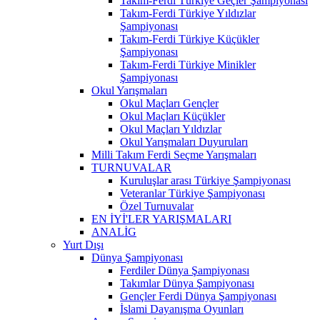
Takım-Ferdi Türkiye Geçler Şampiyonası
Takım-Ferdi Türkiye Yıldızlar
Şampiyonası
Takım-Ferdi Türkiye Küçükler
Şampiyonası
Takım-Ferdi Türkiye Minikler
Şampiyonası
Okul Yarışmaları
Okul Maçları Gençler
Okul Maçları Küçükler
Okul Maçları Yıldızlar
Okul Yarışmaları Duyuruları
Milli Takım Ferdi Seçme Yarışmaları
TURNUVALAR
Kuruluşlar arası Türkiye Şampiyonası
Veteranlar Türkiye Şampiyonası
Özel Turnuvalar
EN İYİ'LER YARIŞMALARI
ANALİG
Yurt Dışı
Dünya Şampiyonası
Ferdiler Dünya Şampiyonası
Takımlar Dünya Şampiyonası
Gençler Ferdi Dünya Şampiyonası
İslami Dayanışma Oyunları