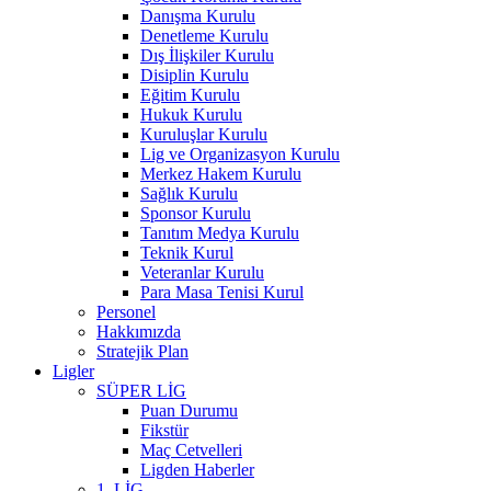
Danışma Kurulu
Denetleme Kurulu
Dış İlişkiler Kurulu
Disiplin Kurulu
Eğitim Kurulu
Hukuk Kurulu
Kuruluşlar Kurulu
Lig ve Organizasyon Kurulu
Merkez Hakem Kurulu
Sağlık Kurulu
Sponsor Kurulu
Tanıtım Medya Kurulu
Teknik Kurul
Veteranlar Kurulu
Para Masa Tenisi Kurul
Personel
Hakkımızda
Stratejik Plan
Ligler
SÜPER LİG
Puan Durumu
Fikstür
Maç Cetvelleri
Ligden Haberler
1. LİG