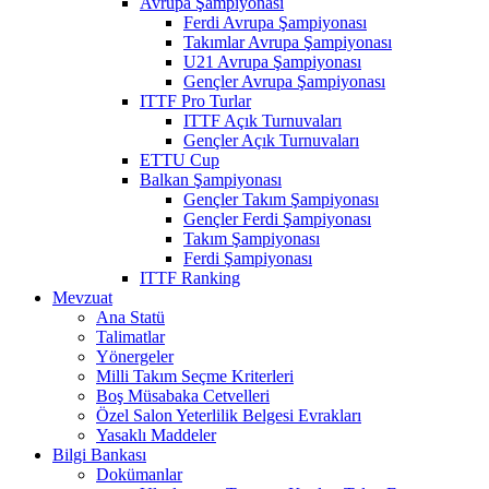
Avrupa Şampiyonası
Ferdi Avrupa Şampiyonası
Takımlar Avrupa Şampiyonası
U21 Avrupa Şampiyonası
Gençler Avrupa Şampiyonası
ITTF Pro Turlar
ITTF Açık Turnuvaları
Gençler Açık Turnuvaları
ETTU Cup
Balkan Şampiyonası
Gençler Takım Şampiyonası
Gençler Ferdi Şampiyonası
Takım Şampiyonası
Ferdi Şampiyonası
ITTF Ranking
Mevzuat
Ana Statü
Talimatlar
Yönergeler
Milli Takım Seçme Kriterleri
Boş Müsabaka Cetvelleri
Özel Salon Yeterlilik Belgesi Evrakları
Yasaklı Maddeler
Bilgi Bankası
Dokümanlar