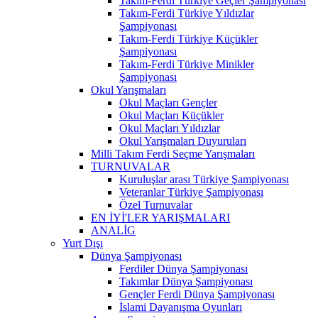
Takım-Ferdi Türkiye Geçler Şampiyonası
Takım-Ferdi Türkiye Yıldızlar
Şampiyonası
Takım-Ferdi Türkiye Küçükler
Şampiyonası
Takım-Ferdi Türkiye Minikler
Şampiyonası
Okul Yarışmaları
Okul Maçları Gençler
Okul Maçları Küçükler
Okul Maçları Yıldızlar
Okul Yarışmaları Duyuruları
Milli Takım Ferdi Seçme Yarışmaları
TURNUVALAR
Kuruluşlar arası Türkiye Şampiyonası
Veteranlar Türkiye Şampiyonası
Özel Turnuvalar
EN İYİ'LER YARIŞMALARI
ANALİG
Yurt Dışı
Dünya Şampiyonası
Ferdiler Dünya Şampiyonası
Takımlar Dünya Şampiyonası
Gençler Ferdi Dünya Şampiyonası
İslami Dayanışma Oyunları