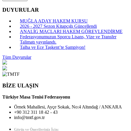
DUYURULAR
MUĞLA ADAY HAKEM KURSU
2026 - 2027 Sezon Kitapçığı Güncellendi
ANALİG MAÇLARI HAKEM GÖREVLENDİRME
Federasyonumuzun Sporcu Lisans, Vize ve Transfer
Talimatı yayınlandı.
Talha ve Ece Taşkent’te Şampiyon!
Tüm Duyurular
BİZE ULAŞIN
Türkiye Masa Tenisi Federasyonu
Örnek Mahallesi, Ayçe Sokak, No:4 Altındağ / ANKARA
+90 312 311 18 42 - 43
info@tmtf.gov.tr
Görüş ve Önerileriniz İçin: