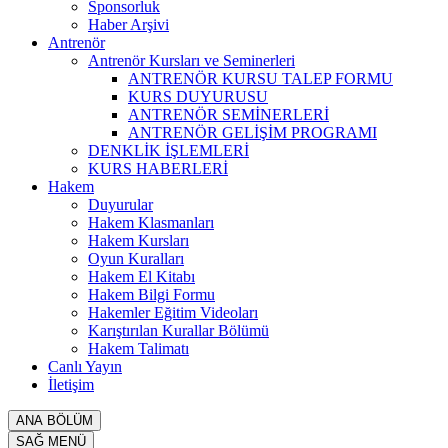
Sponsorluk
Haber Arşivi
Antrenör
Antrenör Kursları ve Seminerleri
ANTRENÖR KURSU TALEP FORMU
KURS DUYURUSU
ANTRENÖR SEMİNERLERİ
ANTRENÖR GELİŞİM PROGRAMI
DENKLİK İŞLEMLERİ
KURS HABERLERİ
Hakem
Duyurular
Hakem Klasmanları
Hakem Kursları
Oyun Kuralları
Hakem El Kitabı
Hakem Bilgi Formu
Hakemler Eğitim Videoları
Karıştırılan Kurallar Bölümü
Hakem Talimatı
Canlı Yayın
İletişim
ANA BÖLÜM
SAĞ MENÜ