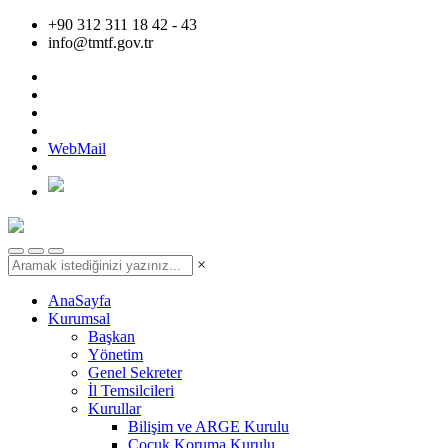
+90 312 311 18 42 - 43
info@tmtf.gov.tr
WebMail
×
AnaSayfa
Kurumsal
Başkan
Yönetim
Genel Sekreter
İl Temsilcileri
Kurullar
Bilişim ve ARGE Kurulu
Çocuk Koruma Kurulu