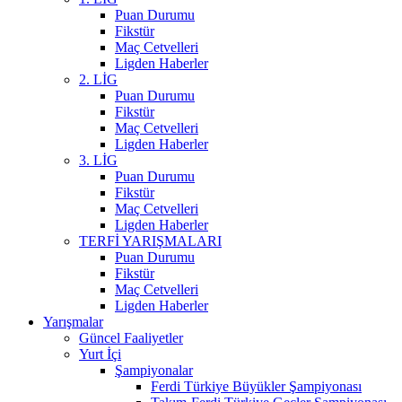
Puan Durumu
Fikstür
Maç Cetvelleri
Ligden Haberler
2. LİG
Puan Durumu
Fikstür
Maç Cetvelleri
Ligden Haberler
3. LİG
Puan Durumu
Fikstür
Maç Cetvelleri
Ligden Haberler
TERFİ YARIŞMALARI
Puan Durumu
Fikstür
Maç Cetvelleri
Ligden Haberler
Yarışmalar
Güncel Faaliyetler
Yurt İçi
Şampiyonalar
Ferdi Türkiye Büyükler Şampiyonası