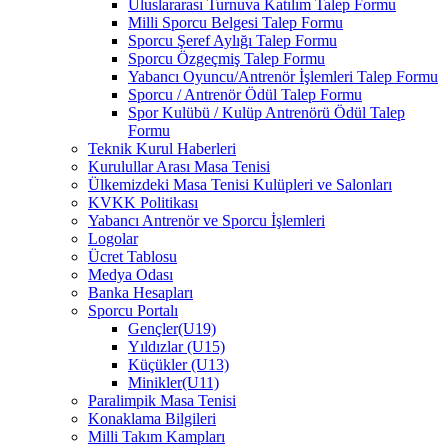
Uluslararası Turnuva Katılım Talep Formu
Milli Sporcu Belgesi Talep Formu
Sporcu Şeref Aylığı Talep Formu
Sporcu Özgeçmiş Talep Formu
Yabancı Oyuncu/Antrenör İşlemleri Talep Formu
Sporcu / Antrenör Ödül Talep Formu
Spor Kulübü / Kulüp Antrenörü Ödül Talep
Formu
Teknik Kurul Haberleri
Kurulullar Arası Masa Tenisi
Ülkemizdeki Masa Tenisi Kulüpleri ve Salonları
KVKK Politikası
Yabancı Antrenör ve Sporcu İşlemleri
Logolar
Ücret Tablosu
Medya Odası
Banka Hesapları
Sporcu Portalı
Gençler(U19)
Yıldızlar (U15)
Küçükler (U13)
Minikler(U11)
Paralimpik Masa Tenisi
Konaklama Bilgileri
Milli Takım Kampları