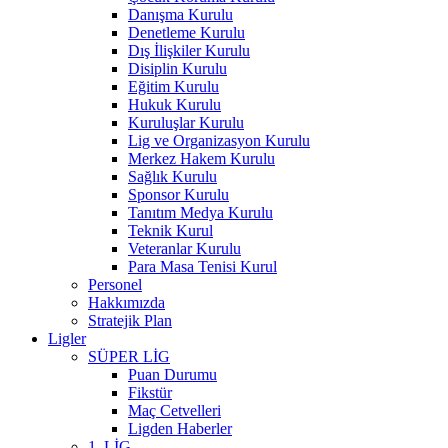
Danışma Kurulu
Denetleme Kurulu
Dış İlişkiler Kurulu
Disiplin Kurulu
Eğitim Kurulu
Hukuk Kurulu
Kuruluşlar Kurulu
Lig ve Organizasyon Kurulu
Merkez Hakem Kurulu
Sağlık Kurulu
Sponsor Kurulu
Tanıtım Medya Kurulu
Teknik Kurul
Veteranlar Kurulu
Para Masa Tenisi Kurul
Personel
Hakkımızda
Stratejik Plan
Ligler
SÜPER LİG
Puan Durumu
Fikstür
Maç Cetvelleri
Ligden Haberler
1. LİG