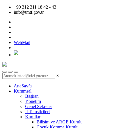
+90 312 311 18 42 - 43
info@tmtf.gov.tr
WebMail
×
AnaSayfa
Kurumsal
Başkan
Yönetim
Genel Sekreter
İl Temsilcileri
Kurullar
Bilişim ve ARGE Kurulu
Çocuk Koruma Kurulu