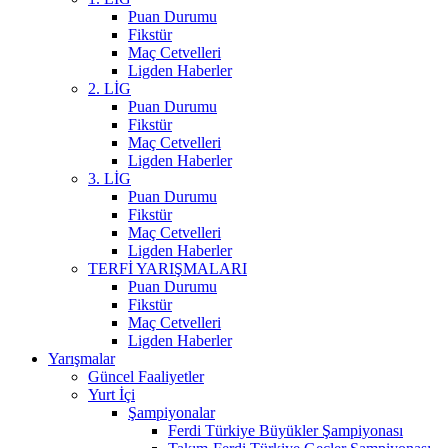
Puan Durumu
Fikstür
Maç Cetvelleri
Ligden Haberler
2. LİG
Puan Durumu
Fikstür
Maç Cetvelleri
Ligden Haberler
3. LİG
Puan Durumu
Fikstür
Maç Cetvelleri
Ligden Haberler
TERFİ YARIŞMALARI
Puan Durumu
Fikstür
Maç Cetvelleri
Ligden Haberler
Yarışmalar
Güncel Faaliyetler
Yurt İçi
Şampiyonalar
Ferdi Türkiye Büyükler Şampiyonası