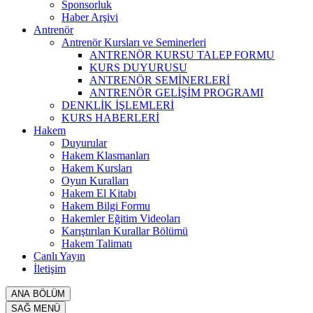
Sponsorluk
Haber Arşivi
Antrenör
Antrenör Kursları ve Seminerleri
ANTRENÖR KURSU TALEP FORMU
KURS DUYURUSU
ANTRENÖR SEMİNERLERİ
ANTRENÖR GELİŞİM PROGRAMI
DENKLİK İŞLEMLERİ
KURS HABERLERİ
Hakem
Duyurular
Hakem Klasmanları
Hakem Kursları
Oyun Kuralları
Hakem El Kitabı
Hakem Bilgi Formu
Hakemler Eğitim Videoları
Karıştırılan Kurallar Bölümü
Hakem Talimatı
Canlı Yayın
İletişim
ANA BÖLÜM
SAĞ MENÜ