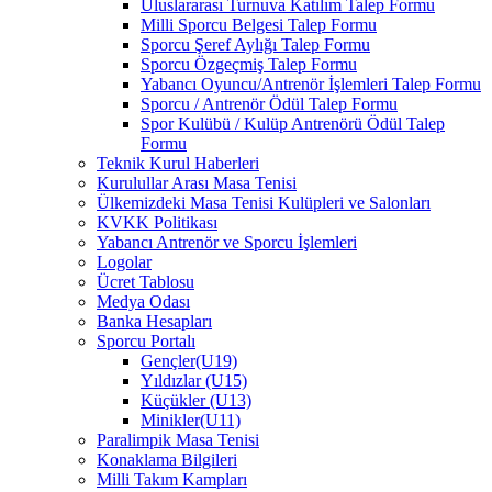
Uluslararası Turnuva Katılım Talep Formu
Milli Sporcu Belgesi Talep Formu
Sporcu Şeref Aylığı Talep Formu
Sporcu Özgeçmiş Talep Formu
Yabancı Oyuncu/Antrenör İşlemleri Talep Formu
Sporcu / Antrenör Ödül Talep Formu
Spor Kulübü / Kulüp Antrenörü Ödül Talep
Formu
Teknik Kurul Haberleri
Kurulullar Arası Masa Tenisi
Ülkemizdeki Masa Tenisi Kulüpleri ve Salonları
KVKK Politikası
Yabancı Antrenör ve Sporcu İşlemleri
Logolar
Ücret Tablosu
Medya Odası
Banka Hesapları
Sporcu Portalı
Gençler(U19)
Yıldızlar (U15)
Küçükler (U13)
Minikler(U11)
Paralimpik Masa Tenisi
Konaklama Bilgileri
Milli Takım Kampları