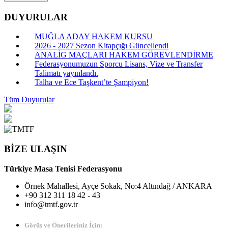
DUYURULAR
MUĞLA ADAY HAKEM KURSU
2026 - 2027 Sezon Kitapçığı Güncellendi
ANALİG MAÇLARI HAKEM GÖREVLENDİRME
Federasyonumuzun Sporcu Lisans, Vize ve Transfer
Talimatı yayınlandı.
Talha ve Ece Taşkent’te Şampiyon!
Tüm Duyurular
BİZE ULAŞIN
Türkiye Masa Tenisi Federasyonu
Örnek Mahallesi, Ayçe Sokak, No:4 Altındağ / ANKARA
+90 312 311 18 42 - 43
info@tmtf.gov.tr
Görüş ve Önerileriniz İçin: