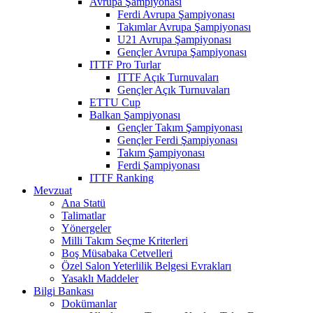
Avrupa Şampiyonası
Ferdi Avrupa Şampiyonası
Takımlar Avrupa Şampiyonası
U21 Avrupa Şampiyonası
Gençler Avrupa Şampiyonası
ITTF Pro Turlar
ITTF Açık Turnuvaları
Gençler Açık Turnuvaları
ETTU Cup
Balkan Şampiyonası
Gençler Takım Şampiyonası
Gençler Ferdi Şampiyonası
Takım Şampiyonası
Ferdi Şampiyonası
ITTF Ranking
Mevzuat
Ana Statü
Talimatlar
Yönergeler
Milli Takım Seçme Kriterleri
Boş Müsabaka Cetvelleri
Özel Salon Yeterlilik Belgesi Evrakları
Yasaklı Maddeler
Bilgi Bankası
Dokümanlar