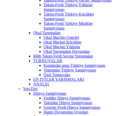
Takım-Ferdi Türkiye Geçler Şampiyonası
Takım-Ferdi Türkiye Yıldızlar
Şampiyonası
Takım-Ferdi Türkiye Küçükler
Şampiyonası
Takım-Ferdi Türkiye Minikler
Şampiyonası
Okul Yarışmaları
Okul Maçları Gençler
Okul Maçları Küçükler
Okul Maçları Yıldızlar
Okul Yarışmaları Duyuruları
Milli Takım Ferdi Seçme Yarışmaları
TURNUVALAR
Kuruluşlar arası Türkiye Şampiyonası
Veteranlar Türkiye Şampiyonası
Özel Turnuvalar
EN İYİ'LER YARIŞMALARI
ANALİG
Yurt Dışı
Dünya Şampiyonası
Ferdiler Dünya Şampiyonası
Takımlar Dünya Şampiyonası
Gençler Ferdi Dünya Şampiyonası
İslami Dayanışma Oyunları