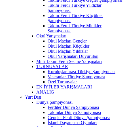
Takım-Ferdi Türkiye Geçler Şampiyonası
Takım-Ferdi Türkiye Yıldızlar
Şampiyonası
Takım-Ferdi Türkiye Küçükler
Şampiyonası
Takım-Ferdi Türkiye Minikler
Şampiyonası
Okul Yarışmaları
Okul Maçları Gençler
Okul Maçları Küçükler
Okul Maçları Yıldızlar
Okul Yarışmaları Duyuruları
Milli Takım Ferdi Seçme Yarışmaları
TURNUVALAR
Kuruluşlar arası Türkiye Şampiyonası
Veteranlar Türkiye Şampiyonası
Özel Turnuvalar
EN İYİ'LER YARIŞMALARI
ANALİG
Yurt Dışı
Dünya Şampiyonası
Ferdiler Dünya Şampiyonası
Takımlar Dünya Şampiyonası
Gençler Ferdi Dünya Şampiyonası
İslami Dayanışma Oyunları