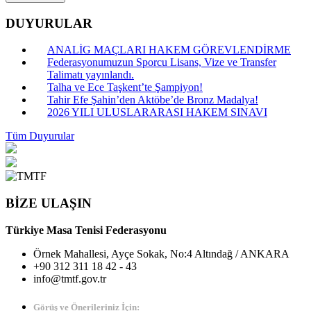
DUYURULAR
ANALİG MAÇLARI HAKEM GÖREVLENDİRME
Federasyonumuzun Sporcu Lisans, Vize ve Transfer
Talimatı yayınlandı.
Talha ve Ece Taşkent’te Şampiyon!
Tahir Efe Şahin’den Aktöbe’de Bronz Madalya!
2026 YILI ULUSLARARASI HAKEM SINAVI
Tüm Duyurular
BİZE ULAŞIN
Türkiye Masa Tenisi Federasyonu
Örnek Mahallesi, Ayçe Sokak, No:4 Altındağ / ANKARA
+90 312 311 18 42 - 43
info@tmtf.gov.tr
Görüş ve Önerileriniz İçin: