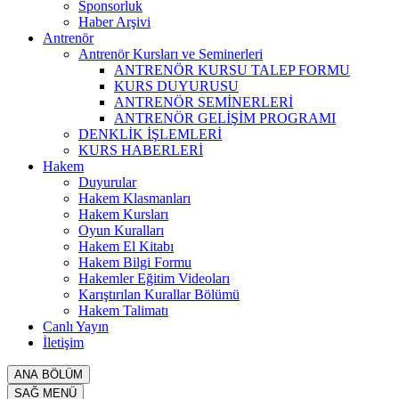
Sponsorluk
Haber Arşivi
Antrenör
Antrenör Kursları ve Seminerleri
ANTRENÖR KURSU TALEP FORMU
KURS DUYURUSU
ANTRENÖR SEMİNERLERİ
ANTRENÖR GELİŞİM PROGRAMI
DENKLİK İŞLEMLERİ
KURS HABERLERİ
Hakem
Duyurular
Hakem Klasmanları
Hakem Kursları
Oyun Kuralları
Hakem El Kitabı
Hakem Bilgi Formu
Hakemler Eğitim Videoları
Karıştırılan Kurallar Bölümü
Hakem Talimatı
Canlı Yayın
İletişim
ANA BÖLÜM
SAĞ MENÜ