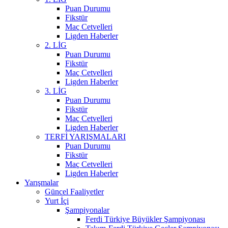
Puan Durumu
Fikstür
Maç Cetvelleri
Ligden Haberler
2. LİG
Puan Durumu
Fikstür
Maç Cetvelleri
Ligden Haberler
3. LİG
Puan Durumu
Fikstür
Maç Cetvelleri
Ligden Haberler
TERFİ YARIŞMALARI
Puan Durumu
Fikstür
Maç Cetvelleri
Ligden Haberler
Yarışmalar
Güncel Faaliyetler
Yurt İçi
Şampiyonalar
Ferdi Türkiye Büyükler Şampiyonası