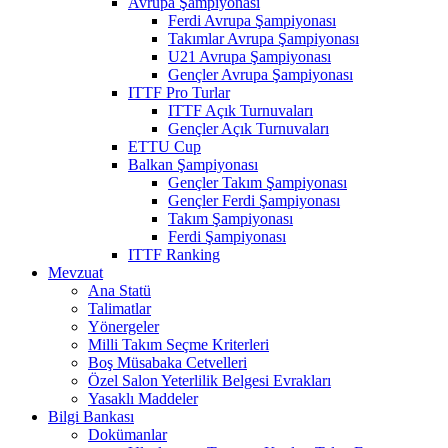
Avrupa Şampiyonası
Ferdi Avrupa Şampiyonası
Takımlar Avrupa Şampiyonası
U21 Avrupa Şampiyonası
Gençler Avrupa Şampiyonası
ITTF Pro Turlar
ITTF Açık Turnuvaları
Gençler Açık Turnuvaları
ETTU Cup
Balkan Şampiyonası
Gençler Takım Şampiyonası
Gençler Ferdi Şampiyonası
Takım Şampiyonası
Ferdi Şampiyonası
ITTF Ranking
Mevzuat
Ana Statü
Talimatlar
Yönergeler
Milli Takım Seçme Kriterleri
Boş Müsabaka Cetvelleri
Özel Salon Yeterlilik Belgesi Evrakları
Yasaklı Maddeler
Bilgi Bankası
Dokümanlar