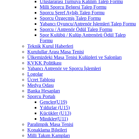
Uluslararası Turnuva Katılım Talep Formu
Milli Sporcu Belgesi Talep Formu
Sporcu Şeref Aylığı Talep Formu
Sporcu Özgeçmiş Talep Formu
Yabancı Oyuncu/Antrenör İşlemleri Talep Formu
Sporcu / Antrenör Ödül Talep Formu
Spor Kulübü / Kulüp Antrenörü Ödül Talep
Formu
Teknik Kurul Haberleri
Kurulullar Arası Masa Tenisi
Ülkemizdeki Masa Tenisi Kulüpleri ve Salonları
KVKK Politikası
Yabancı Antrenör ve Sporcu İşlemleri
Logolar
Ücret Tablosu
Medya Odası
Banka Hesapları
Sporcu Portalı
Gençler(U19)
Yıldızlar (U15)
Küçükler (U13)
Minikler(U11)
Paralimpik Masa Tenisi
Konaklama Bilgileri
Milli Takım Kampları