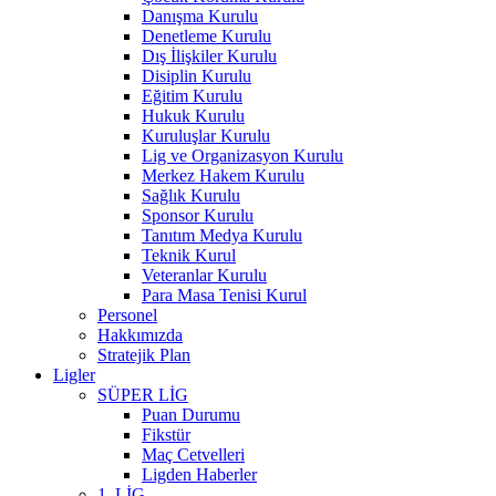
Danışma Kurulu
Denetleme Kurulu
Dış İlişkiler Kurulu
Disiplin Kurulu
Eğitim Kurulu
Hukuk Kurulu
Kuruluşlar Kurulu
Lig ve Organizasyon Kurulu
Merkez Hakem Kurulu
Sağlık Kurulu
Sponsor Kurulu
Tanıtım Medya Kurulu
Teknik Kurul
Veteranlar Kurulu
Para Masa Tenisi Kurul
Personel
Hakkımızda
Stratejik Plan
Ligler
SÜPER LİG
Puan Durumu
Fikstür
Maç Cetvelleri
Ligden Haberler
1. LİG