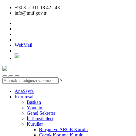
+90 312 311 18 42 - 43
info@tmtf.gov.tr
WebMail
×
AnaSayfa
Kurumsal
Başkan
Yönetim
Genel Sekreter
İl Temsilcileri
Kurullar
Bilişim ve ARGE Kurulu
Çocuk Koruma Kurulu