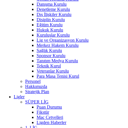
Danışma Kurulu
Denetleme Kurulu
Dış İlişkiler Kurulu
Disiplin Kurulu
Eğitim Kurulu
Hukuk Kurulu
Kuruluşlar Kurulu
Lig ve Organizasyon Kurulu
Merkez Hakem Kurulu
Sağlık Kurulu
Sponsor Kurulu
Tanıtım Medya Kurulu
Teknik Kurul
Veteranlar Kurulu
Para Masa Tenisi Kurul
Personel
Hakkımızda
Stratejik Plan
Ligler
SÜPER LİG
Puan Durumu
Fikstür
Maç Cetvelleri
Ligden Haberler
1. LİG