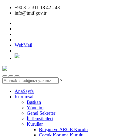
+90 312 311 18 42 - 43
info@tmtf.gov.tr
WebMail
×
AnaSayfa
Kurumsal
Başkan
Yönetim
Genel Sekreter
İl Temsilcileri
Kurullar
Bilişim ve ARGE Kurulu
Çocuk Koruma Kurulu