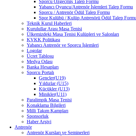
Sporcu Özgeçmiş Talep Formu
Yabancı Oyuncu/Antrenör İşlemleri Talep Formu
Sporcu / Antrenör Ödül Talep Formu
Spor Kulübü / Kulüp Antrenörü Ödül Talep Form
Teknik Kurul Haberleri
Kurulullar Arası Masa Tenisi
Ülkemizdeki Masa Tenisi Kulüpleri ve Salonları
KVKK Politikası
Yabancı Antrenör ve Sporcu İşlemleri
Logolar
Ücret Tablosu
Medya Odası
Banka Hesapları
Sporcu Portalı
Gençler(U19)
Yıldızlar (U15)
Küçükler (U13)
Minikler(U11)
Paralimpik Masa Tenisi
Konaklama Bilgileri
Milli Takım Kampları
Sponsorluk
Haber Arşivi
Antrenör
Antrenör Kursları ve Seminerleri