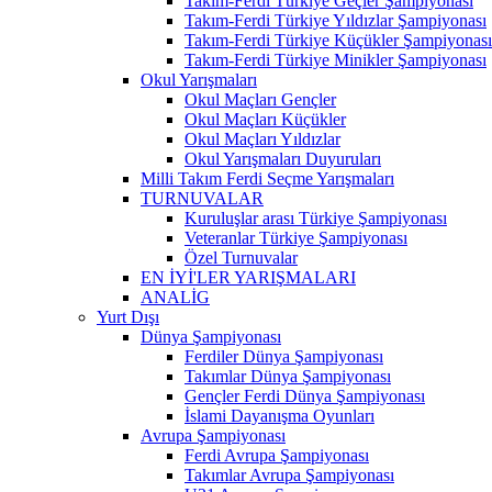
Takım-Ferdi Türkiye Geçler Şampiyonası
Takım-Ferdi Türkiye Yıldızlar Şampiyonası
Takım-Ferdi Türkiye Küçükler Şampiyonası
Takım-Ferdi Türkiye Minikler Şampiyonası
Okul Yarışmaları
Okul Maçları Gençler
Okul Maçları Küçükler
Okul Maçları Yıldızlar
Okul Yarışmaları Duyuruları
Milli Takım Ferdi Seçme Yarışmaları
TURNUVALAR
Kuruluşlar arası Türkiye Şampiyonası
Veteranlar Türkiye Şampiyonası
Özel Turnuvalar
EN İYİ'LER YARIŞMALARI
ANALİG
Yurt Dışı
Dünya Şampiyonası
Ferdiler Dünya Şampiyonası
Takımlar Dünya Şampiyonası
Gençler Ferdi Dünya Şampiyonası
İslami Dayanışma Oyunları
Avrupa Şampiyonası
Ferdi Avrupa Şampiyonası
Takımlar Avrupa Şampiyonası