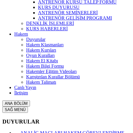
ANTRENÖR KURSU TALEP FORMU
KURS DUYURUSU
ANTRENÖR SEMİNERLERİ
ANTRENÖR GELİŞİM PROGRAMI
DENKLİK İŞLEMLERİ
KURS HABERLERİ
Hakem
Duyurular
Hakem Klasmanları
Hakem Kursları
Oyun Kuralları
Hakem El Kitabı
Hakem Bilgi Formu
Hakemler Eğitim Videoları
Karıştırılan Kurallar Bölümü
Hakem Talimatı
Canlı Yayın
İletişim
ANA BÖLÜM
SAĞ MENÜ
DUYURULAR
ANALİG MAÇLARI HAKEM GÖREVLENDİRME