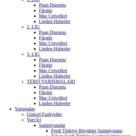
Puan Durumu
Fikstür
Maç Cetvelleri
Ligden Haberler
2. LİG
Puan Durumu
Fikstür
Maç Cetvelleri
Ligden Haberler
3. LİG
Puan Durumu
Fikstür
Maç Cetvelleri
Ligden Haberler
TERFİ YARIŞMALARI
Puan Durumu
Fikstür
Maç Cetvelleri
Ligden Haberler
Yarışmalar
Güncel Faaliyetler
Yurt İçi
Şampiyonalar
Ferdi Türkiye Büyükler Şampiyonası