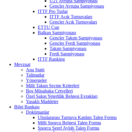
U21 Avrupa Şampiyonası
Gençler Avrupa Şampiyonası
ITTF Pro Turlar
ITTF Açık Turnuvaları
Gençler Açık Turnuvaları
ETTU Cup
Balkan Şampiyonası
Gençler Takım Şampiyonası
Gençler Ferdi Şampiyonası
Takım Şampiyonası
Ferdi Şampiyonası
ITTF Ranking
Mevzuat
Ana Statü
Talimatlar
Yönergeler
Milli Takım Seçme Kriterleri
Boş Müsabaka Cetvelleri
Özel Salon Yeterlilik Belgesi Evrakları
Yasaklı Maddeler
Bilgi Bankası
Dokümanlar
Uluslararası Turnuva Katılım Talep Formu
Milli Sporcu Belgesi Talep Formu
Sporcu Şeref Aylığı Talep Formu