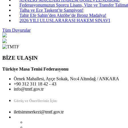
Federasyonumuzun Sporcu Lisans, Vize ve Transfer Talimatı
Talha ve Ece Taşkent’te Şampiyon!
Tahir Efe Şahin’den Aktöbe’de Bronz Madalya!
2026 YILI ULUSLARARASI HAKEM SINAVI
Tüm Duyurular
BİZE ULAŞIN
Türkiye Masa Tenisi Federasyonu
Örnek Mahallesi, Ayçe Sokak, No:4 Altındağ / ANKARA
+90 312 311 18 42 - 43
info@tmtf.gov.tr
Görüş ve Önerileriniz İçin:
iletisimmerkezi@tmtf.gov.tr