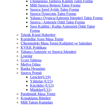
Uluslararası Turnuva Katılım Talep Formu
Milli Sporcu Belgesi Talep Formu
Sporcu Şeref Aylığı Talep Formu
Sporcu Özgeçmiş Talep Formu
Yabancı Oyuncu/Antrenör İşlemleri Talep Formu
Sporcu / Antrenör Ödül Talep Formu
Spor Kulübü / Kulüp Antrenörü Ödül Talep
Formu
Teknik Kurul Haberleri
Kurulullar Arası Masa Tenisi
Ülkemizdeki Masa Tenisi Kulüpleri ve Salonları
KVKK Politikası
Yabancı Antrenör ve Sporcu İşlemleri
Logolar
Ücret Tablosu
Medya Odası
Banka Hesapları
Sporcu Portalı
Gençler(U19)
Yıldızlar (U15)
Küçükler (U13)
Minikler(U11)
Paralimpik Masa Tenisi
Konaklama Bilgileri
Milli Takım Kampları