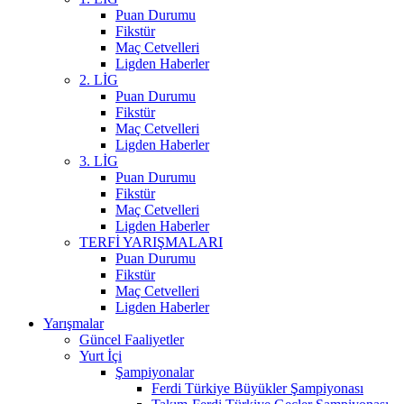
Puan Durumu
Fikstür
Maç Cetvelleri
Ligden Haberler
2. LİG
Puan Durumu
Fikstür
Maç Cetvelleri
Ligden Haberler
3. LİG
Puan Durumu
Fikstür
Maç Cetvelleri
Ligden Haberler
TERFİ YARIŞMALARI
Puan Durumu
Fikstür
Maç Cetvelleri
Ligden Haberler
Yarışmalar
Güncel Faaliyetler
Yurt İçi
Şampiyonalar
Ferdi Türkiye Büyükler Şampiyonası