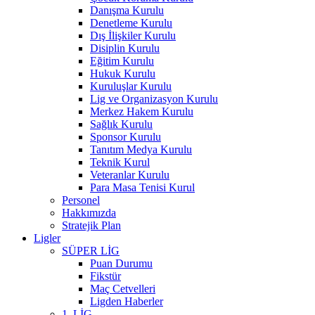
Danışma Kurulu
Denetleme Kurulu
Dış İlişkiler Kurulu
Disiplin Kurulu
Eğitim Kurulu
Hukuk Kurulu
Kuruluşlar Kurulu
Lig ve Organizasyon Kurulu
Merkez Hakem Kurulu
Sağlık Kurulu
Sponsor Kurulu
Tanıtım Medya Kurulu
Teknik Kurul
Veteranlar Kurulu
Para Masa Tenisi Kurul
Personel
Hakkımızda
Stratejik Plan
Ligler
SÜPER LİG
Puan Durumu
Fikstür
Maç Cetvelleri
Ligden Haberler
1. LİG