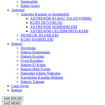
Sponsorluk
Haber Arşivi
Antrenör
Antrenör Kursları ve Seminerleri
ANTRENÖR KURSU TALEP FORMU
KURS DUYURUSU
ANTRENÖR SEMİNERLERİ
ANTRENÖR GELİŞİM PROGRAMI
DENKLİK İŞLEMLERİ
KURS HABERLERİ
Hakem
Duyurular
Hakem Klasmanları
Hakem Kursları
Oyun Kuralları
Hakem El Kitabı
Hakem Bilgi Formu
Hakemler Eğitim Videoları
Karıştırılan Kurallar Bölümü
Hakem Talimatı
Canlı Yayın
İletişim
ANA BÖLÜM
SAĞ MENÜ