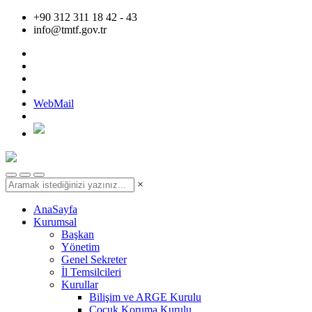
+90 312 311 18 42 - 43
info@tmtf.gov.tr
WebMail
×
AnaSayfa
Kurumsal
Başkan
Yönetim
Genel Sekreter
İl Temsilcileri
Kurullar
Bilişim ve ARGE Kurulu
Çocuk Koruma Kurulu