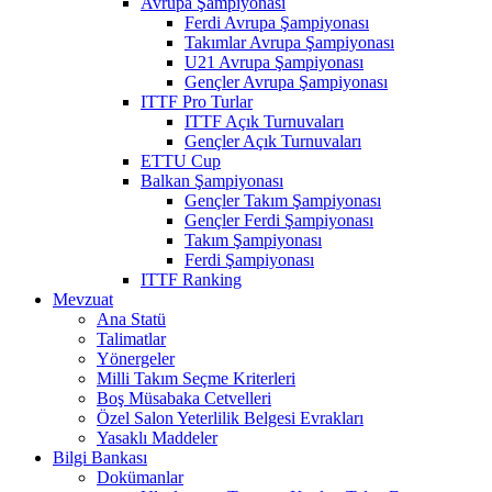
Avrupa Şampiyonası
Ferdi Avrupa Şampiyonası
Takımlar Avrupa Şampiyonası
U21 Avrupa Şampiyonası
Gençler Avrupa Şampiyonası
ITTF Pro Turlar
ITTF Açık Turnuvaları
Gençler Açık Turnuvaları
ETTU Cup
Balkan Şampiyonası
Gençler Takım Şampiyonası
Gençler Ferdi Şampiyonası
Takım Şampiyonası
Ferdi Şampiyonası
ITTF Ranking
Mevzuat
Ana Statü
Talimatlar
Yönergeler
Milli Takım Seçme Kriterleri
Boş Müsabaka Cetvelleri
Özel Salon Yeterlilik Belgesi Evrakları
Yasaklı Maddeler
Bilgi Bankası
Dokümanlar