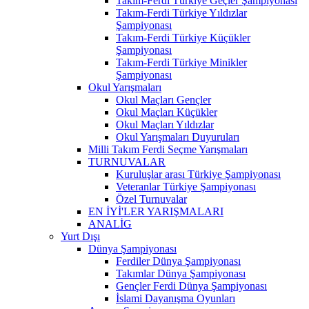
Takım-Ferdi Türkiye Geçler Şampiyonası
Takım-Ferdi Türkiye Yıldızlar
Şampiyonası
Takım-Ferdi Türkiye Küçükler
Şampiyonası
Takım-Ferdi Türkiye Minikler
Şampiyonası
Okul Yarışmaları
Okul Maçları Gençler
Okul Maçları Küçükler
Okul Maçları Yıldızlar
Okul Yarışmaları Duyuruları
Milli Takım Ferdi Seçme Yarışmaları
TURNUVALAR
Kuruluşlar arası Türkiye Şampiyonası
Veteranlar Türkiye Şampiyonası
Özel Turnuvalar
EN İYİ'LER YARIŞMALARI
ANALİG
Yurt Dışı
Dünya Şampiyonası
Ferdiler Dünya Şampiyonası
Takımlar Dünya Şampiyonası
Gençler Ferdi Dünya Şampiyonası
İslami Dayanışma Oyunları