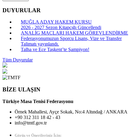
DUYURULAR
MUĞLA ADAY HAKEM KURSU
2026 - 2027 Sezon Kitapçığı Güncellendi
ANALİG MAÇLARI HAKEM GÖREVLENDİRME
Federasyonumuzun Sporcu Lisans, Vize ve Transfer
Talimatı yayınlandı.
Talha ve Ece Taşkent’te Şampiyon!
Tüm Duyurular
BİZE ULAŞIN
Türkiye Masa Tenisi Federasyonu
Örnek Mahallesi, Ayçe Sokak, No:4 Altındağ / ANKARA
+90 312 311 18 42 - 43
info@tmtf.gov.tr
Görüş ve Önerileriniz İçin: