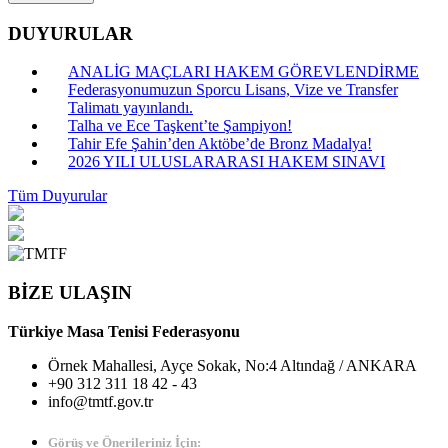
DUYURULAR
ANALİG MAÇLARI HAKEM GÖREVLENDİRME
Federasyonumuzun Sporcu Lisans, Vize ve Transfer
Talimatı yayınlandı.
Talha ve Ece Taşkent’te Şampiyon!
Tahir Efe Şahin’den Aktöbe’de Bronz Madalya!
2026 YILI ULUSLARARASI HAKEM SINAVI
Tüm Duyurular
BİZE ULAŞIN
Türkiye Masa Tenisi Federasyonu
Örnek Mahallesi, Ayçe Sokak, No:4 Altındağ / ANKARA
+90 312 311 18 42 - 43
info@tmtf.gov.tr
Görüş ve Önerileriniz İçin: