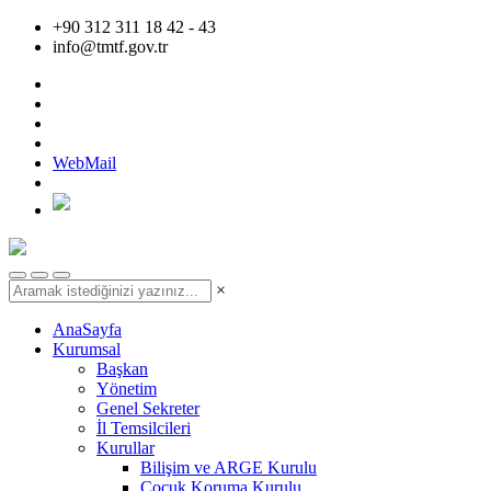
+90 312 311 18 42 - 43
info@tmtf.gov.tr
WebMail
×
AnaSayfa
Kurumsal
Başkan
Yönetim
Genel Sekreter
İl Temsilcileri
Kurullar
Bilişim ve ARGE Kurulu
Çocuk Koruma Kurulu