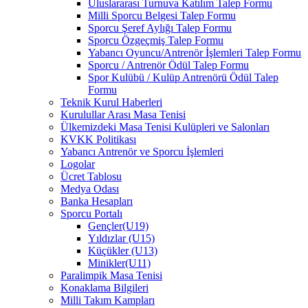
Uluslararası Turnuva Katılım Talep Formu
Milli Sporcu Belgesi Talep Formu
Sporcu Şeref Aylığı Talep Formu
Sporcu Özgeçmiş Talep Formu
Yabancı Oyuncu/Antrenör İşlemleri Talep Formu
Sporcu / Antrenör Ödül Talep Formu
Spor Kulübü / Kulüp Antrenörü Ödül Talep
Formu
Teknik Kurul Haberleri
Kurulullar Arası Masa Tenisi
Ülkemizdeki Masa Tenisi Kulüpleri ve Salonları
KVKK Politikası
Yabancı Antrenör ve Sporcu İşlemleri
Logolar
Ücret Tablosu
Medya Odası
Banka Hesapları
Sporcu Portalı
Gençler(U19)
Yıldızlar (U15)
Küçükler (U13)
Minikler(U11)
Paralimpik Masa Tenisi
Konaklama Bilgileri
Milli Takım Kampları