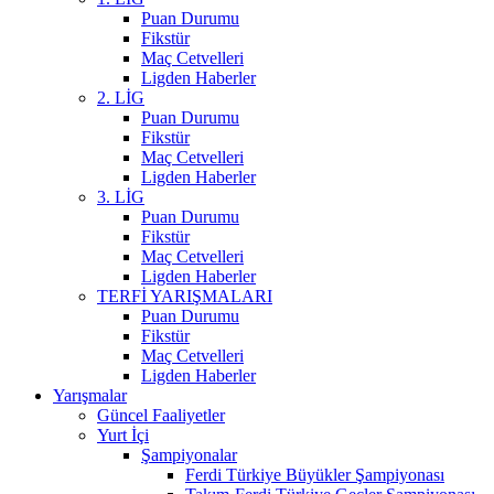
Puan Durumu
Fikstür
Maç Cetvelleri
Ligden Haberler
2. LİG
Puan Durumu
Fikstür
Maç Cetvelleri
Ligden Haberler
3. LİG
Puan Durumu
Fikstür
Maç Cetvelleri
Ligden Haberler
TERFİ YARIŞMALARI
Puan Durumu
Fikstür
Maç Cetvelleri
Ligden Haberler
Yarışmalar
Güncel Faaliyetler
Yurt İçi
Şampiyonalar
Ferdi Türkiye Büyükler Şampiyonası