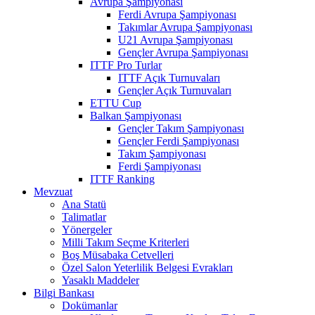
Avrupa Şampiyonası
Ferdi Avrupa Şampiyonası
Takımlar Avrupa Şampiyonası
U21 Avrupa Şampiyonası
Gençler Avrupa Şampiyonası
ITTF Pro Turlar
ITTF Açık Turnuvaları
Gençler Açık Turnuvaları
ETTU Cup
Balkan Şampiyonası
Gençler Takım Şampiyonası
Gençler Ferdi Şampiyonası
Takım Şampiyonası
Ferdi Şampiyonası
ITTF Ranking
Mevzuat
Ana Statü
Talimatlar
Yönergeler
Milli Takım Seçme Kriterleri
Boş Müsabaka Cetvelleri
Özel Salon Yeterlilik Belgesi Evrakları
Yasaklı Maddeler
Bilgi Bankası
Dokümanlar