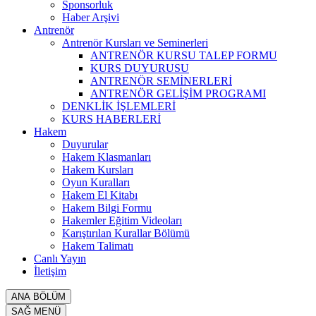
Sponsorluk
Haber Arşivi
Antrenör
Antrenör Kursları ve Seminerleri
ANTRENÖR KURSU TALEP FORMU
KURS DUYURUSU
ANTRENÖR SEMİNERLERİ
ANTRENÖR GELİŞİM PROGRAMI
DENKLİK İŞLEMLERİ
KURS HABERLERİ
Hakem
Duyurular
Hakem Klasmanları
Hakem Kursları
Oyun Kuralları
Hakem El Kitabı
Hakem Bilgi Formu
Hakemler Eğitim Videoları
Karıştırılan Kurallar Bölümü
Hakem Talimatı
Canlı Yayın
İletişim
ANA BÖLÜM
SAĞ MENÜ