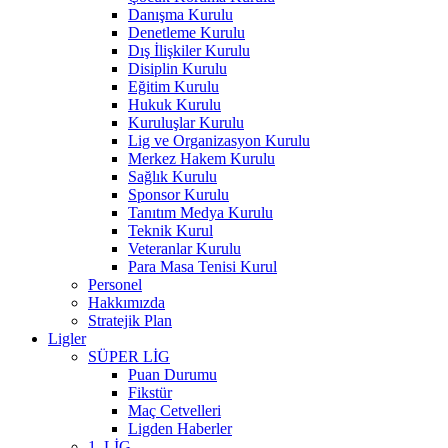
Danışma Kurulu
Denetleme Kurulu
Dış İlişkiler Kurulu
Disiplin Kurulu
Eğitim Kurulu
Hukuk Kurulu
Kuruluşlar Kurulu
Lig ve Organizasyon Kurulu
Merkez Hakem Kurulu
Sağlık Kurulu
Sponsor Kurulu
Tanıtım Medya Kurulu
Teknik Kurul
Veteranlar Kurulu
Para Masa Tenisi Kurul
Personel
Hakkımızda
Stratejik Plan
Ligler
SÜPER LİG
Puan Durumu
Fikstür
Maç Cetvelleri
Ligden Haberler
1. LİG