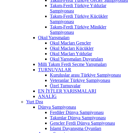
Takım-Ferdi Türkiye Geçler Şampiyonası
Takım-Ferdi Türkiye Yıldızlar
Şampiyonası
Takım-Ferdi Türkiye Küçükler
Şampiyonası
Takım-Ferdi Türkiye Minikler
Şampiyonası
Okul Yarışmaları
Okul Maçları Gençler
Okul Maçları Küçükler
Okul Maçları Yıldızlar
Okul Yarışmaları Duyuruları
Milli Takım Ferdi Seçme Yarışmaları
TURNUVALAR
Kuruluşlar arası Türkiye Şampiyonası
Veteranlar Türkiye Şampiyonası
Özel Turnuvalar
EN İYİ'LER YARIŞMALARI
ANALİG
Yurt Dışı
Dünya Şampiyonası
Ferdiler Dünya Şampiyonası
Takımlar Dünya Şampiyonası
Gençler Ferdi Dünya Şampiyonası
İslami Dayanışma Oyunları