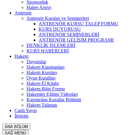
Sponsorluk
Haber Arşivi
Antrenör
Antrenör Kursları ve Seminerleri
ANTRENÖR KURSU TALEP FORMU
KURS DUYURUSU
ANTRENÖR SEMİNERLERİ
ANTRENÖR GELİŞİM PROGRAMI
DENKLİK İŞLEMLERİ
KURS HABERLERİ
Hakem
Duyurular
Hakem Klasmanları
Hakem Kursları
Oyun Kuralları
Hakem El Kitabı
Hakem Bilgi Formu
Hakemler Eğitim Videoları
Karıştırılan Kurallar Bölümü
Hakem Talimatı
Canlı Yayın
İletişim
ANA BÖLÜM
SAĞ MENÜ