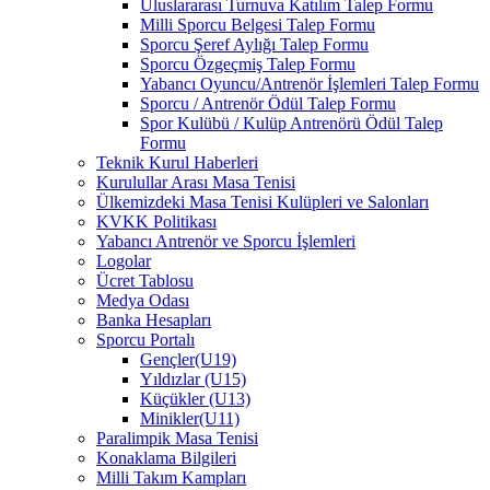
Uluslararası Turnuva Katılım Talep Formu
Milli Sporcu Belgesi Talep Formu
Sporcu Şeref Aylığı Talep Formu
Sporcu Özgeçmiş Talep Formu
Yabancı Oyuncu/Antrenör İşlemleri Talep Formu
Sporcu / Antrenör Ödül Talep Formu
Spor Kulübü / Kulüp Antrenörü Ödül Talep
Formu
Teknik Kurul Haberleri
Kurulullar Arası Masa Tenisi
Ülkemizdeki Masa Tenisi Kulüpleri ve Salonları
KVKK Politikası
Yabancı Antrenör ve Sporcu İşlemleri
Logolar
Ücret Tablosu
Medya Odası
Banka Hesapları
Sporcu Portalı
Gençler(U19)
Yıldızlar (U15)
Küçükler (U13)
Minikler(U11)
Paralimpik Masa Tenisi
Konaklama Bilgileri
Milli Takım Kampları