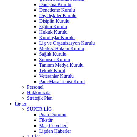
Danışma Kurulu
Denetleme Kurulu
Dış İlişkiler Kurulu
Disiplin Kurulu
Eğitim Kurulu
Hukuk Kurulu
Kuruluşlar Kurulu
Lig ve Organizasyon Kurulu
Merkez Hakem Kurulu
Sağlık Kurulu
Sponsor Kurulu
Tanıtım Medya Kurulu
Teknik Kurul
Veteranlar Kurulu
Para Masa Tenisi Kurul
Personel
Hakkımızda
Stratejik Plan
Ligler
SÜPER LİG
Puan Durumu
Fikstür
Maç Cetvelleri
Ligden Haberler
1. LİG