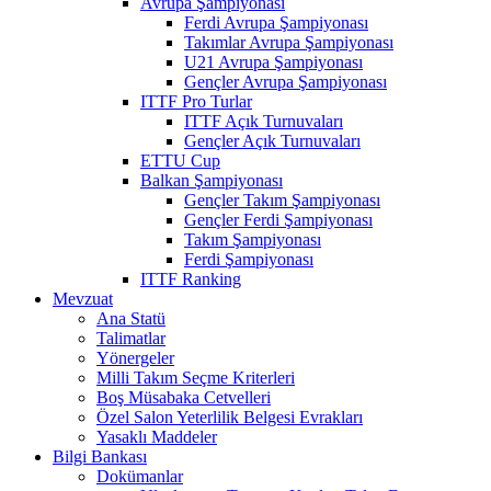
Avrupa Şampiyonası
Ferdi Avrupa Şampiyonası
Takımlar Avrupa Şampiyonası
U21 Avrupa Şampiyonası
Gençler Avrupa Şampiyonası
ITTF Pro Turlar
ITTF Açık Turnuvaları
Gençler Açık Turnuvaları
ETTU Cup
Balkan Şampiyonası
Gençler Takım Şampiyonası
Gençler Ferdi Şampiyonası
Takım Şampiyonası
Ferdi Şampiyonası
ITTF Ranking
Mevzuat
Ana Statü
Talimatlar
Yönergeler
Milli Takım Seçme Kriterleri
Boş Müsabaka Cetvelleri
Özel Salon Yeterlilik Belgesi Evrakları
Yasaklı Maddeler
Bilgi Bankası
Dokümanlar