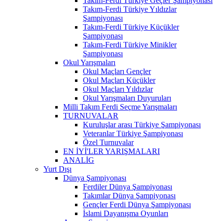
Takım-Ferdi Türkiye Geçler Şampiyonası
Takım-Ferdi Türkiye Yıldızlar
Şampiyonası
Takım-Ferdi Türkiye Küçükler
Şampiyonası
Takım-Ferdi Türkiye Minikler
Şampiyonası
Okul Yarışmaları
Okul Maçları Gençler
Okul Maçları Küçükler
Okul Maçları Yıldızlar
Okul Yarışmaları Duyuruları
Milli Takım Ferdi Seçme Yarışmaları
TURNUVALAR
Kuruluşlar arası Türkiye Şampiyonası
Veteranlar Türkiye Şampiyonası
Özel Turnuvalar
EN İYİ'LER YARIŞMALARI
ANALİG
Yurt Dışı
Dünya Şampiyonası
Ferdiler Dünya Şampiyonası
Takımlar Dünya Şampiyonası
Gençler Ferdi Dünya Şampiyonası
İslami Dayanışma Oyunları