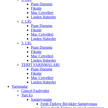
Puan Durumu
Fikstür
Maç Cetvelleri
Ligden Haberler
2. LİG
Puan Durumu
Fikstür
Maç Cetvelleri
Ligden Haberler
3. LİG
Puan Durumu
Fikstür
Maç Cetvelleri
Ligden Haberler
TERFİ YARIŞMALARI
Puan Durumu
Fikstür
Maç Cetvelleri
Ligden Haberler
Yarışmalar
Güncel Faaliyetler
Yurt İçi
Şampiyonalar
Ferdi Türkiye Büyükler Şampiyonası