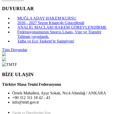
DUYURULAR
MUĞLA ADAY HAKEM KURSU
2026 - 2027 Sezon Kitapçığı Güncellendi
ANALİG MAÇLARI HAKEM GÖREVLENDİRME
Federasyonumuzun Sporcu Lisans, Vize ve Transfer
Talimatı yayınlandı.
Talha ve Ece Taşkent’te Şampiyon!
Tüm Duyurular
BİZE ULAŞIN
Türkiye Masa Tenisi Federasyonu
Örnek Mahallesi, Ayçe Sokak, No:4 Altındağ / ANKARA
+90 312 311 18 42 - 43
info@tmtf.gov.tr
Görüş ve Önerileriniz İçin: