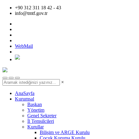
+90 312 311 18 42 - 43
info@tmtf.gov.tr
WebMail
×
AnaSayfa
Kurumsal
Başkan
Yönetim
Genel Sekreter
İl Temsilcileri
Kurullar
Bilişim ve ARGE Kurulu
Çocuk Koruma Kurulu