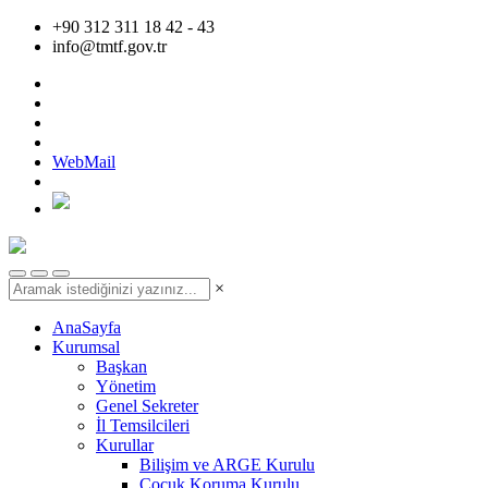
+90 312 311 18 42 - 43
info@tmtf.gov.tr
WebMail
×
AnaSayfa
Kurumsal
Başkan
Yönetim
Genel Sekreter
İl Temsilcileri
Kurullar
Bilişim ve ARGE Kurulu
Çocuk Koruma Kurulu