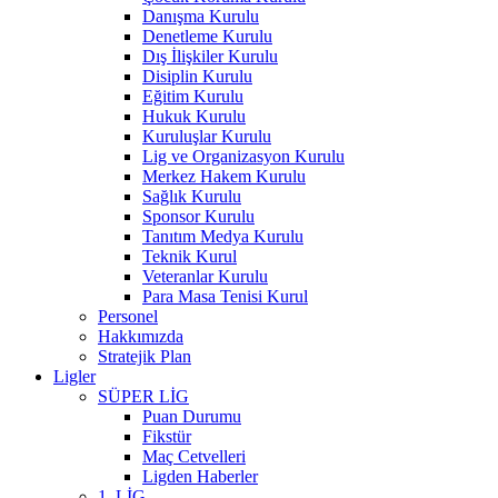
Danışma Kurulu
Denetleme Kurulu
Dış İlişkiler Kurulu
Disiplin Kurulu
Eğitim Kurulu
Hukuk Kurulu
Kuruluşlar Kurulu
Lig ve Organizasyon Kurulu
Merkez Hakem Kurulu
Sağlık Kurulu
Sponsor Kurulu
Tanıtım Medya Kurulu
Teknik Kurul
Veteranlar Kurulu
Para Masa Tenisi Kurul
Personel
Hakkımızda
Stratejik Plan
Ligler
SÜPER LİG
Puan Durumu
Fikstür
Maç Cetvelleri
Ligden Haberler
1. LİG