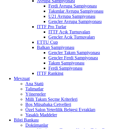
Avrupa Şampiyonası
Ferdi Avrupa Şampiyonası
Takımlar Avrupa Şampiyonası
U21 Avrupa Şampiyonası
Gençler Avrupa Şampiyonası
ITTF Pro Turlar
ITTF Açık Turnuvaları
Gençler Açık Turnuvaları
ETTU Cup
Balkan Şampiyonası
Gençler Takım Şampiyonası
Gençler Ferdi Şampiyonası
Takım Şampiyonası
Ferdi Şampiyonası
ITTF Ranking
Mevzuat
Ana Statü
Talimatlar
Yönergeler
Milli Takım Seçme Kriterleri
Boş Müsabaka Cetvelleri
Özel Salon Yeterlilik Belgesi Evrakları
Yasaklı Maddeler
Bilgi Bankası
Dokümanlar