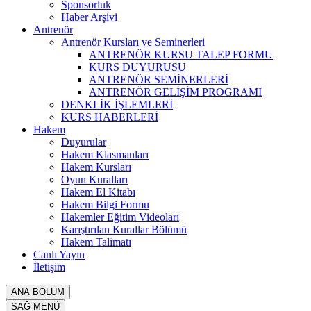
Sponsorluk
Haber Arşivi
Antrenör
Antrenör Kursları ve Seminerleri
ANTRENÖR KURSU TALEP FORMU
KURS DUYURUSU
ANTRENÖR SEMİNERLERİ
ANTRENÖR GELİŞİM PROGRAMI
DENKLİK İŞLEMLERİ
KURS HABERLERİ
Hakem
Duyurular
Hakem Klasmanları
Hakem Kursları
Oyun Kuralları
Hakem El Kitabı
Hakem Bilgi Formu
Hakemler Eğitim Videoları
Karıştırılan Kurallar Bölümü
Hakem Talimatı
Canlı Yayın
İletişim
ANA BÖLÜM
SAĞ MENÜ