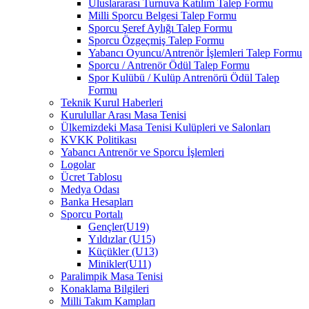
Uluslararası Turnuva Katılım Talep Formu
Milli Sporcu Belgesi Talep Formu
Sporcu Şeref Aylığı Talep Formu
Sporcu Özgeçmiş Talep Formu
Yabancı Oyuncu/Antrenör İşlemleri Talep Formu
Sporcu / Antrenör Ödül Talep Formu
Spor Kulübü / Kulüp Antrenörü Ödül Talep
Formu
Teknik Kurul Haberleri
Kurulullar Arası Masa Tenisi
Ülkemizdeki Masa Tenisi Kulüpleri ve Salonları
KVKK Politikası
Yabancı Antrenör ve Sporcu İşlemleri
Logolar
Ücret Tablosu
Medya Odası
Banka Hesapları
Sporcu Portalı
Gençler(U19)
Yıldızlar (U15)
Küçükler (U13)
Minikler(U11)
Paralimpik Masa Tenisi
Konaklama Bilgileri
Milli Takım Kampları