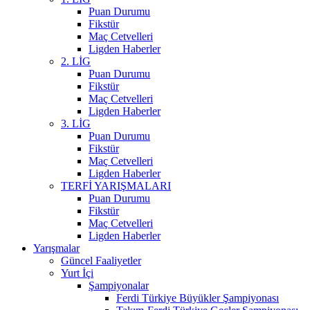
Puan Durumu
Fikstür
Maç Cetvelleri
Ligden Haberler
2. LİG
Puan Durumu
Fikstür
Maç Cetvelleri
Ligden Haberler
3. LİG
Puan Durumu
Fikstür
Maç Cetvelleri
Ligden Haberler
TERFİ YARIŞMALARI
Puan Durumu
Fikstür
Maç Cetvelleri
Ligden Haberler
Yarışmalar
Güncel Faaliyetler
Yurt İçi
Şampiyonalar
Ferdi Türkiye Büyükler Şampiyonası