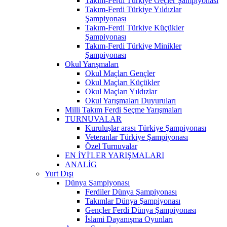
Takım-Ferdi Türkiye Geçler Şampiyonası
Takım-Ferdi Türkiye Yıldızlar
Şampiyonası
Takım-Ferdi Türkiye Küçükler
Şampiyonası
Takım-Ferdi Türkiye Minikler
Şampiyonası
Okul Yarışmaları
Okul Maçları Gençler
Okul Maçları Küçükler
Okul Maçları Yıldızlar
Okul Yarışmaları Duyuruları
Milli Takım Ferdi Seçme Yarışmaları
TURNUVALAR
Kuruluşlar arası Türkiye Şampiyonası
Veteranlar Türkiye Şampiyonası
Özel Turnuvalar
EN İYİ'LER YARIŞMALARI
ANALİG
Yurt Dışı
Dünya Şampiyonası
Ferdiler Dünya Şampiyonası
Takımlar Dünya Şampiyonası
Gençler Ferdi Dünya Şampiyonası
İslami Dayanışma Oyunları