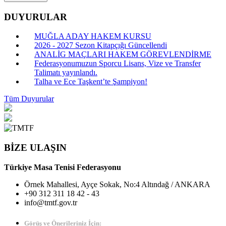
DUYURULAR
MUĞLA ADAY HAKEM KURSU
2026 - 2027 Sezon Kitapçığı Güncellendi
ANALİG MAÇLARI HAKEM GÖREVLENDİRME
Federasyonumuzun Sporcu Lisans, Vize ve Transfer
Talimatı yayınlandı.
Talha ve Ece Taşkent’te Şampiyon!
Tüm Duyurular
BİZE ULAŞIN
Türkiye Masa Tenisi Federasyonu
Örnek Mahallesi, Ayçe Sokak, No:4 Altındağ / ANKARA
+90 312 311 18 42 - 43
info@tmtf.gov.tr
Görüş ve Önerileriniz İçin: