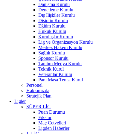
Danışma Kurulu
Denetleme Kurulu
Dış İlişkiler Kurulu
Disiplin Kurulu
Eğitim Kurulu
Hukuk Kurulu
Kuruluşlar Kurulu
Lig ve Organizasyon Kurulu
Merkez Hakem Kurulu
Sağlık Kurulu
Sponsor Kurulu
Tanıtım Medya Kurulu
Teknik Kurul
Veteranlar Kurulu
Para Masa Tenisi Kurul
Personel
Hakkımızda
Stratejik Plan
Ligler
SÜPER LİG
Puan Durumu
Fikstür
Maç Cetvelleri
Ligden Haberler
1. LİG