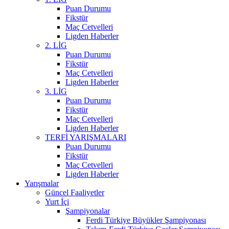
Puan Durumu
Fikstür
Maç Cetvelleri
Ligden Haberler
2. LİG
Puan Durumu
Fikstür
Maç Cetvelleri
Ligden Haberler
3. LİG
Puan Durumu
Fikstür
Maç Cetvelleri
Ligden Haberler
TERFİ YARIŞMALARI
Puan Durumu
Fikstür
Maç Cetvelleri
Ligden Haberler
Yarışmalar
Güncel Faaliyetler
Yurt İçi
Şampiyonalar
Ferdi Türkiye Büyükler Şampiyonası