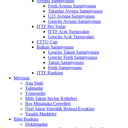
Avrupa Şampiyonası
Ferdi Avrupa Şampiyonası
Takımlar Avrupa Şampiyonası
U21 Avrupa Şampiyonası
Gençler Avrupa Şampiyonası
ITTF Pro Turlar
ITTF Açık Turnuvaları
Gençler Açık Turnuvaları
ETTU Cup
Balkan Şampiyonası
Gençler Takım Şampiyonası
Gençler Ferdi Şampiyonası
Takım Şampiyonası
Ferdi Şampiyonası
ITTF Ranking
Mevzuat
Ana Statü
Talimatlar
Yönergeler
Milli Takım Seçme Kriterleri
Boş Müsabaka Cetvelleri
Özel Salon Yeterlilik Belgesi Evrakları
Yasaklı Maddeler
Bilgi Bankası
Dokümanlar