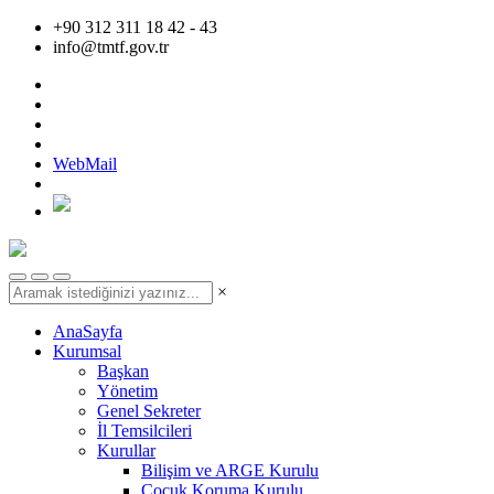
+90 312 311 18 42 - 43
info@tmtf.gov.tr
WebMail
×
AnaSayfa
Kurumsal
Başkan
Yönetim
Genel Sekreter
İl Temsilcileri
Kurullar
Bilişim ve ARGE Kurulu
Çocuk Koruma Kurulu