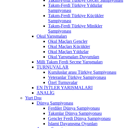
Takım-Ferdi Türkiye Geçler Şampiyonası
Takım-Ferdi Türkiye Yıldızlar
Şampiyonası
Takım-Ferdi Türkiye Küçükler
Şampiyonası
Takım-Ferdi Türkiye Minikler
Şampiyonası
Okul Yarışmaları
Okul Maçları Gençler
Okul Maçları Küçükler
Okul Maçları Yıldızlar
Okul Yarışmaları Duyuruları
Milli Takım Ferdi Seçme Yarışmaları
TURNUVALAR
Kuruluşlar arası Türkiye Şampiyonası
Veteranlar Türkiye Şampiyonası
Özel Turnuvalar
EN İYİ'LER YARIŞMALARI
ANALİG
Yurt Dışı
Dünya Şampiyonası
Ferdiler Dünya Şampiyonası
Takımlar Dünya Şampiyonası
Gençler Ferdi Dünya Şampiyonası
İslami Dayanışma Oyunları