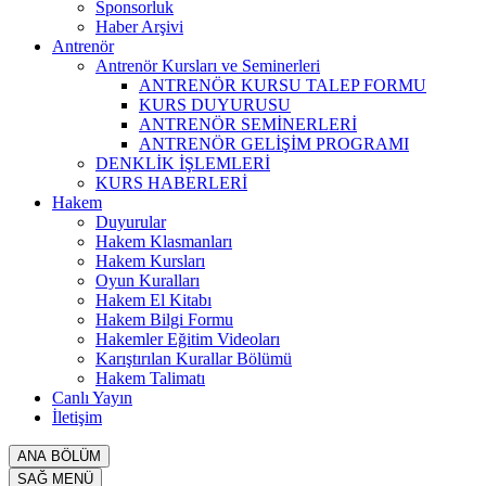
Sponsorluk
Haber Arşivi
Antrenör
Antrenör Kursları ve Seminerleri
ANTRENÖR KURSU TALEP FORMU
KURS DUYURUSU
ANTRENÖR SEMİNERLERİ
ANTRENÖR GELİŞİM PROGRAMI
DENKLİK İŞLEMLERİ
KURS HABERLERİ
Hakem
Duyurular
Hakem Klasmanları
Hakem Kursları
Oyun Kuralları
Hakem El Kitabı
Hakem Bilgi Formu
Hakemler Eğitim Videoları
Karıştırılan Kurallar Bölümü
Hakem Talimatı
Canlı Yayın
İletişim
ANA BÖLÜM
SAĞ MENÜ