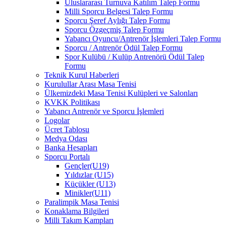
Uluslararası Turnuva Katılım Talep Formu
Milli Sporcu Belgesi Talep Formu
Sporcu Şeref Aylığı Talep Formu
Sporcu Özgeçmiş Talep Formu
Yabancı Oyuncu/Antrenör İşlemleri Talep Formu
Sporcu / Antrenör Ödül Talep Formu
Spor Kulübü / Kulüp Antrenörü Ödül Talep
Formu
Teknik Kurul Haberleri
Kurulullar Arası Masa Tenisi
Ülkemizdeki Masa Tenisi Kulüpleri ve Salonları
KVKK Politikası
Yabancı Antrenör ve Sporcu İşlemleri
Logolar
Ücret Tablosu
Medya Odası
Banka Hesapları
Sporcu Portalı
Gençler(U19)
Yıldızlar (U15)
Küçükler (U13)
Minikler(U11)
Paralimpik Masa Tenisi
Konaklama Bilgileri
Milli Takım Kampları