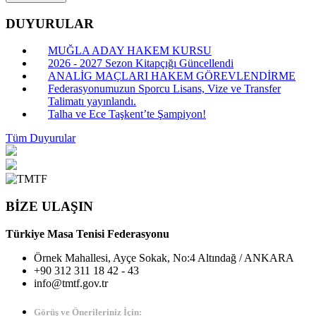
DUYURULAR
MUĞLA ADAY HAKEM KURSU
2026 - 2027 Sezon Kitapçığı Güncellendi
ANALİG MAÇLARI HAKEM GÖREVLENDİRME
Federasyonumuzun Sporcu Lisans, Vize ve Transfer
Talimatı yayınlandı.
Talha ve Ece Taşkent’te Şampiyon!
Tüm Duyurular
BİZE ULAŞIN
Türkiye Masa Tenisi Federasyonu
Örnek Mahallesi, Ayçe Sokak, No:4 Altındağ / ANKARA
+90 312 311 18 42 - 43
info@tmtf.gov.tr
Görüş ve Önerileriniz İçin: