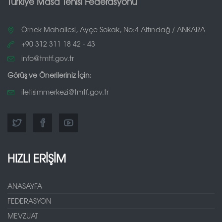
Türkiye Masa Tenisi Federasyonu
Örnek Mahallesi, Ayçe Sokak, No:4 Altındağ / ANKARA
+90 312 311 18 42 - 43
info@tmtf.gov.tr
Görüş ve Önerileriniz İçin:
iletisimmerkezi@tmtf.gov.tr
HIZLI ERİŞİM
ANASAYFA
FEDERASYON
MEVZUAT