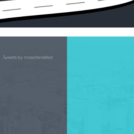
Tweets by masatenisifed