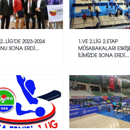
 2..LİG'DE 2023-2024
1.VE 2.LİG 2.ETAP
NU SONA ERDİ...
MÜSABAKALARI ESKİŞ
İLİMİZDE SONA ERDİ...