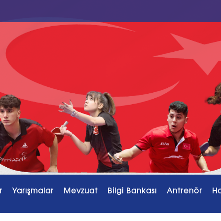
r
Yarışmalar
Mevzuat
Bilgi Bankası
Antrenör
H