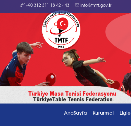
+90 312 311 18 42 - 43
info@tmtf.gov.tr
AnaSayfa
Kurumsal
Ligle