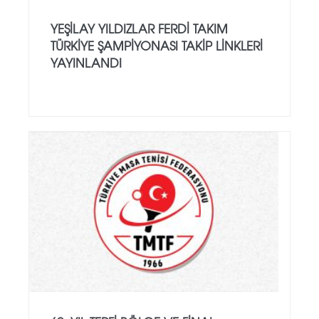
YEŞILAY YILDIZLAR FERDI TAKIM
TÜRKIYE ŞAMPIYONASI TAKIP LINKLERI
YAYINLANDI