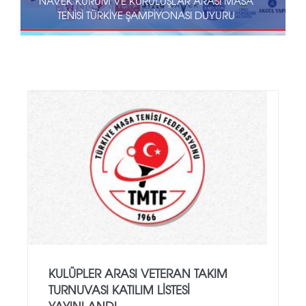
TRABZON’DA DÜZENLENEN ÖMER TAŞKIRAN TERFI
TÜRKIYE ŞAMPIYONASI SONA ERDI
KULÜPLER ARASI VETERAN TAKIM
TURNUVASI KATILIM LISTESI
YAYINLANDI