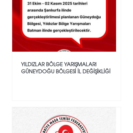
YILDIZLAR BÖLGE YARIŞMALARI
GÜNEYDOĞU BÖLGESI İL DEĞIŞIKLIĞI