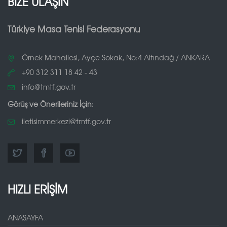
BİZE ULAŞIN
Türkiye Masa Tenisi Federasyonu
Örnek Mahallesi, Ayçe Sokak, No:4 Altındağ / ANKARA
+90 312 311 18 42 - 43
info@tmtf.gov.tr
Görüş ve Önerileriniz İçin:
iletisimmerkezi@tmtf.gov.tr
HIZLI ERİŞİM
ANASAYFA