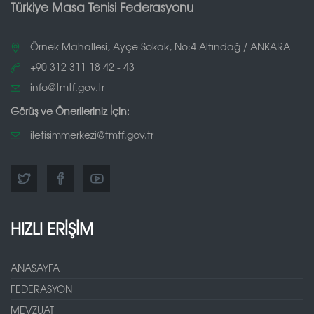
Türkiye Masa Tenisi Federasyonu
Örnek Mahallesi, Ayçe Sokak, No:4 Altındağ / ANKARA
+90 312 311 18 42 - 43
info@tmtf.gov.tr
Görüş ve Önerileriniz İçin:
iletisimmerkezi@tmtf.gov.tr
HIZLI ERİŞİM
ANASAYFA
FEDERASYON
MEVZUAT