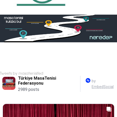
Tweets by masatenisifed