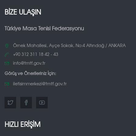
BİZE ULAŞIN
Türkiye Masa Tenisi Federasyonu
Örnek Mahallesi, Ayçe Sokak, No:4 Altındağ / ANKARA
+90 312 311 18 42 - 43
info@tmtf.gov.tr
Görüş ve Önerileriniz İçin:
iletisimmerkezi@tmtf.gov.tr
HIZLI ERİŞİM