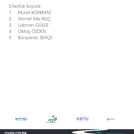
S.No
Adı-Soyadı
1
Murat KORKMAZ
2
Ahmet Sıtkı KILIÇ
3
Lokman GÜLER
4
Oktay ÖZDEN
5
Bünyamin SERÇE