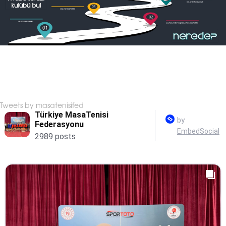
Tweets by masatenisifed