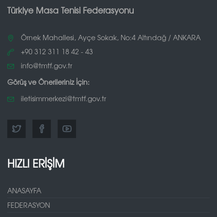
Türkiye Masa Tenisi Federasyonu
Örnek Mahallesi, Ayçe Sokak, No:4 Altındağ / ANKARA
+90 312 311 18 42 - 43
info@tmtf.gov.tr
Görüş ve Önerileriniz İçin:
iletisimmerkezi@tmtf.gov.tr
HIZLI ERİŞİM
ANASAYFA
FEDERASYON