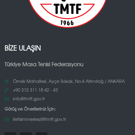
BİZE ULAŞIN
Türkiye Masa Tenisi Federasyonu
Örnek Mahallesi, Ayçe Sokak, No:4 Altındağ / ANKARA
+90 312 311 18 42 - 43
info@tmtf.gov.tr
Görüş ve Önerileriniz İçin:
iletisimmerkezi@tmtf.gov.tr