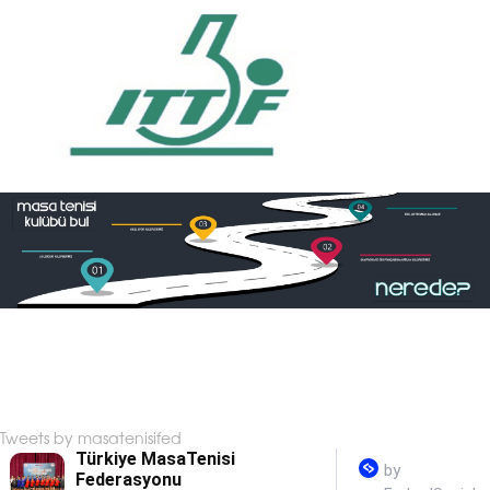
Tweets by masatenisifed