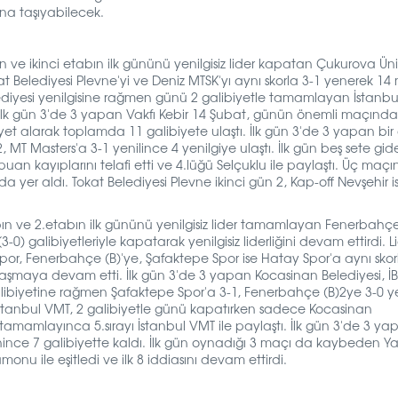
na taşıyabilecek.
n ve ikinci etabın ilk gününü yenilgisiz lider kapatan Çukurova Üniv
okat Belediyesi Plevne'yi ve Deniz MTSK'yı aynı skorla 3-1 yenerek 1
elediyesi yenilgisine rağmen günü 2 galibiyetle tamamlayan İstanbu
dı. İlk gün 3'de 3 yapan Vakfı Kebir 14 Şubat, günün önemli maçında
et alarak toplamda 11 galibiyete ulaştı. İlk gün 3'de 3 yapan bir
MT Masters'a 3-1 yenilince 4 yenilgiye ulaştı. İlk gün beş sete gide
n kayıplarını telafi etti ve 4.lüğü Selçuklu ile paylaştı. Üç maçı
 yer aldı. Tokat Belediyesi Plevne ikinci gün 2, Kap-off Nevşehir i
abın ve 2.etabın ilk gününü yenilgisiz lider tamamlayan Fenerbahçe
3-0) galibiyetleriyle kapatarak yenilgisiz liderliğini devam ettirdi. Li
r, Fenerbahçe (B)'ye, Şafaktepe Spor ise Hatay Spor'a aynı skor
 paylaşmaya devam etti. İlk gün 3'de 3 yapan Kocasinan Belediyesi, İ
i galibiyetine rağmen Şafaktepe Spor'a 3-1, Fenerbahçe (B)2ye 3-0 y
 İstanbul VMT, 2 galibiyetle günü kapatırken sadece Kocasinan
 tamamlayınca 5.sırayı İstanbul VMT ile paylaştı. İlk gün 3'de 3 ya
ince 7 galibiyette kaldı. İlk gün oynadığı 3 maçı da kaybeden Y
monu ile eşitledi ve ilk 8 iddiasını devam ettirdi.