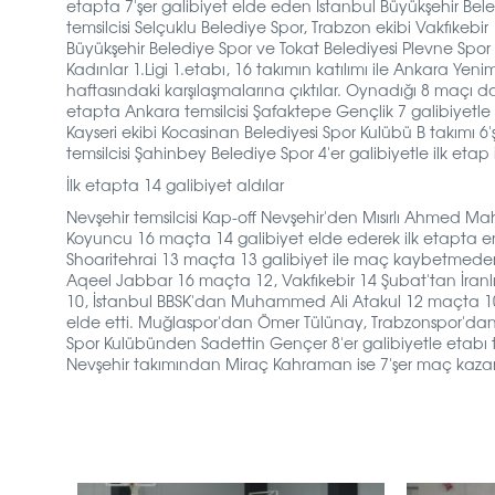
etapta 7'şer galibiyet elde eden İstanbul Büyükşehir Beledi
temsilcisi Selçuklu Belediye Spor, Trabzon ekibi Vakfıkebir
Büyükşehir Belediye Spor ve Tokat Belediyesi Plevne Spor is
Kadınlar 1.Ligi 1.etabı, 16 takımın katılımı ile Ankara Yen
haftasındaki karşılaşmalarına çıktılar. Oynadığı 8 maçı 
etapta Ankara temsilcisi Şafaktepe Gençlik 7 galibiyetle ü
Kayseri ekibi Kocasinan Belediyesi Spor Kulübü B takımı 6
temsilcisi Şahinbey Belediye Spor 4'er galibiyetle ilk etap i
İlk etapta 14 galibiyet aldılar
Nevşehir temsilcisi Kap-off Nevşehir'den Mısırlı Ahmed M
Koyuncu 16 maçta 14 galibiyet elde ederek ilk etapta en 
Shoaritehrai 13 maçta 13 galibiyet ile maç kaybetmeden
Aqeel Jabbar 16 maçta 12, Vakfıkebir 14 Şubat'tan İranl
10, İstanbul BBSK'dan Muhammed Ali Atakul 12 maçta 10,
elde etti. Muğlaspor'dan Ömer Tülünay, Trabzonspor'dan
Spor Kulübünden Sadettin Gençer 8'er galibiyetle etabı
Nevşehir takımından Miraç Kahraman ise 7'şer maç kaza