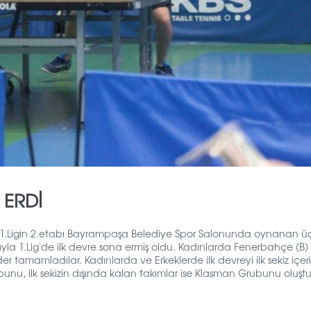
 ERDİ
n 1.Ligin 2.etabı Bayrampaşa Belediye Spor Salonunda oynanan 
la 1.Lig'de ilk devre sona ermiş oldu.
Kadınlarda Fenerbahçe (B) 
lider tamamladılar. Kadınlarda ve Erkeklerde ilk devreyi ilk sekiz içer
unu, ilk sekizin dışında kalan takımlar ise Klasman Grubunu oluşt