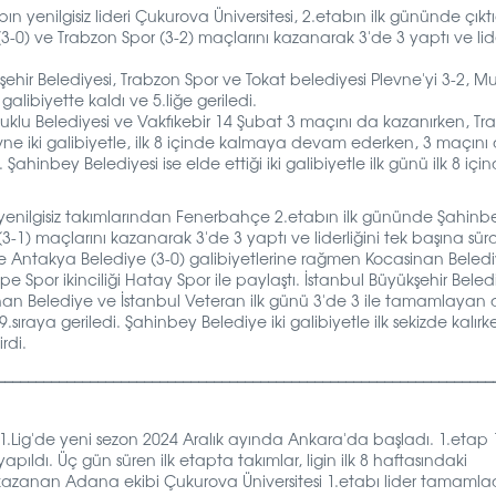
bın yenilgisiz lideri Çukurova Üniversitesi, 2.etabın ilk gününde çıktı
0) ve Trabzon Spor (3-2) maçlarını kazanarak 3'de 3 yaptı ve lide
şehir Belediyesi, Trabzon Spor ve Tokat belediyesi Plevne'yi 3-2, M
alibiyette kaldı ve 5.liğe geriledi.
uklu Belediyesi ve Vakfıkebir 14 Şubat 3 maçını da kazanırken, Tr
vne iki galibiyetle, ilk 8 içinde kalmaya devam ederken, 3 maçını
ahinbey Belediyesi ise elde ettiği iki galibiyetle ilk günü ilk 8 içi
n yenilgisiz takımlarından Fenerbahçe 2.etabın ilk gününde Şahinb
(3-1)
maçlarını kazanarak 3'de 3 yaptı ve liderliğini tek başına sürd
) ve Antakya Belediye (3-0) galibiyetlerine rağmen Kocasinan Beledi
 Spor ikinciliği Hatay Spor ile paylaştı. İstanbul Büyükşehir Belediy
sinan Belediye ve İstanbul Veteran ilk günü 3'de 3 ile tamamlayan 
ıraya geriledi. Şahinbey Belediye iki galibiyetle ilk sekizde kalır
rdi.
________________________________________________________________
.Lig'de yeni sezon 2024 Aralık ayında Ankara'da başladı. 1.etap 
ıldı. Üç gün süren ilk etapta takımlar, ligin ilk 8 haftasındaki
 kazanan Adana ekibi Çukurova Üniversitesi 1.etabı lider tamamladı