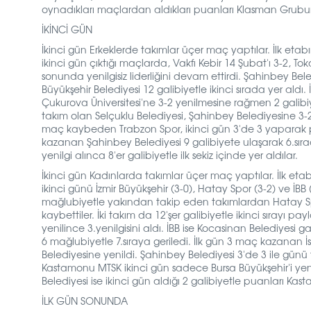
oynadıkları maçlardan aldıkları puanları Klasman Grubu
İKİNCİ GÜN
İkinci gün Erkeklerde takımlar üçer maç yaptılar. İlk etabı
ikinci gün çıktığı maçlarda, Vakfı Kebir 14 Şubat'ı 3-2, T
sonunda yenilgisiz liderliğini devam ettirdi. Şahinbey B
Büyükşehir Belediyesi 12 galibiyetle ikinci sırada yer al
Çukurova Üniversitesi'ne 3-2 yenilmesine rağmen 2 galibiy
takım olan Selçuklu Belediyesi, Şahinbey Belediyesine 3-2, 
maç kaybeden Trabzon Spor, ikinci gün 3'de 3 yaparak pua
kazanan Şahinbey Belediyesi 9 galibiyete ulaşarak 6.sırada
yenilgi alınca 8'er galibiyetle ilk sekiz içinde yer aldılar.
İkinci gün Kadınlarda takımlar üçer maç yaptılar. İlk et
ikinci günü İzmir Büyükşehir (3-0), Hatay Spor (3-2) ve İBB (
mağlubiyetle yakından takip eden takımlardan Hatay Spo
kaybettiler. İki takım da 12'şer galibiyetle ikinci sırayı
yenilince 3.yenilgisini aldı. İBB ise Kocasinan Belediyes
6 mağlubiyetle 7.sıraya geriledi. İlk gün 3 maç kazanan
Belediyesine yenildi. Şahinbey Belediyesi 3'de 3 ile günü
Kastamonu MTSK ikinci gün sadece Bursa Büyükşehir'i yen
Belediyesi ise ikinci gün aldığı 2 galibiyetle puanları Kasta
İLK GÜN SONUNDA