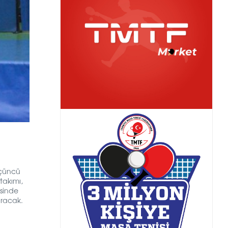
üçüncü
takımı,
isinde
uracak.