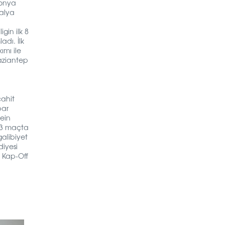
Konya
talya
gin ilk 8
adı. İlk
ımı ile
Gaziantep
cahit
bar
ein
 13 maçta
alibiyet
iyesi
 Kap-Off