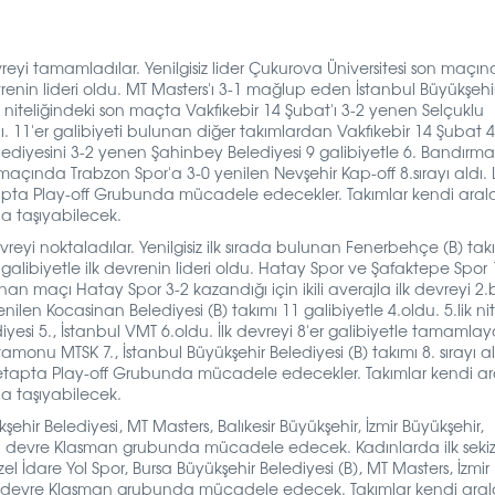
yi tamamladılar. Yenilgisiz lider Çukurova Üniversitesi son maçı
renin lideri oldu. MT Masters'ı 3-1 mağlup eden İstanbul Büyükşehi
ı niteliğindeki son maçta Vakfıkebir 14 Şubat'ı 3-2 yenen Selçuklu
ı. 11'er galibiyeti bulunan diğer takımlardan Vakfıkebir 14 Şubat 4
lediyesini 3-2 yenen Şahinbey Belediyesi 9 galibiyetle 6. Bandırma
maçında Trabzon Spor'a 3-0 yenilen Nevşehir Kap-off 8.sırayı aldı. Li
 3.etapta Play-off Grubunda mücadele edecekler. Takımlar kendi aral
a taşıyabilecek.
yi noktaladılar. Yenilgisiz ilk sırada bulunan Fenerbehçe (B) tak
alibiyetle ilk devrenin lideri oldu.
Hatay Spor ve Şafaktepe Spor 1
nan maçı Hatay Spor 3-2 kazandığı için ikili averajla ilk devreyi 2.bi
len Kocasinan Belediyesi (B) takımı 11 galibiyetle 4.oldu. 5.lik nit
esi 5., İstanbul VMT 6.oldu. İlk devreyi 8'er galibiyetle tamamla
u MTSK 7., İstanbul Büyükşehir Belediyesi (B) takımı 8. sırayı a
vre 3.etapta Play-off Grubunda mücadele edecekler. Takımlar kendi a
a taşıyabilecek.
hir Belediyesi, MT Masters, Balıkesir Büyükşehir, İzmir Büyükşehir,
i devre Klasman grubunda mücadele edecek. Kadınlarda ilk seki
 İdare Yol Spor, Bursa Büyükşehir Belediyesi (B), MT Masters, İzmir
ci devre Klasman grubunda mücadele edecek.
Takımlar kendi ara