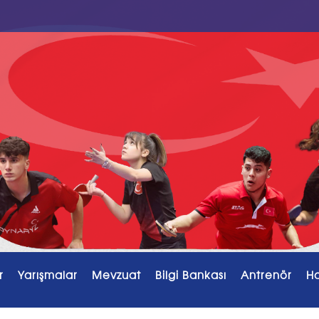
r
Yarışmalar
Mevzuat
Bilgi Bankası
Antrenör
H