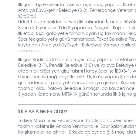
İlk gün 1.Lig Erkeklerde takımlar üçer maç yaptılar. İlk eta
Antalya Büyükşehir Belediye (3-2), Fenerbahçe Veteran (3-
sürdürdü.
Lideri 1 puan geriden izleyen iki takımdan İstanbul Büyük
Spor'u 3-0 yenerek 3'de 3 yaparken, Nevşehir Kap-off tek g
İlk etabı 6'şar galibiyetle tamamlayan üç takımdan, Selç
Spor tek galibiyetle günü tamamladı. Tokat Belediye Ple
kaybeden Antalya Büyükşehir Belediyesi 9.sıraya geriledi. Ş
tamamladı.
İlk gün Kadınlarda takımlar üçer maç yaptılar. İlk etabı
Belediye (3-1), Pendik Belediye (3-0) ve Yalova Belediye 
etabın bir diğer yenilgisiz takımı Hatay Spor ise İBB (3-1
0 yenilince ilk mağlubiyetini aldı. Üçte üç yapan Şafaktepe
gün sadece bir galibiyet alınca, 5.sıraya geriledi. Koca
takımlar oldu. Yalova Belediye 3 maçını da kaybedince 9.s
3 yapan Kastamonu MTSK ilk günün sonunda ilk 8 içine gi
_______________________________________________________
İLK ETAPTA NELER OLDU?
Türkiye Masa Tenisi Federasyonu tarafından düzenlenen 1
takımın katılımı ile Ankara Yenimahalle Spor Salonunda yap
karşılaşmalarına çıktılar. Erkeklerde oynadığı 8 maçı da