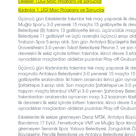
Erkekler 1.LİGİ Maç Programı ve Sonuçlar
Kadınlar 1..LİGİ Maç Programı ve Sonuçlar
Üçüncü gün Erkeklerde takımlar tek maç yaparak ilk devre
Muğla Spor'u 3-0 yenerek 15 maçta 15 galibiyetle ilk dev
Belediyesi (B) takımı 13 galibiyetle ikinci, üçüncülük maç
Belediyesi 11 galibiyet ve üçlü averajla üçüncü sırayı ald
Trabzon Spor 5.sırayı aldı. Son gün Antalya Büyükşehir Be
Üniversitesini 3-0 yenen Tokat Belediyesi Plevne 7. ve son 
devresini ilk sekiz içinde bitiren takımlar, ikinci devre
oynadıkları maçlardan aldıkları puanları Play-off Grubun
Üçüncü gün Kadınlarda takımlar tek maç yaparak ilk devre
maçında Antakya Belediyesini 3-0 yenerek
15 maçta 15 g
galibiyetle sıralandılar. İki takım arasında ikinci gün oyna
Şafaktepe 3.sırayı aldı. Son maçında Şafaktepe'ue 3-0 yeni
taşıyan maçta İstanbul VMT'yi 3-0 yenen Şahinbey Belediy
takımlardan aralarında oynanan maçı 3-2 kazanan Kastamon
ilk devresini ilk sekiz içinde bitiren takımlar, ikinci de
oynadıkları maçlardan aldıkları puanları Play-off Grubun
Erkeklerde ilk sekize giremeyen Deniz MTSK, Antalya Büyükşe
Bandırma 17 Eylül, Fenerbahçe VMT ve Muğla Spor ikinc
giremeyen Seramik Spor, Yalova Belediyesi, Zonguldak Özel
Büyükşehir, Pendik Belediyesi ve Antalya Belediyesi
ikin