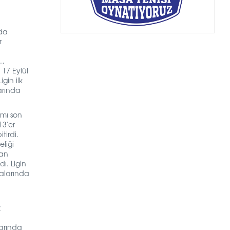
nda
r
.,
 17 Eylül
gin ilk
arında
ımı son
3'er
tirdi.
eliği
yan
ldı.
Ligin
ralarında
z
larında