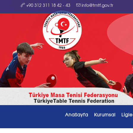
+90 312 311 18 42 - 43
info@tmtf.gov.tr
AnaSayfa
Kurumsal
Ligle