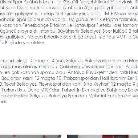
yesi Spor Kulübü B takımı ile Kap Off Nevşehir ikinciliği paylaştı. 
 14 Şubat Spor ve Trabzonspor ilk etapta 6'şar galibiyet aldılar. An
e 5'er galibiyetle ilk etap ilk 8 içinde yer aldılar. TMTF Masa Tenisi
imahalle Spor Salonunda yapıldı. Üç gün süren ilk etapta takımlar, li
da kazanan Fenerbahçe B takımı ile Hatayspor 1.etabı lider tamaml
çüncü sırayı aldı. İstanbul Büyükşehir Belediyesi Spor Kulübü B tak
'şar galibiyet, Yalova Belediye Spor 5 galibiyet, İstanbul VMT ile 
lk 8 içinde yer aldılar.
ahmoud çıktığı 15 maçın 14'ünü, Selçuklu Belediyespor'dan ise Mü
çok maç alan isimler oldu. Çukurova Üniversitesi'nde İranlı Aliak
, en çok kazanan sporcu oldu. Antalya Büyükşehir'den Iraklı Huss
ı Boujarian Kashi 12 maçta 10, Trabzonspor'dan Halil İbrahim Zer
 Tokat Belediyesi Plevnespor'dan İranlı Sina Keyhan 12 maçta 9 g
 Furkan Uslu, Deniz MTSK'dan Fahrettin Ekmekçi ve Şahinbey Beled
 tamamladılar. Selçuklu Belediye Spor'dan Mehmet Enes Erolan ve
ndı.