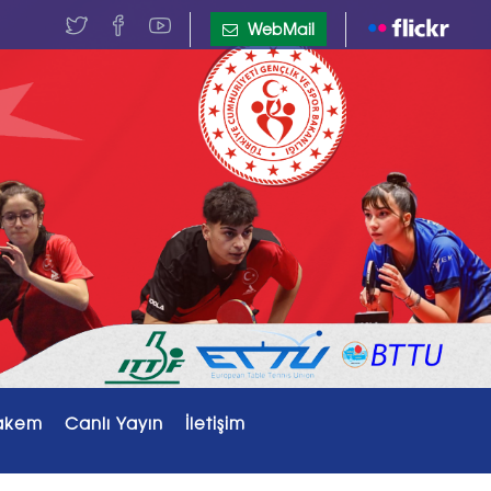
WebMail
akem
Canlı Yayın
İletişim