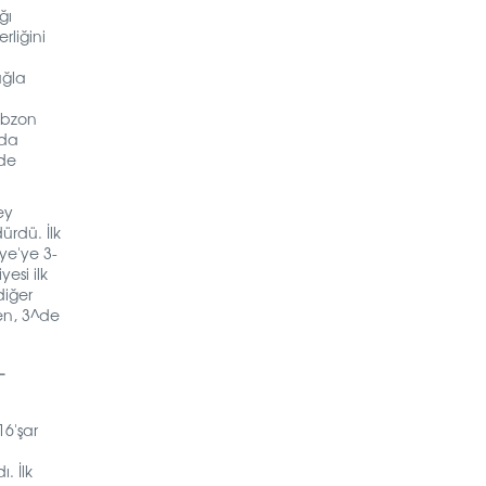
ğı
rliğini
uğla
abzon
 da
nde
ey
ürdü. İlk
ye'ye 3-
esi ilk
diğer
ken, 3^de
_
16'şar
. İlk