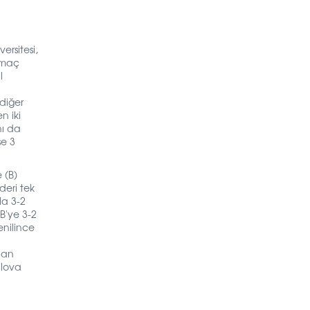
ersitesi,
4 maç
l
 diğer
n iki
nı da
se 3
 (B)
deri tek
la 3-2
BB'ye 3-2
enilince
pan
alova