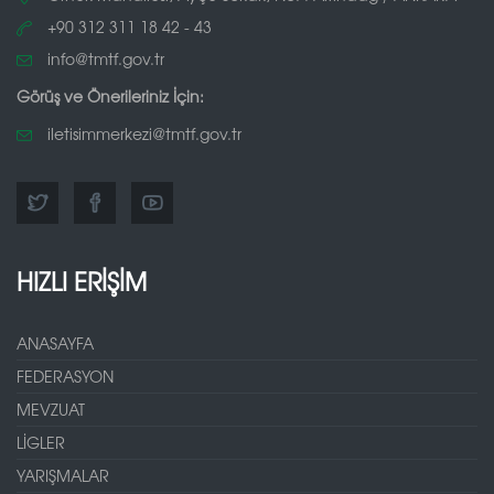
+90 312 311 18 42 - 43
info@tmtf.gov.tr
Görüş ve Önerileriniz İçin:
iletisimmerkezi@tmtf.gov.tr
HIZLI ERİŞİM
ANASAYFA
FEDERASYON
MEVZUAT
LİGLER
YARIŞMALAR