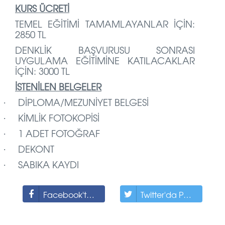
KURS ÜCRETİ
TEMEL EĞİTİMİ TAMAMLAYANLAR İÇİN:
2850 TL
DENKLİK BAŞVURUSU SONRASI
UYGULAMA EĞİTİMİNE KATILACAKLAR
İÇİN: 3000 TL
İSTENİLEN BELGELER
DİPLOMA/MEZUNİYET BELGESİ
·
KİMLİK FOTOKOPİSİ
·
1 ADET FOTOĞRAF
·
DEKONT
·
SABIKA KAYDI
·
Facebook'ta Paylaş
Twitter'da Paylaş