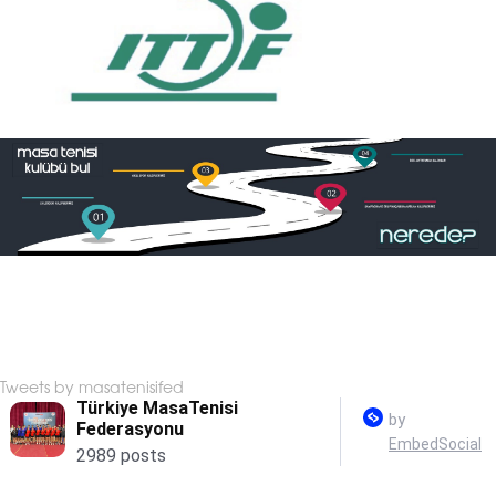
Tweets by masatenisifed