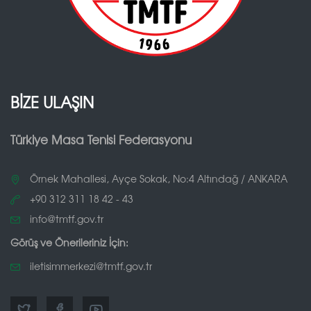
BİZE ULAŞIN
Türkiye Masa Tenisi Federasyonu
Örnek Mahallesi, Ayçe Sokak, No:4 Altındağ / ANKARA
+90 312 311 18 42 - 43
info@tmtf.gov.tr
Görüş ve Önerileriniz İçin:
iletisimmerkezi@tmtf.gov.tr