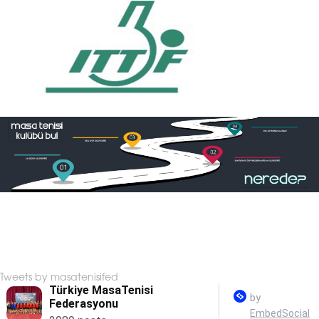
Tweets by masatenisifed