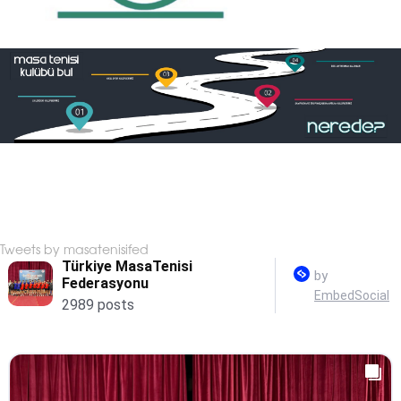
Tweets by masatenisifed