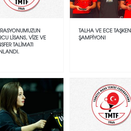
ERASYONUMUZUN
TALHA VE ECE TAŞKEN
CU LISANS, VIZE VE
ŞAMPIYON!
SFER TALIMATI
NLANDI.