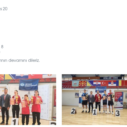
s 20
 8
0
arının devamını dileriz.