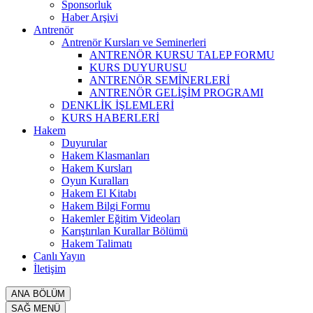
Sponsorluk
Haber Arşivi
Antrenör
Antrenör Kursları ve Seminerleri
ANTRENÖR KURSU TALEP FORMU
KURS DUYURUSU
ANTRENÖR SEMİNERLERİ
ANTRENÖR GELİŞİM PROGRAMI
DENKLİK İŞLEMLERİ
KURS HABERLERİ
Hakem
Duyurular
Hakem Klasmanları
Hakem Kursları
Oyun Kuralları
Hakem El Kitabı
Hakem Bilgi Formu
Hakemler Eğitim Videoları
Karıştırılan Kurallar Bölümü
Hakem Talimatı
Canlı Yayın
İletişim
ANA BÖLÜM
SAĞ MENÜ