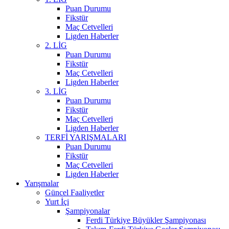
Puan Durumu
Fikstür
Maç Cetvelleri
Ligden Haberler
2. LİG
Puan Durumu
Fikstür
Maç Cetvelleri
Ligden Haberler
3. LİG
Puan Durumu
Fikstür
Maç Cetvelleri
Ligden Haberler
TERFİ YARIŞMALARI
Puan Durumu
Fikstür
Maç Cetvelleri
Ligden Haberler
Yarışmalar
Güncel Faaliyetler
Yurt İçi
Şampiyonalar
Ferdi Türkiye Büyükler Şampiyonası