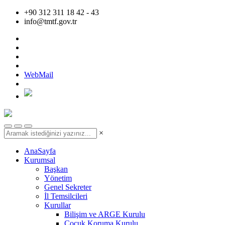
+90 312 311 18 42 - 43
info@tmtf.gov.tr
WebMail
×
AnaSayfa
Kurumsal
Başkan
Yönetim
Genel Sekreter
İl Temsilcileri
Kurullar
Bilişim ve ARGE Kurulu
Çocuk Koruma Kurulu