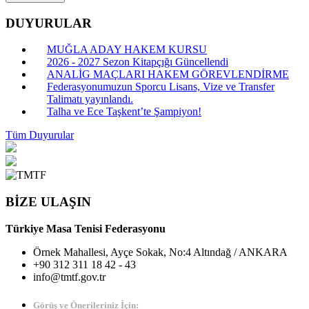
DUYURULAR
MUĞLA ADAY HAKEM KURSU
2026 - 2027 Sezon Kitapçığı Güncellendi
ANALİG MAÇLARI HAKEM GÖREVLENDİRME
Federasyonumuzun Sporcu Lisans, Vize ve Transfer
Talimatı yayınlandı.
Talha ve Ece Taşkent’te Şampiyon!
Tüm Duyurular
BİZE ULAŞIN
Türkiye Masa Tenisi Federasyonu
Örnek Mahallesi, Ayçe Sokak, No:4 Altındağ / ANKARA
+90 312 311 18 42 - 43
info@tmtf.gov.tr
Görüş ve Önerileriniz İçin: