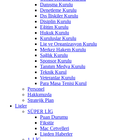
Danışma Kurulu
Denetleme Kurulu
Dış İlişkiler Kurulu
Disiplin Kurulu
Eğitim Kurulu
Hukuk Kurulu
Kuruluşlar Kurulu
Lig ve Organizasyon Kurulu
Merkez Hakem Kurulu
Sağlık Kurulu
Sponsor Kurulu
Tanıtım Medya Kurulu
Teknik Kurul
Veteranlar Kurulu
Para Masa Tenisi Kurul
Personel
Hakkımızda
Stratejik Plan
Ligler
SÜPER LİG
Puan Durumu
Fikstür
Maç Cetvelleri
Ligden Haberler
1. LİG