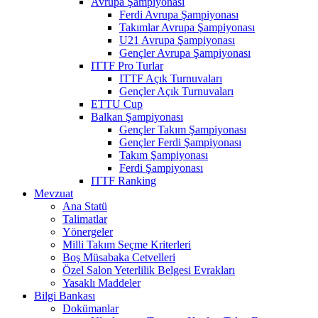
Avrupa Şampiyonası
Ferdi Avrupa Şampiyonası
Takımlar Avrupa Şampiyonası
U21 Avrupa Şampiyonası
Gençler Avrupa Şampiyonası
ITTF Pro Turlar
ITTF Açık Turnuvaları
Gençler Açık Turnuvaları
ETTU Cup
Balkan Şampiyonası
Gençler Takım Şampiyonası
Gençler Ferdi Şampiyonası
Takım Şampiyonası
Ferdi Şampiyonası
ITTF Ranking
Mevzuat
Ana Statü
Talimatlar
Yönergeler
Milli Takım Seçme Kriterleri
Boş Müsabaka Cetvelleri
Özel Salon Yeterlilik Belgesi Evrakları
Yasaklı Maddeler
Bilgi Bankası
Dokümanlar