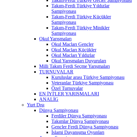
Takım-Ferdi Türkiye Geçler Şampiyonası
Takım-Ferdi Türkiye Yıldızlar
Şampiyonası
Takım-Ferdi Türkiye Küçükler
Şampiyonası
Takım-Ferdi Türkiye Minikler
Şampiyonası
Okul Yarışmaları
Okul Maçları Gençler
Okul Maçları Küçükler
Okul Maçları Yıldızlar
Okul Yarışmaları Duyuruları
Milli Takım Ferdi Seçme Yarışmaları
TURNUVALAR
Kuruluşlar arası Türkiye Şampiyonası
Veteranlar Türkiye Şampiyonası
Özel Turnuvalar
EN İYİ'LER YARIŞMALARI
ANALİG
Yurt Dışı
Dünya Şampiyonası
Ferdiler Dünya Şampiyonası
Takımlar Dünya Şampiyonası
Gençler Ferdi Dünya Şampiyonası
İslami Dayanışma Oyunları