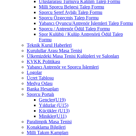
Uluslararası Turnuva Katılım Talep Formu
Milli Sporcu Belgesi Talep Formu
Sporcu Şeref Aylığı Talep Formu
Sporcu Özgeçmiş Talep Formu
Yabancı Oyuncu/Antrenör İşlemleri Talep Formu
Sporcu / Antrenör Ödül Talep Formu
Spor Kulübü / Kulüp Antrenörü Ödül Talep
Formu
Teknik Kurul Haberleri
Kurulullar Arası Masa Tenisi
Ülkemizdeki Masa Tenisi Kulüpleri ve Salonları
KVKK Politikası
Yabancı Antrenör ve Sporcu İşlemleri
Logolar
Ücret Tablosu
Medya Odası
Banka Hesapları
Sporcu Portalı
Gençler(U19)
Yıldızlar (U15)
Küçükler (U13)
Minikler(U11)
Paralimpik Masa Tenisi
Konaklama Bilgileri
Milli Takım Kampları