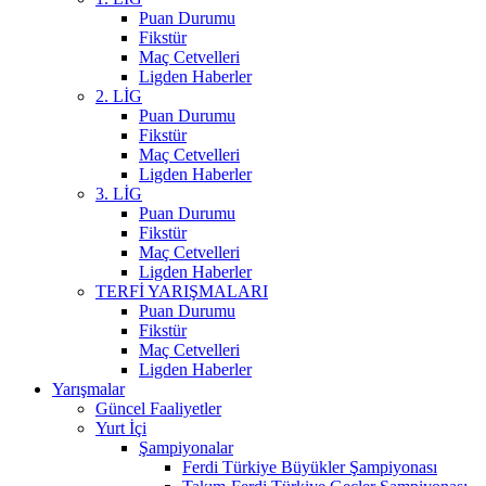
Puan Durumu
Fikstür
Maç Cetvelleri
Ligden Haberler
2. LİG
Puan Durumu
Fikstür
Maç Cetvelleri
Ligden Haberler
3. LİG
Puan Durumu
Fikstür
Maç Cetvelleri
Ligden Haberler
TERFİ YARIŞMALARI
Puan Durumu
Fikstür
Maç Cetvelleri
Ligden Haberler
Yarışmalar
Güncel Faaliyetler
Yurt İçi
Şampiyonalar
Ferdi Türkiye Büyükler Şampiyonası