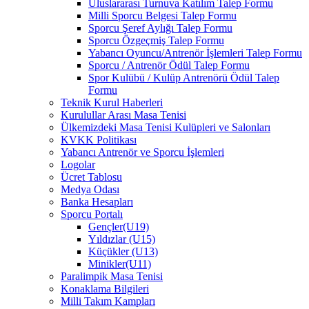
Uluslararası Turnuva Katılım Talep Formu
Milli Sporcu Belgesi Talep Formu
Sporcu Şeref Aylığı Talep Formu
Sporcu Özgeçmiş Talep Formu
Yabancı Oyuncu/Antrenör İşlemleri Talep Formu
Sporcu / Antrenör Ödül Talep Formu
Spor Kulübü / Kulüp Antrenörü Ödül Talep
Formu
Teknik Kurul Haberleri
Kurulullar Arası Masa Tenisi
Ülkemizdeki Masa Tenisi Kulüpleri ve Salonları
KVKK Politikası
Yabancı Antrenör ve Sporcu İşlemleri
Logolar
Ücret Tablosu
Medya Odası
Banka Hesapları
Sporcu Portalı
Gençler(U19)
Yıldızlar (U15)
Küçükler (U13)
Minikler(U11)
Paralimpik Masa Tenisi
Konaklama Bilgileri
Milli Takım Kampları