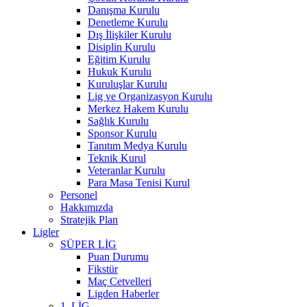
Danışma Kurulu
Denetleme Kurulu
Dış İlişkiler Kurulu
Disiplin Kurulu
Eğitim Kurulu
Hukuk Kurulu
Kuruluşlar Kurulu
Lig ve Organizasyon Kurulu
Merkez Hakem Kurulu
Sağlık Kurulu
Sponsor Kurulu
Tanıtım Medya Kurulu
Teknik Kurul
Veteranlar Kurulu
Para Masa Tenisi Kurul
Personel
Hakkımızda
Stratejik Plan
Ligler
SÜPER LİG
Puan Durumu
Fikstür
Maç Cetvelleri
Ligden Haberler
1. LİG