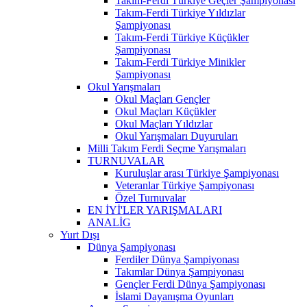
Takım-Ferdi Türkiye Geçler Şampiyonası
Takım-Ferdi Türkiye Yıldızlar
Şampiyonası
Takım-Ferdi Türkiye Küçükler
Şampiyonası
Takım-Ferdi Türkiye Minikler
Şampiyonası
Okul Yarışmaları
Okul Maçları Gençler
Okul Maçları Küçükler
Okul Maçları Yıldızlar
Okul Yarışmaları Duyuruları
Milli Takım Ferdi Seçme Yarışmaları
TURNUVALAR
Kuruluşlar arası Türkiye Şampiyonası
Veteranlar Türkiye Şampiyonası
Özel Turnuvalar
EN İYİ'LER YARIŞMALARI
ANALİG
Yurt Dışı
Dünya Şampiyonası
Ferdiler Dünya Şampiyonası
Takımlar Dünya Şampiyonası
Gençler Ferdi Dünya Şampiyonası
İslami Dayanışma Oyunları