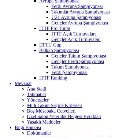
Avrupa Şampiyonası
Ferdi Avrupa Şampiyonası
Takımlar Avrupa Şampiyonası
U21 Avrupa Şampiyonası
Gençler Avrupa Şampiyonası
ITTF Pro Turlar
ITTF Açık Turnuvaları
Gençler Açık Turnuvaları
ETTU Cup
Balkan Şampiyonası
Gençler Takım Şampiyonası
Gençler Ferdi Şampiyonası
Takım Şampiyonası
Ferdi Şampiyonası
ITTF Ranking
Mevzuat
Ana Statü
Talimatlar
Yönergeler
Milli Takım Seçme Kriterleri
Boş Müsabaka Cetvelleri
Özel Salon Yeterlilik Belgesi Evrakları
Yasaklı Maddeler
Bilgi Bankası
Dokümanlar