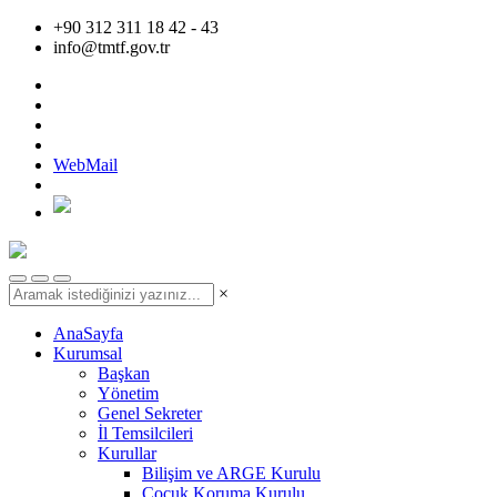
+90 312 311 18 42 - 43
info@tmtf.gov.tr
WebMail
×
AnaSayfa
Kurumsal
Başkan
Yönetim
Genel Sekreter
İl Temsilcileri
Kurullar
Bilişim ve ARGE Kurulu
Çocuk Koruma Kurulu