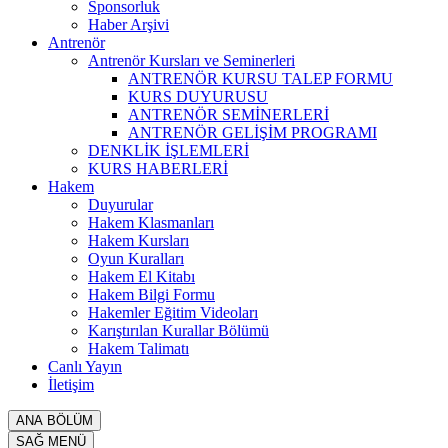
Sponsorluk
Haber Arşivi
Antrenör
Antrenör Kursları ve Seminerleri
ANTRENÖR KURSU TALEP FORMU
KURS DUYURUSU
ANTRENÖR SEMİNERLERİ
ANTRENÖR GELİŞİM PROGRAMI
DENKLİK İŞLEMLERİ
KURS HABERLERİ
Hakem
Duyurular
Hakem Klasmanları
Hakem Kursları
Oyun Kuralları
Hakem El Kitabı
Hakem Bilgi Formu
Hakemler Eğitim Videoları
Karıştırılan Kurallar Bölümü
Hakem Talimatı
Canlı Yayın
İletişim
ANA BÖLÜM
SAĞ MENÜ