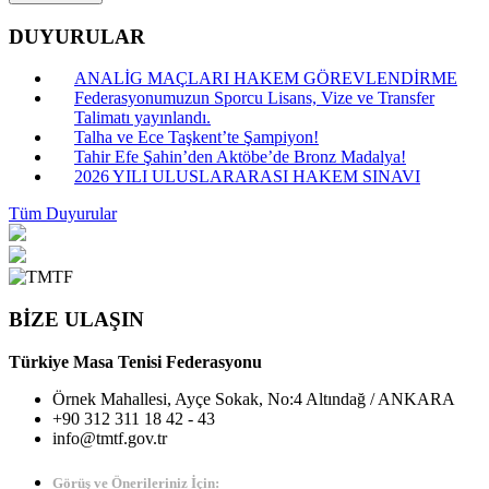
DUYURULAR
ANALİG MAÇLARI HAKEM GÖREVLENDİRME
Federasyonumuzun Sporcu Lisans, Vize ve Transfer
Talimatı yayınlandı.
Talha ve Ece Taşkent’te Şampiyon!
Tahir Efe Şahin’den Aktöbe’de Bronz Madalya!
2026 YILI ULUSLARARASI HAKEM SINAVI
Tüm Duyurular
BİZE ULAŞIN
Türkiye Masa Tenisi Federasyonu
Örnek Mahallesi, Ayçe Sokak, No:4 Altındağ / ANKARA
+90 312 311 18 42 - 43
info@tmtf.gov.tr
Görüş ve Önerileriniz İçin: