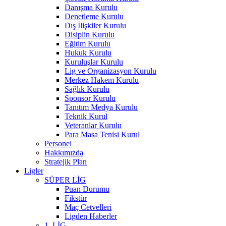
Danışma Kurulu
Denetleme Kurulu
Dış İlişkiler Kurulu
Disiplin Kurulu
Eğitim Kurulu
Hukuk Kurulu
Kuruluşlar Kurulu
Lig ve Organizasyon Kurulu
Merkez Hakem Kurulu
Sağlık Kurulu
Sponsor Kurulu
Tanıtım Medya Kurulu
Teknik Kurul
Veteranlar Kurulu
Para Masa Tenisi Kurul
Personel
Hakkımızda
Stratejik Plan
Ligler
SÜPER LİG
Puan Durumu
Fikstür
Maç Cetvelleri
Ligden Haberler
1. LİG