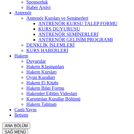
Sponsorluk
Haber Arşivi
Antrenör
Antrenör Kursları ve Seminerleri
ANTRENÖR KURSU TALEP FORMU
KURS DUYURUSU
ANTRENÖR SEMİNERLERİ
ANTRENÖR GELİŞİM PROGRAMI
DENKLİK İŞLEMLERİ
KURS HABERLERİ
Hakem
Duyurular
Hakem Klasmanları
Hakem Kursları
Oyun Kuralları
Hakem El Kitabı
Hakem Bilgi Formu
Hakemler Eğitim Videoları
Karıştırılan Kurallar Bölümü
Hakem Talimatı
Canlı Yayın
İletişim
ANA BÖLÜM
SAĞ MENÜ