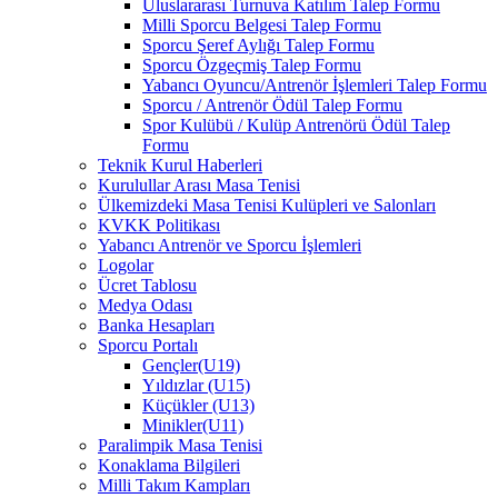
Uluslararası Turnuva Katılım Talep Formu
Milli Sporcu Belgesi Talep Formu
Sporcu Şeref Aylığı Talep Formu
Sporcu Özgeçmiş Talep Formu
Yabancı Oyuncu/Antrenör İşlemleri Talep Formu
Sporcu / Antrenör Ödül Talep Formu
Spor Kulübü / Kulüp Antrenörü Ödül Talep
Formu
Teknik Kurul Haberleri
Kurulullar Arası Masa Tenisi
Ülkemizdeki Masa Tenisi Kulüpleri ve Salonları
KVKK Politikası
Yabancı Antrenör ve Sporcu İşlemleri
Logolar
Ücret Tablosu
Medya Odası
Banka Hesapları
Sporcu Portalı
Gençler(U19)
Yıldızlar (U15)
Küçükler (U13)
Minikler(U11)
Paralimpik Masa Tenisi
Konaklama Bilgileri
Milli Takım Kampları