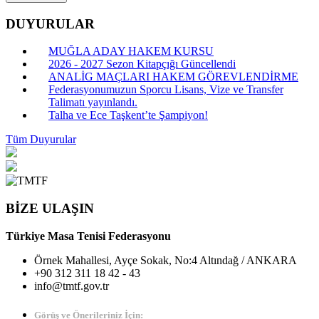
DUYURULAR
MUĞLA ADAY HAKEM KURSU
2026 - 2027 Sezon Kitapçığı Güncellendi
ANALİG MAÇLARI HAKEM GÖREVLENDİRME
Federasyonumuzun Sporcu Lisans, Vize ve Transfer
Talimatı yayınlandı.
Talha ve Ece Taşkent’te Şampiyon!
Tüm Duyurular
BİZE ULAŞIN
Türkiye Masa Tenisi Federasyonu
Örnek Mahallesi, Ayçe Sokak, No:4 Altındağ / ANKARA
+90 312 311 18 42 - 43
info@tmtf.gov.tr
Görüş ve Önerileriniz İçin: