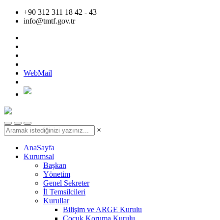
+90 312 311 18 42 - 43
info@tmtf.gov.tr
WebMail
×
AnaSayfa
Kurumsal
Başkan
Yönetim
Genel Sekreter
İl Temsilcileri
Kurullar
Bilişim ve ARGE Kurulu
Çocuk Koruma Kurulu