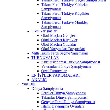
Takım-Ferdi Türkiye Geçler Şampiyonası
Takım-Ferdi Türkiye Yıldızlar
Şampiyonası
Takım-Ferdi Türkiye Küçükler
Şampiyonası
Takım-Ferdi Türkiye Minikler
Şampiyonası
Okul Yarışmaları
Okul Maçları Gençler
Okul Maçları Küçükler
Okul Maçları Yıldızlar
Okul Yarışmaları Duyuruları
Milli Takım Ferdi Seçme Yarışmaları
TURNUVALAR
Kuruluşlar arası Türkiye Şampiyonası
Veteranlar Türkiye Şampiyonası
Özel Turnuvalar
EN İYİ'LER YARIŞMALARI
ANALİG
Yurt Dışı
Dünya Şampiyonası
Ferdiler Dünya Şampiyonası
Takımlar Dünya Şampiyonası
Gençler Ferdi Dünya Şampiyonası
İslami Dayanışma Oyunları