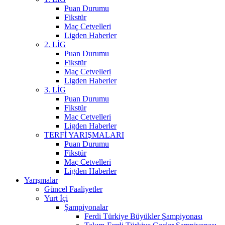
Puan Durumu
Fikstür
Maç Cetvelleri
Ligden Haberler
2. LİG
Puan Durumu
Fikstür
Maç Cetvelleri
Ligden Haberler
3. LİG
Puan Durumu
Fikstür
Maç Cetvelleri
Ligden Haberler
TERFİ YARIŞMALARI
Puan Durumu
Fikstür
Maç Cetvelleri
Ligden Haberler
Yarışmalar
Güncel Faaliyetler
Yurt İçi
Şampiyonalar
Ferdi Türkiye Büyükler Şampiyonası