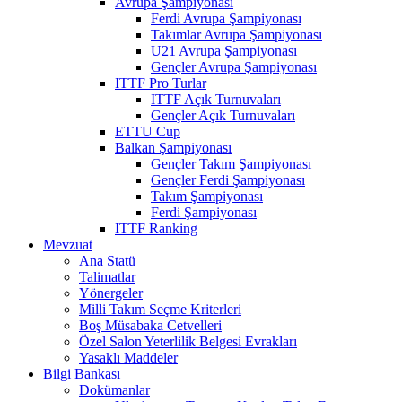
Avrupa Şampiyonası
Ferdi Avrupa Şampiyonası
Takımlar Avrupa Şampiyonası
U21 Avrupa Şampiyonası
Gençler Avrupa Şampiyonası
ITTF Pro Turlar
ITTF Açık Turnuvaları
Gençler Açık Turnuvaları
ETTU Cup
Balkan Şampiyonası
Gençler Takım Şampiyonası
Gençler Ferdi Şampiyonası
Takım Şampiyonası
Ferdi Şampiyonası
ITTF Ranking
Mevzuat
Ana Statü
Talimatlar
Yönergeler
Milli Takım Seçme Kriterleri
Boş Müsabaka Cetvelleri
Özel Salon Yeterlilik Belgesi Evrakları
Yasaklı Maddeler
Bilgi Bankası
Dokümanlar