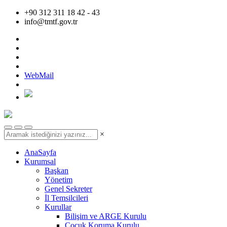
+90 312 311 18 42 - 43
info@tmtf.gov.tr
WebMail
×
AnaSayfa
Kurumsal
Başkan
Yönetim
Genel Sekreter
İl Temsilcileri
Kurullar
Bilişim ve ARGE Kurulu
Çocuk Koruma Kurulu