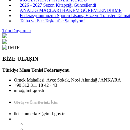
2026 - 2027 Sezon Kitapçığı Güncellendi
ANALİG MAÇLARI HAKEM GÖREVLENDİRME
Federasyonumuzun Sporcu Lisans, Vize ve Transfer Talimatı
Talha ve Ece Taşkent’te Şampiyon!
Tüm Duyurular
BİZE ULAŞIN
Türkiye Masa Tenisi Federasyonu
Örnek Mahallesi, Ayçe Sokak, No:4 Altındağ / ANKARA
+90 312 311 18 42 - 43
info@tmtf.gov.tr
Görüş ve Önerileriniz İçin:
iletisimmerkezi@tmtf.gov.tr