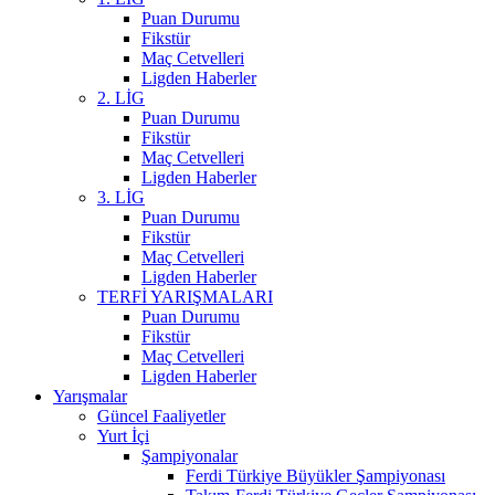
Puan Durumu
Fikstür
Maç Cetvelleri
Ligden Haberler
2. LİG
Puan Durumu
Fikstür
Maç Cetvelleri
Ligden Haberler
3. LİG
Puan Durumu
Fikstür
Maç Cetvelleri
Ligden Haberler
TERFİ YARIŞMALARI
Puan Durumu
Fikstür
Maç Cetvelleri
Ligden Haberler
Yarışmalar
Güncel Faaliyetler
Yurt İçi
Şampiyonalar
Ferdi Türkiye Büyükler Şampiyonası