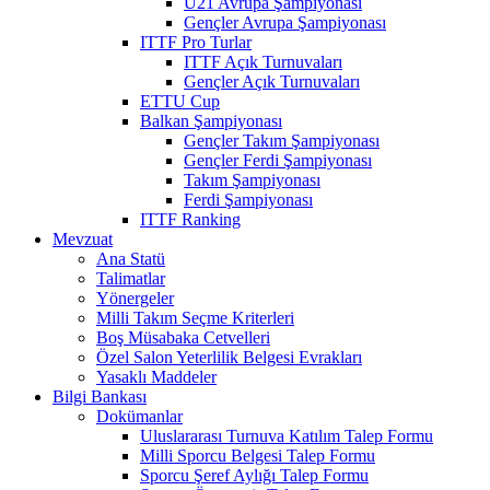
U21 Avrupa Şampiyonası
Gençler Avrupa Şampiyonası
ITTF Pro Turlar
ITTF Açık Turnuvaları
Gençler Açık Turnuvaları
ETTU Cup
Balkan Şampiyonası
Gençler Takım Şampiyonası
Gençler Ferdi Şampiyonası
Takım Şampiyonası
Ferdi Şampiyonası
ITTF Ranking
Mevzuat
Ana Statü
Talimatlar
Yönergeler
Milli Takım Seçme Kriterleri
Boş Müsabaka Cetvelleri
Özel Salon Yeterlilik Belgesi Evrakları
Yasaklı Maddeler
Bilgi Bankası
Dokümanlar
Uluslararası Turnuva Katılım Talep Formu
Milli Sporcu Belgesi Talep Formu
Sporcu Şeref Aylığı Talep Formu