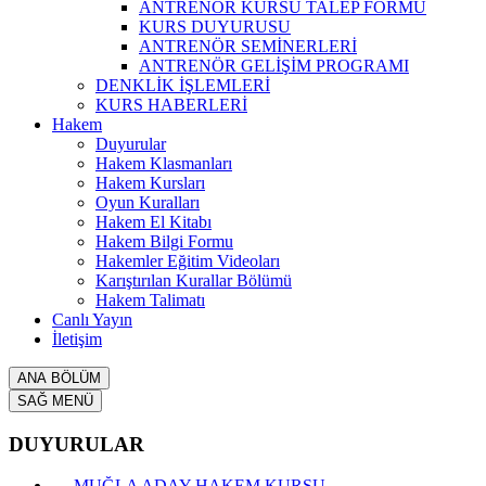
ANTRENÖR KURSU TALEP FORMU
KURS DUYURUSU
ANTRENÖR SEMİNERLERİ
ANTRENÖR GELİŞİM PROGRAMI
DENKLİK İŞLEMLERİ
KURS HABERLERİ
Hakem
Duyurular
Hakem Klasmanları
Hakem Kursları
Oyun Kuralları
Hakem El Kitabı
Hakem Bilgi Formu
Hakemler Eğitim Videoları
Karıştırılan Kurallar Bölümü
Hakem Talimatı
Canlı Yayın
İletişim
ANA BÖLÜM
SAĞ MENÜ
DUYURULAR
MUĞLA ADAY HAKEM KURSU