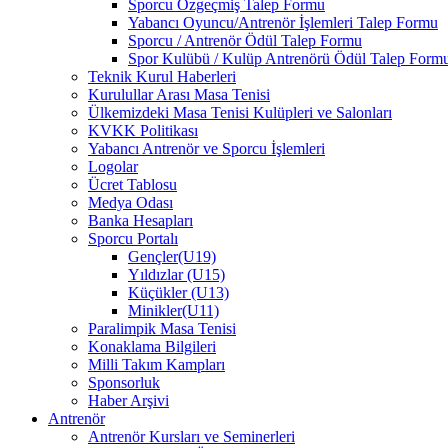
Sporcu Özgeçmiş Talep Formu
Yabancı Oyuncu/Antrenör İşlemleri Talep Formu
Sporcu / Antrenör Ödül Talep Formu
Spor Kulübü / Kulüp Antrenörü Ödül Talep Form
Teknik Kurul Haberleri
Kurulullar Arası Masa Tenisi
Ülkemizdeki Masa Tenisi Kulüpleri ve Salonları
KVKK Politikası
Yabancı Antrenör ve Sporcu İşlemleri
Logolar
Ücret Tablosu
Medya Odası
Banka Hesapları
Sporcu Portalı
Gençler(U19)
Yıldızlar (U15)
Küçükler (U13)
Minikler(U11)
Paralimpik Masa Tenisi
Konaklama Bilgileri
Milli Takım Kampları
Sponsorluk
Haber Arşivi
Antrenör
Antrenör Kursları ve Seminerleri