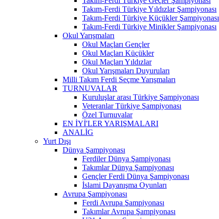
Takım-Ferdi Türkiye Geçler Şampiyonası
Takım-Ferdi Türkiye Yıldızlar Şampiyonası
Takım-Ferdi Türkiye Küçükler Şampiyonası
Takım-Ferdi Türkiye Minikler Şampiyonası
Okul Yarışmaları
Okul Maçları Gençler
Okul Maçları Küçükler
Okul Maçları Yıldızlar
Okul Yarışmaları Duyuruları
Milli Takım Ferdi Seçme Yarışmaları
TURNUVALAR
Kuruluşlar arası Türkiye Şampiyonası
Veteranlar Türkiye Şampiyonası
Özel Turnuvalar
EN İYİ'LER YARIŞMALARI
ANALİG
Yurt Dışı
Dünya Şampiyonası
Ferdiler Dünya Şampiyonası
Takımlar Dünya Şampiyonası
Gençler Ferdi Dünya Şampiyonası
İslami Dayanışma Oyunları
Avrupa Şampiyonası
Ferdi Avrupa Şampiyonası
Takımlar Avrupa Şampiyonası