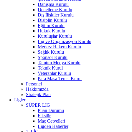
Danışma Kurulu
Denetleme Kurulu
Dış İlişkiler Kurulu
Disiplin Kurulu
Eğitim Kurulu
Hukuk Kurulu
Kuruluşlar Kurulu
Lig ve Organizasyon Kurulu
Merkez Hakem Kurulu
Sağlık Kurulu
Sponsor Kurulu
Tanıtım Medya Kurulu
Teknik Kurul
Veteranlar Kurulu
Para Masa Tenisi Kurul
Personel
Hakkımızda
Stratejik Plan
Ligler
SÜPER LİG
Puan Durumu
Fikstür
Maç Cetvelleri
Ligden Haberler
1. LİG