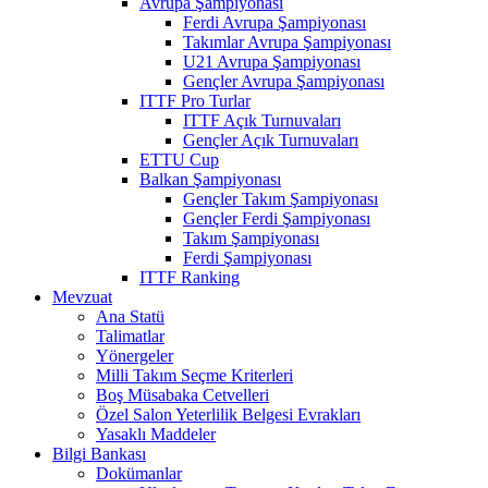
Avrupa Şampiyonası
Ferdi Avrupa Şampiyonası
Takımlar Avrupa Şampiyonası
U21 Avrupa Şampiyonası
Gençler Avrupa Şampiyonası
ITTF Pro Turlar
ITTF Açık Turnuvaları
Gençler Açık Turnuvaları
ETTU Cup
Balkan Şampiyonası
Gençler Takım Şampiyonası
Gençler Ferdi Şampiyonası
Takım Şampiyonası
Ferdi Şampiyonası
ITTF Ranking
Mevzuat
Ana Statü
Talimatlar
Yönergeler
Milli Takım Seçme Kriterleri
Boş Müsabaka Cetvelleri
Özel Salon Yeterlilik Belgesi Evrakları
Yasaklı Maddeler
Bilgi Bankası
Dokümanlar