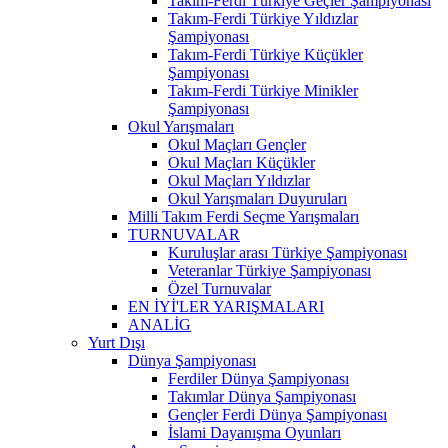
Takım-Ferdi Türkiye Geçler Şampiyonası
Takım-Ferdi Türkiye Yıldızlar
Şampiyonası
Takım-Ferdi Türkiye Küçükler
Şampiyonası
Takım-Ferdi Türkiye Minikler
Şampiyonası
Okul Yarışmaları
Okul Maçları Gençler
Okul Maçları Küçükler
Okul Maçları Yıldızlar
Okul Yarışmaları Duyuruları
Milli Takım Ferdi Seçme Yarışmaları
TURNUVALAR
Kuruluşlar arası Türkiye Şampiyonası
Veteranlar Türkiye Şampiyonası
Özel Turnuvalar
EN İYİ'LER YARIŞMALARI
ANALİG
Yurt Dışı
Dünya Şampiyonası
Ferdiler Dünya Şampiyonası
Takımlar Dünya Şampiyonası
Gençler Ferdi Dünya Şampiyonası
İslami Dayanışma Oyunları