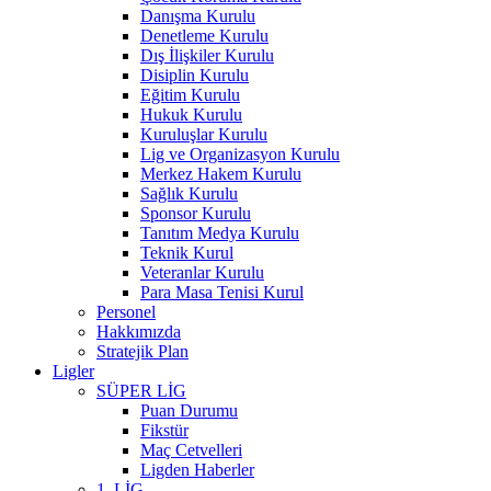
Danışma Kurulu
Denetleme Kurulu
Dış İlişkiler Kurulu
Disiplin Kurulu
Eğitim Kurulu
Hukuk Kurulu
Kuruluşlar Kurulu
Lig ve Organizasyon Kurulu
Merkez Hakem Kurulu
Sağlık Kurulu
Sponsor Kurulu
Tanıtım Medya Kurulu
Teknik Kurul
Veteranlar Kurulu
Para Masa Tenisi Kurul
Personel
Hakkımızda
Stratejik Plan
Ligler
SÜPER LİG
Puan Durumu
Fikstür
Maç Cetvelleri
Ligden Haberler
1. LİG