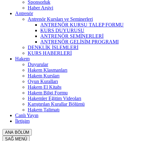
Sponsorluk
Haber Arşivi
Antrenör
Antrenör Kursları ve Seminerleri
ANTRENÖR KURSU TALEP FORMU
KURS DUYURUSU
ANTRENÖR SEMİNERLERİ
ANTRENÖR GELİŞİM PROGRAMI
DENKLİK İŞLEMLERİ
KURS HABERLERİ
Hakem
Duyurular
Hakem Klasmanları
Hakem Kursları
Oyun Kuralları
Hakem El Kitabı
Hakem Bilgi Formu
Hakemler Eğitim Videoları
Karıştırılan Kurallar Bölümü
Hakem Talimatı
Canlı Yayın
İletişim
ANA BÖLÜM
SAĞ MENÜ