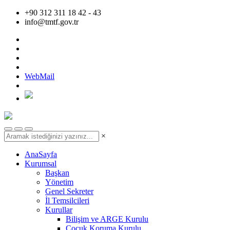
+90 312 311 18 42 - 43
info@tmtf.gov.tr
WebMail
×
AnaSayfa
Kurumsal
Başkan
Yönetim
Genel Sekreter
İl Temsilcileri
Kurullar
Bilişim ve ARGE Kurulu
Çocuk Koruma Kurulu