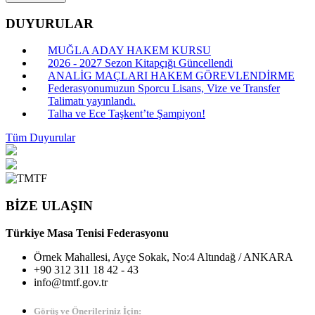
DUYURULAR
MUĞLA ADAY HAKEM KURSU
2026 - 2027 Sezon Kitapçığı Güncellendi
ANALİG MAÇLARI HAKEM GÖREVLENDİRME
Federasyonumuzun Sporcu Lisans, Vize ve Transfer
Talimatı yayınlandı.
Talha ve Ece Taşkent’te Şampiyon!
Tüm Duyurular
BİZE ULAŞIN
Türkiye Masa Tenisi Federasyonu
Örnek Mahallesi, Ayçe Sokak, No:4 Altındağ / ANKARA
+90 312 311 18 42 - 43
info@tmtf.gov.tr
Görüş ve Önerileriniz İçin: