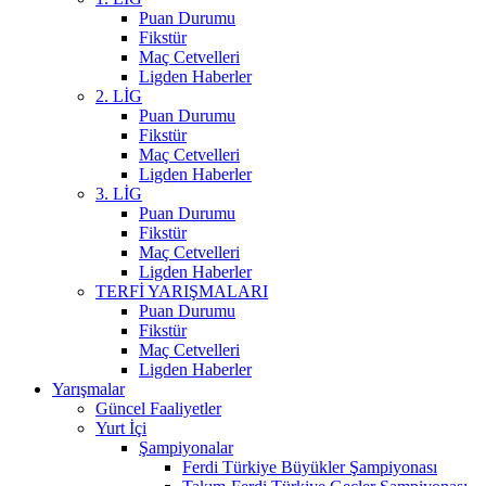
Puan Durumu
Fikstür
Maç Cetvelleri
Ligden Haberler
2. LİG
Puan Durumu
Fikstür
Maç Cetvelleri
Ligden Haberler
3. LİG
Puan Durumu
Fikstür
Maç Cetvelleri
Ligden Haberler
TERFİ YARIŞMALARI
Puan Durumu
Fikstür
Maç Cetvelleri
Ligden Haberler
Yarışmalar
Güncel Faaliyetler
Yurt İçi
Şampiyonalar
Ferdi Türkiye Büyükler Şampiyonası