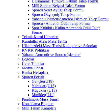
Uluslararası Turnuva Katılım Talep Formu
Milli Sporcu Belgesi Talep Formu
Sporcu Şeref Aylığı Talep Formu
Sporcu Özgeçmiş Talep Formu
Yabancı Oyuncu/Antrenör İşlemleri Talep Formu
Sporcu / Antrenör Ödül Talep Formu
Spor Kulübü / Kulüp Antrenörü Ödül Talep
Formu
Teknik Kurul Haberleri
Kurulullar Arası Masa Tenisi
Ülkemizdeki Masa Tenisi Kulüpleri ve Salonları
KVKK Politikası
Yabancı Antrenör ve Sporcu İşlemleri
Logolar
Ücret Tablosu
Medya Odası
Banka Hesapları
Sporcu Portalı
Gençler(U19)
Yıldızlar (U15)
Küçükler (U13)
Minikler(U11)
Paralimpik Masa Tenisi
Konaklama Bilgileri
Milli Takım Kampları