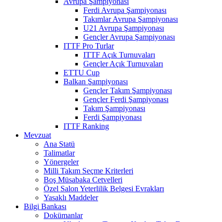
Avrupa Şampiyonası
Ferdi Avrupa Şampiyonası
Takımlar Avrupa Şampiyonası
U21 Avrupa Şampiyonası
Gençler Avrupa Şampiyonası
ITTF Pro Turlar
ITTF Açık Turnuvaları
Gençler Açık Turnuvaları
ETTU Cup
Balkan Şampiyonası
Gençler Takım Şampiyonası
Gençler Ferdi Şampiyonası
Takım Şampiyonası
Ferdi Şampiyonası
ITTF Ranking
Mevzuat
Ana Statü
Talimatlar
Yönergeler
Milli Takım Seçme Kriterleri
Boş Müsabaka Cetvelleri
Özel Salon Yeterlilik Belgesi Evrakları
Yasaklı Maddeler
Bilgi Bankası
Dokümanlar