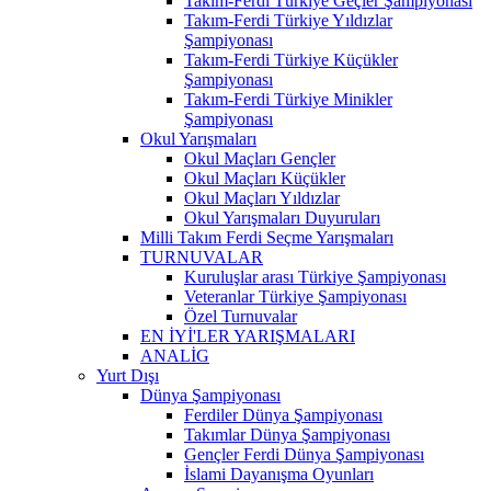
Takım-Ferdi Türkiye Geçler Şampiyonası
Takım-Ferdi Türkiye Yıldızlar
Şampiyonası
Takım-Ferdi Türkiye Küçükler
Şampiyonası
Takım-Ferdi Türkiye Minikler
Şampiyonası
Okul Yarışmaları
Okul Maçları Gençler
Okul Maçları Küçükler
Okul Maçları Yıldızlar
Okul Yarışmaları Duyuruları
Milli Takım Ferdi Seçme Yarışmaları
TURNUVALAR
Kuruluşlar arası Türkiye Şampiyonası
Veteranlar Türkiye Şampiyonası
Özel Turnuvalar
EN İYİ'LER YARIŞMALARI
ANALİG
Yurt Dışı
Dünya Şampiyonası
Ferdiler Dünya Şampiyonası
Takımlar Dünya Şampiyonası
Gençler Ferdi Dünya Şampiyonası
İslami Dayanışma Oyunları