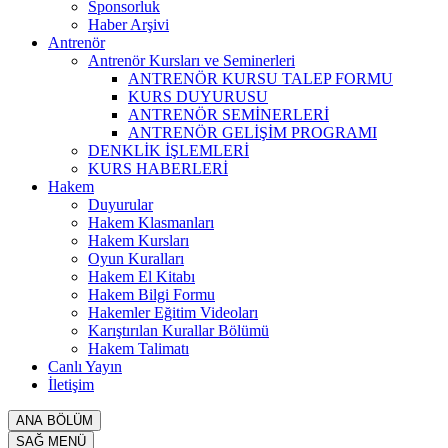
Sponsorluk
Haber Arşivi
Antrenör
Antrenör Kursları ve Seminerleri
ANTRENÖR KURSU TALEP FORMU
KURS DUYURUSU
ANTRENÖR SEMİNERLERİ
ANTRENÖR GELİŞİM PROGRAMI
DENKLİK İŞLEMLERİ
KURS HABERLERİ
Hakem
Duyurular
Hakem Klasmanları
Hakem Kursları
Oyun Kuralları
Hakem El Kitabı
Hakem Bilgi Formu
Hakemler Eğitim Videoları
Karıştırılan Kurallar Bölümü
Hakem Talimatı
Canlı Yayın
İletişim
ANA BÖLÜM
SAĞ MENÜ