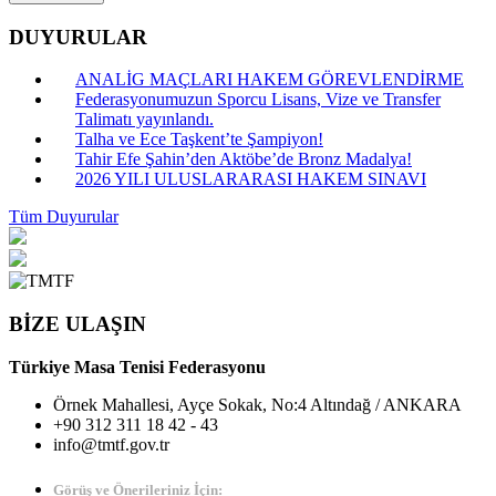
DUYURULAR
ANALİG MAÇLARI HAKEM GÖREVLENDİRME
Federasyonumuzun Sporcu Lisans, Vize ve Transfer
Talimatı yayınlandı.
Talha ve Ece Taşkent’te Şampiyon!
Tahir Efe Şahin’den Aktöbe’de Bronz Madalya!
2026 YILI ULUSLARARASI HAKEM SINAVI
Tüm Duyurular
BİZE ULAŞIN
Türkiye Masa Tenisi Federasyonu
Örnek Mahallesi, Ayçe Sokak, No:4 Altındağ / ANKARA
+90 312 311 18 42 - 43
info@tmtf.gov.tr
Görüş ve Önerileriniz İçin: