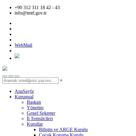
+90 312 311 18 42 - 43
info@tmtf.gov.tr
WebMail
×
AnaSayfa
Kurumsal
Başkan
Yönetim
Genel Sekreter
İl Temsilcileri
Kurullar
Bilişim ve ARGE Kurulu
Çocuk Koruma Kurulu