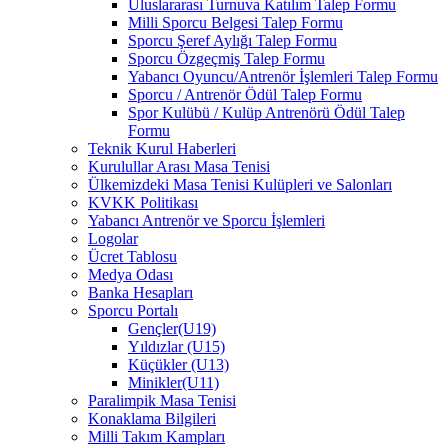
Uluslararası Turnuva Katılım Talep Formu
Milli Sporcu Belgesi Talep Formu
Sporcu Şeref Aylığı Talep Formu
Sporcu Özgeçmiş Talep Formu
Yabancı Oyuncu/Antrenör İşlemleri Talep Formu
Sporcu / Antrenör Ödül Talep Formu
Spor Kulübü / Kulüp Antrenörü Ödül Talep
Formu
Teknik Kurul Haberleri
Kurulullar Arası Masa Tenisi
Ülkemizdeki Masa Tenisi Kulüpleri ve Salonları
KVKK Politikası
Yabancı Antrenör ve Sporcu İşlemleri
Logolar
Ücret Tablosu
Medya Odası
Banka Hesapları
Sporcu Portalı
Gençler(U19)
Yıldızlar (U15)
Küçükler (U13)
Minikler(U11)
Paralimpik Masa Tenisi
Konaklama Bilgileri
Milli Takım Kampları