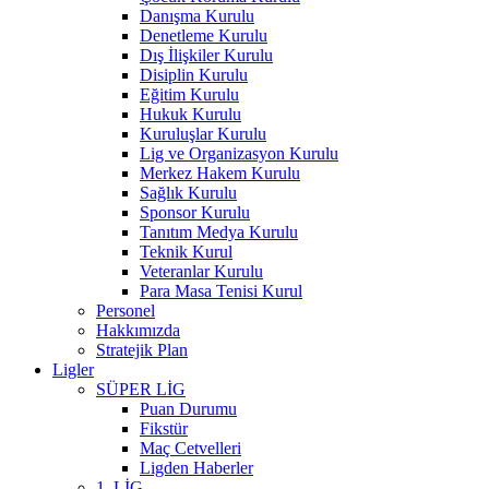
Danışma Kurulu
Denetleme Kurulu
Dış İlişkiler Kurulu
Disiplin Kurulu
Eğitim Kurulu
Hukuk Kurulu
Kuruluşlar Kurulu
Lig ve Organizasyon Kurulu
Merkez Hakem Kurulu
Sağlık Kurulu
Sponsor Kurulu
Tanıtım Medya Kurulu
Teknik Kurul
Veteranlar Kurulu
Para Masa Tenisi Kurul
Personel
Hakkımızda
Stratejik Plan
Ligler
SÜPER LİG
Puan Durumu
Fikstür
Maç Cetvelleri
Ligden Haberler
1. LİG