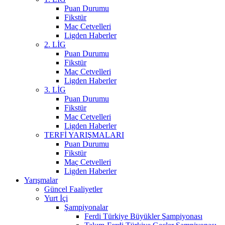
Puan Durumu
Fikstür
Maç Cetvelleri
Ligden Haberler
2. LİG
Puan Durumu
Fikstür
Maç Cetvelleri
Ligden Haberler
3. LİG
Puan Durumu
Fikstür
Maç Cetvelleri
Ligden Haberler
TERFİ YARIŞMALARI
Puan Durumu
Fikstür
Maç Cetvelleri
Ligden Haberler
Yarışmalar
Güncel Faaliyetler
Yurt İçi
Şampiyonalar
Ferdi Türkiye Büyükler Şampiyonası