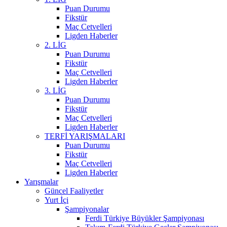
Puan Durumu
Fikstür
Maç Cetvelleri
Ligden Haberler
2. LİG
Puan Durumu
Fikstür
Maç Cetvelleri
Ligden Haberler
3. LİG
Puan Durumu
Fikstür
Maç Cetvelleri
Ligden Haberler
TERFİ YARIŞMALARI
Puan Durumu
Fikstür
Maç Cetvelleri
Ligden Haberler
Yarışmalar
Güncel Faaliyetler
Yurt İçi
Şampiyonalar
Ferdi Türkiye Büyükler Şampiyonası