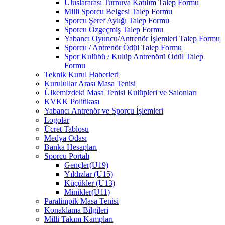
Uluslararası Turnuva Katılım Talep Formu
Milli Sporcu Belgesi Talep Formu
Sporcu Şeref Aylığı Talep Formu
Sporcu Özgeçmiş Talep Formu
Yabancı Oyuncu/Antrenör İşlemleri Talep Formu
Sporcu / Antrenör Ödül Talep Formu
Spor Kulübü / Kulüp Antrenörü Ödül Talep
Formu
Teknik Kurul Haberleri
Kurulullar Arası Masa Tenisi
Ülkemizdeki Masa Tenisi Kulüpleri ve Salonları
KVKK Politikası
Yabancı Antrenör ve Sporcu İşlemleri
Logolar
Ücret Tablosu
Medya Odası
Banka Hesapları
Sporcu Portalı
Gençler(U19)
Yıldızlar (U15)
Küçükler (U13)
Minikler(U11)
Paralimpik Masa Tenisi
Konaklama Bilgileri
Milli Takım Kampları