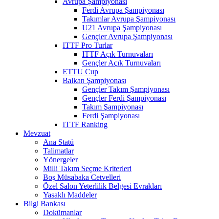
Avrupa Şampiyonası
Ferdi Avrupa Şampiyonası
Takımlar Avrupa Şampiyonası
U21 Avrupa Şampiyonası
Gençler Avrupa Şampiyonası
ITTF Pro Turlar
ITTF Açık Turnuvaları
Gençler Açık Turnuvaları
ETTU Cup
Balkan Şampiyonası
Gençler Takım Şampiyonası
Gençler Ferdi Şampiyonası
Takım Şampiyonası
Ferdi Şampiyonası
ITTF Ranking
Mevzuat
Ana Statü
Talimatlar
Yönergeler
Milli Takım Seçme Kriterleri
Boş Müsabaka Cetvelleri
Özel Salon Yeterlilik Belgesi Evrakları
Yasaklı Maddeler
Bilgi Bankası
Dokümanlar