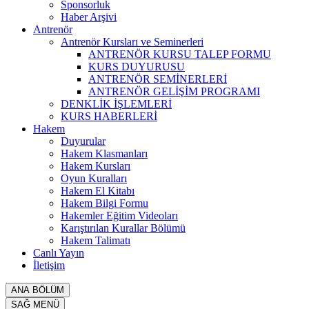
Sponsorluk
Haber Arşivi
Antrenör
Antrenör Kursları ve Seminerleri
ANTRENÖR KURSU TALEP FORMU
KURS DUYURUSU
ANTRENÖR SEMİNERLERİ
ANTRENÖR GELİŞİM PROGRAMI
DENKLİK İŞLEMLERİ
KURS HABERLERİ
Hakem
Duyurular
Hakem Klasmanları
Hakem Kursları
Oyun Kuralları
Hakem El Kitabı
Hakem Bilgi Formu
Hakemler Eğitim Videoları
Karıştırılan Kurallar Bölümü
Hakem Talimatı
Canlı Yayın
İletişim
ANA BÖLÜM
SAĞ MENÜ