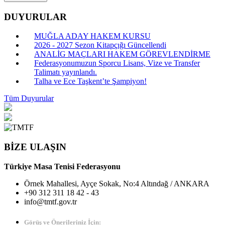
DUYURULAR
MUĞLA ADAY HAKEM KURSU
2026 - 2027 Sezon Kitapçığı Güncellendi
ANALİG MAÇLARI HAKEM GÖREVLENDİRME
Federasyonumuzun Sporcu Lisans, Vize ve Transfer
Talimatı yayınlandı.
Talha ve Ece Taşkent’te Şampiyon!
Tüm Duyurular
BİZE ULAŞIN
Türkiye Masa Tenisi Federasyonu
Örnek Mahallesi, Ayçe Sokak, No:4 Altındağ / ANKARA
+90 312 311 18 42 - 43
info@tmtf.gov.tr
Görüş ve Önerileriniz İçin: