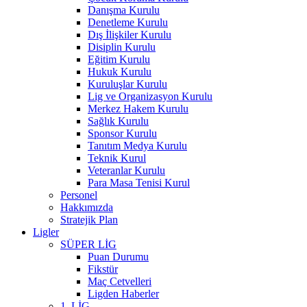
Danışma Kurulu
Denetleme Kurulu
Dış İlişkiler Kurulu
Disiplin Kurulu
Eğitim Kurulu
Hukuk Kurulu
Kuruluşlar Kurulu
Lig ve Organizasyon Kurulu
Merkez Hakem Kurulu
Sağlık Kurulu
Sponsor Kurulu
Tanıtım Medya Kurulu
Teknik Kurul
Veteranlar Kurulu
Para Masa Tenisi Kurul
Personel
Hakkımızda
Stratejik Plan
Ligler
SÜPER LİG
Puan Durumu
Fikstür
Maç Cetvelleri
Ligden Haberler
1. LİG