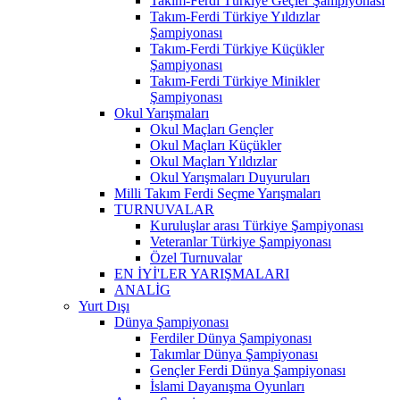
Takım-Ferdi Türkiye Geçler Şampiyonası
Takım-Ferdi Türkiye Yıldızlar
Şampiyonası
Takım-Ferdi Türkiye Küçükler
Şampiyonası
Takım-Ferdi Türkiye Minikler
Şampiyonası
Okul Yarışmaları
Okul Maçları Gençler
Okul Maçları Küçükler
Okul Maçları Yıldızlar
Okul Yarışmaları Duyuruları
Milli Takım Ferdi Seçme Yarışmaları
TURNUVALAR
Kuruluşlar arası Türkiye Şampiyonası
Veteranlar Türkiye Şampiyonası
Özel Turnuvalar
EN İYİ'LER YARIŞMALARI
ANALİG
Yurt Dışı
Dünya Şampiyonası
Ferdiler Dünya Şampiyonası
Takımlar Dünya Şampiyonası
Gençler Ferdi Dünya Şampiyonası
İslami Dayanışma Oyunları