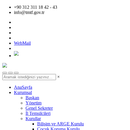
+90 312 311 18 42 - 43
info@tmtf.gov.tr
WebMail
×
AnaSayfa
Kurumsal
Başkan
Yönetim
Genel Sekreter
İl Temsilcileri
Kurullar
Bilişim ve ARGE Kurulu
Çocuk Koruma Kurulu