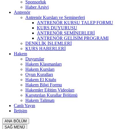
Sponsorluk
Haber Arşivi
Antrenör
Antrenör Kursları ve Seminerleri
ANTRENÖR KURSU TALEP FORMU
KURS DUYURUSU
ANTRENÖR SEMİNERLERİ
ANTRENÖR GELİŞİM PROGRAMI
DENKLİK İŞLEMLERİ
KURS HABERLERİ
Hakem
Duyurular
Hakem Klasmanları
Hakem Kursları
Oyun Kuralları
Hakem El Kitabı
Hakem Bilgi Formu
Hakemler Eğitim Videoları
Karıştırılan Kurallar Bölümü
Hakem Talimatı
Canlı Yayın
İletişim
ANA BÖLÜM
SAĞ MENÜ