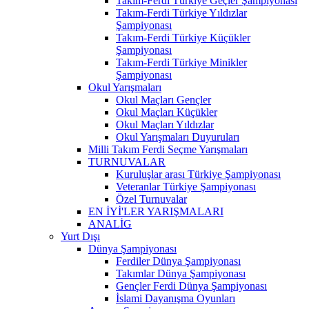
Takım-Ferdi Türkiye Geçler Şampiyonası
Takım-Ferdi Türkiye Yıldızlar
Şampiyonası
Takım-Ferdi Türkiye Küçükler
Şampiyonası
Takım-Ferdi Türkiye Minikler
Şampiyonası
Okul Yarışmaları
Okul Maçları Gençler
Okul Maçları Küçükler
Okul Maçları Yıldızlar
Okul Yarışmaları Duyuruları
Milli Takım Ferdi Seçme Yarışmaları
TURNUVALAR
Kuruluşlar arası Türkiye Şampiyonası
Veteranlar Türkiye Şampiyonası
Özel Turnuvalar
EN İYİ'LER YARIŞMALARI
ANALİG
Yurt Dışı
Dünya Şampiyonası
Ferdiler Dünya Şampiyonası
Takımlar Dünya Şampiyonası
Gençler Ferdi Dünya Şampiyonası
İslami Dayanışma Oyunları