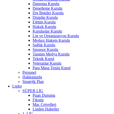
Danışma Kurulu
Denetleme Kurulu
Dış İlişkiler Kurulu
Disiplin Kurulu
Eğitim Kurulu
Hukuk Kurulu
Kuruluşlar Kurulu
Lig ve Organizasyon Kurulu
Merkez Hakem Kurulu
Sağlık Kurulu
Sponsor Kurulu
Tanıtım Medya Kurulu
Teknik Kurul
Veteranlar Kurulu
Para Masa Tenisi Kurul
Personel
Hakkımızda
Stratejik Plan
Ligler
SÜPER LİG
Puan Durumu
Fikstür
Maç Cetvelleri
Ligden Haberler
1. LİG