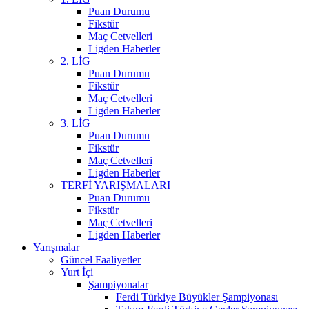
Puan Durumu
Fikstür
Maç Cetvelleri
Ligden Haberler
2. LİG
Puan Durumu
Fikstür
Maç Cetvelleri
Ligden Haberler
3. LİG
Puan Durumu
Fikstür
Maç Cetvelleri
Ligden Haberler
TERFİ YARIŞMALARI
Puan Durumu
Fikstür
Maç Cetvelleri
Ligden Haberler
Yarışmalar
Güncel Faaliyetler
Yurt İçi
Şampiyonalar
Ferdi Türkiye Büyükler Şampiyonası