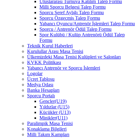
Uluslararası Turnuva Katılım Talep Formu
Milli Sporcu Belgesi Talep Formu
Sporcu Şeref Aylığı Talep Formu
Sporcu Özgeçmiş Talep Formu
Yabancı Oyuncu/Antrenör İşlemleri Talep Formu
Sporcu / Antrenör Ödül Talep Formu
Spor Kulübü / Kulüp Antrenörü Ödül Talep
Formu
Teknik Kurul Haberleri
Kurulullar Arası Masa Tenisi
Ülkemizdeki Masa Tenisi Kulüpleri ve Salonları
KVKK Politikası
Yabancı Antrenör ve Sporcu İşlemleri
Logolar
Ücret Tablosu
Medya Odası
Banka Hesapları
Sporcu Portalı
Gençler(U19)
Yıldızlar (U15)
Küçükler (U13)
Minikler(U11)
Paralimpik Masa Tenisi
Konaklama Bilgileri
Milli Takım Kampları