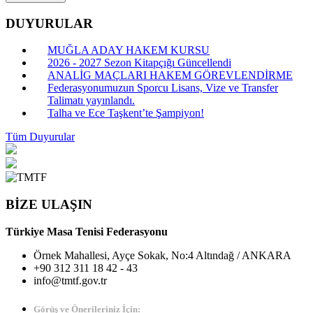
DUYURULAR
MUĞLA ADAY HAKEM KURSU
2026 - 2027 Sezon Kitapçığı Güncellendi
ANALİG MAÇLARI HAKEM GÖREVLENDİRME
Federasyonumuzun Sporcu Lisans, Vize ve Transfer
Talimatı yayınlandı.
Talha ve Ece Taşkent’te Şampiyon!
Tüm Duyurular
BİZE ULAŞIN
Türkiye Masa Tenisi Federasyonu
Örnek Mahallesi, Ayçe Sokak, No:4 Altındağ / ANKARA
+90 312 311 18 42 - 43
info@tmtf.gov.tr
Görüş ve Önerileriniz İçin: