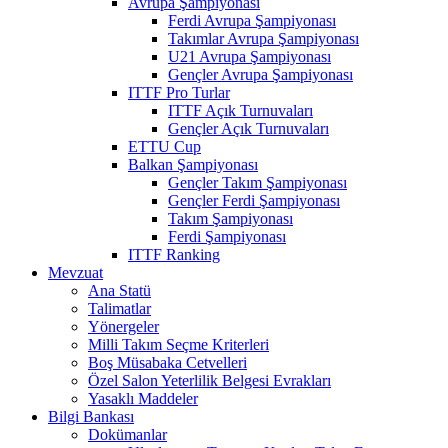
Avrupa Şampiyonası
Ferdi Avrupa Şampiyonası
Takımlar Avrupa Şampiyonası
U21 Avrupa Şampiyonası
Gençler Avrupa Şampiyonası
ITTF Pro Turlar
ITTF Açık Turnuvaları
Gençler Açık Turnuvaları
ETTU Cup
Balkan Şampiyonası
Gençler Takım Şampiyonası
Gençler Ferdi Şampiyonası
Takım Şampiyonası
Ferdi Şampiyonası
ITTF Ranking
Mevzuat
Ana Statü
Talimatlar
Yönergeler
Milli Takım Seçme Kriterleri
Boş Müsabaka Cetvelleri
Özel Salon Yeterlilik Belgesi Evrakları
Yasaklı Maddeler
Bilgi Bankası
Dokümanlar