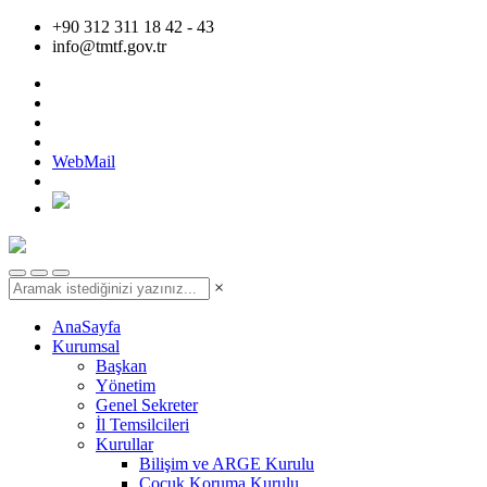
+90 312 311 18 42 - 43
info@tmtf.gov.tr
WebMail
×
AnaSayfa
Kurumsal
Başkan
Yönetim
Genel Sekreter
İl Temsilcileri
Kurullar
Bilişim ve ARGE Kurulu
Çocuk Koruma Kurulu