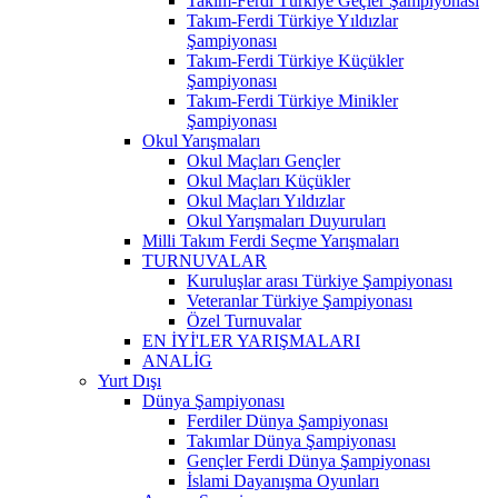
Takım-Ferdi Türkiye Geçler Şampiyonası
Takım-Ferdi Türkiye Yıldızlar
Şampiyonası
Takım-Ferdi Türkiye Küçükler
Şampiyonası
Takım-Ferdi Türkiye Minikler
Şampiyonası
Okul Yarışmaları
Okul Maçları Gençler
Okul Maçları Küçükler
Okul Maçları Yıldızlar
Okul Yarışmaları Duyuruları
Milli Takım Ferdi Seçme Yarışmaları
TURNUVALAR
Kuruluşlar arası Türkiye Şampiyonası
Veteranlar Türkiye Şampiyonası
Özel Turnuvalar
EN İYİ'LER YARIŞMALARI
ANALİG
Yurt Dışı
Dünya Şampiyonası
Ferdiler Dünya Şampiyonası
Takımlar Dünya Şampiyonası
Gençler Ferdi Dünya Şampiyonası
İslami Dayanışma Oyunları