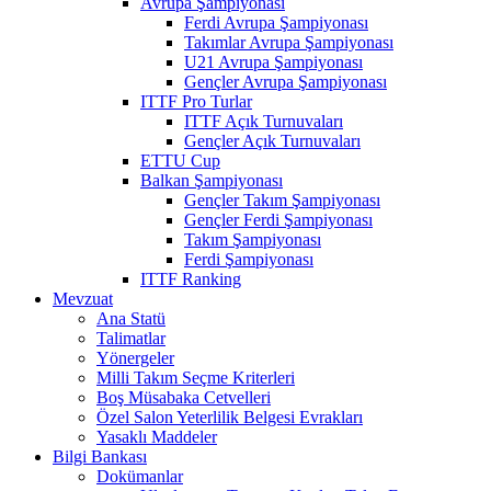
Avrupa Şampiyonası
Ferdi Avrupa Şampiyonası
Takımlar Avrupa Şampiyonası
U21 Avrupa Şampiyonası
Gençler Avrupa Şampiyonası
ITTF Pro Turlar
ITTF Açık Turnuvaları
Gençler Açık Turnuvaları
ETTU Cup
Balkan Şampiyonası
Gençler Takım Şampiyonası
Gençler Ferdi Şampiyonası
Takım Şampiyonası
Ferdi Şampiyonası
ITTF Ranking
Mevzuat
Ana Statü
Talimatlar
Yönergeler
Milli Takım Seçme Kriterleri
Boş Müsabaka Cetvelleri
Özel Salon Yeterlilik Belgesi Evrakları
Yasaklı Maddeler
Bilgi Bankası
Dokümanlar