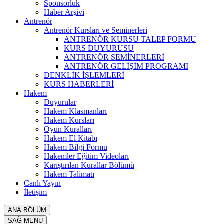
Sponsorluk
Haber Arşivi
Antrenör
Antrenör Kursları ve Seminerleri
ANTRENÖR KURSU TALEP FORMU
KURS DUYURUSU
ANTRENÖR SEMİNERLERİ
ANTRENÖR GELİŞİM PROGRAMI
DENKLİK İŞLEMLERİ
KURS HABERLERİ
Hakem
Duyurular
Hakem Klasmanları
Hakem Kursları
Oyun Kuralları
Hakem El Kitabı
Hakem Bilgi Formu
Hakemler Eğitim Videoları
Karıştırılan Kurallar Bölümü
Hakem Talimatı
Canlı Yayın
İletişim
ANA BÖLÜM
SAĞ MENÜ