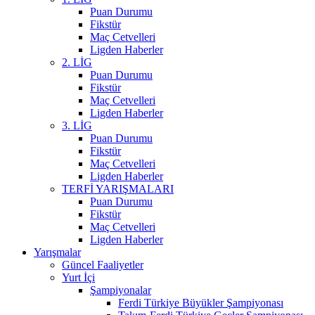
Puan Durumu
Fikstür
Maç Cetvelleri
Ligden Haberler
2. LİG
Puan Durumu
Fikstür
Maç Cetvelleri
Ligden Haberler
3. LİG
Puan Durumu
Fikstür
Maç Cetvelleri
Ligden Haberler
TERFİ YARIŞMALARI
Puan Durumu
Fikstür
Maç Cetvelleri
Ligden Haberler
Yarışmalar
Güncel Faaliyetler
Yurt İçi
Şampiyonalar
Ferdi Türkiye Büyükler Şampiyonası