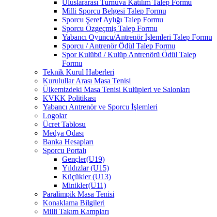
Uluslararası Turnuva Katılım Talep Formu
Milli Sporcu Belgesi Talep Formu
Sporcu Şeref Aylığı Talep Formu
Sporcu Özgeçmiş Talep Formu
Yabancı Oyuncu/Antrenör İşlemleri Talep Formu
Sporcu / Antrenör Ödül Talep Formu
Spor Kulübü / Kulüp Antrenörü Ödül Talep
Formu
Teknik Kurul Haberleri
Kurulullar Arası Masa Tenisi
Ülkemizdeki Masa Tenisi Kulüpleri ve Salonları
KVKK Politikası
Yabancı Antrenör ve Sporcu İşlemleri
Logolar
Ücret Tablosu
Medya Odası
Banka Hesapları
Sporcu Portalı
Gençler(U19)
Yıldızlar (U15)
Küçükler (U13)
Minikler(U11)
Paralimpik Masa Tenisi
Konaklama Bilgileri
Milli Takım Kampları