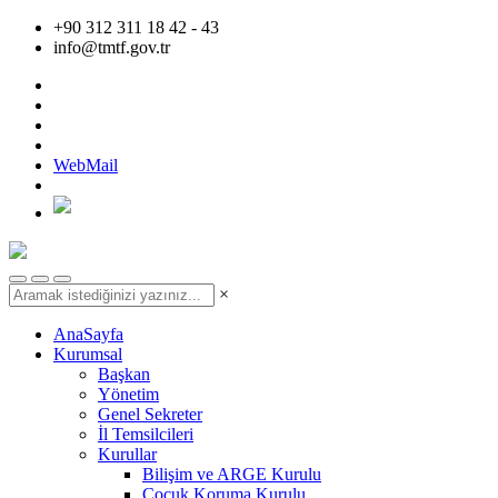
+90 312 311 18 42 - 43
info@tmtf.gov.tr
WebMail
×
AnaSayfa
Kurumsal
Başkan
Yönetim
Genel Sekreter
İl Temsilcileri
Kurullar
Bilişim ve ARGE Kurulu
Çocuk Koruma Kurulu