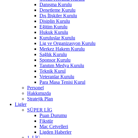
Danışma Kurulu
Denetleme Kurulu
Dış İlişkiler Kurulu
Disiplin Kurulu
Eğitim Kurulu
Hukuk Kurulu
Kuruluşlar Kurulu
Lig ve Organizasyon Kurulu
Merkez Hakem Kurulu
Sağlık Kurulu
Sponsor Kurulu
Tanıtım Medya Kurulu
Teknik Kurul
Veteranlar Kurulu
Para Masa Tenisi Kurul
Personel
Hakkımızda
Stratejik Plan
Ligler
SÜPER LİG
Puan Durumu
Fikstür
Maç Cetvelleri
Ligden Haberler
1. LİG