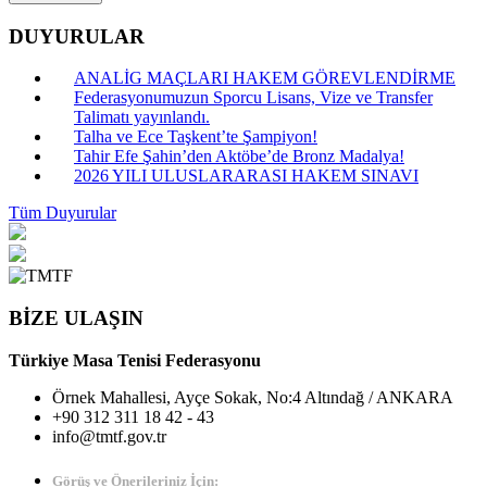
DUYURULAR
ANALİG MAÇLARI HAKEM GÖREVLENDİRME
Federasyonumuzun Sporcu Lisans, Vize ve Transfer
Talimatı yayınlandı.
Talha ve Ece Taşkent’te Şampiyon!
Tahir Efe Şahin’den Aktöbe’de Bronz Madalya!
2026 YILI ULUSLARARASI HAKEM SINAVI
Tüm Duyurular
BİZE ULAŞIN
Türkiye Masa Tenisi Federasyonu
Örnek Mahallesi, Ayçe Sokak, No:4 Altındağ / ANKARA
+90 312 311 18 42 - 43
info@tmtf.gov.tr
Görüş ve Önerileriniz İçin: