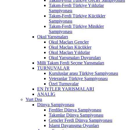
Takım-Ferdi Türkiye Geçler Şampiyonası
Takım-Ferdi Türkiye Yıldızlar
Şampiyonası
Takım-Ferdi Türkiye Küçükler
Şampiyonası
Takım-Ferdi Türkiye Minikler
Şampiyonası
Okul Yarışmaları
Okul Maçları Gençler
Okul Maçları Küçükler
Okul Maçları Yıldızlar
Okul Yarışmaları Duyuruları
Milli Takım Ferdi Seçme Yarışmaları
TURNUVALAR
Kuruluşlar arası Türkiye Şampiyonası
Veteranlar Türkiye Şampiyonası
Özel Turnuvalar
EN İYİ'LER YARIŞMALARI
ANALİG
Yurt Dışı
Dünya Şampiyonası
Ferdiler Dünya Şampiyonası
Takımlar Dünya Şampiyonası
Gençler Ferdi Dünya Şampiyonası
İslami Dayanışma Oyunları