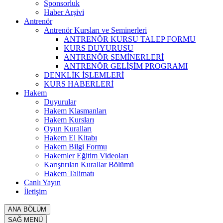
Sponsorluk
Haber Arşivi
Antrenör
Antrenör Kursları ve Seminerleri
ANTRENÖR KURSU TALEP FORMU
KURS DUYURUSU
ANTRENÖR SEMİNERLERİ
ANTRENÖR GELİŞİM PROGRAMI
DENKLİK İŞLEMLERİ
KURS HABERLERİ
Hakem
Duyurular
Hakem Klasmanları
Hakem Kursları
Oyun Kuralları
Hakem El Kitabı
Hakem Bilgi Formu
Hakemler Eğitim Videoları
Karıştırılan Kurallar Bölümü
Hakem Talimatı
Canlı Yayın
İletişim
ANA BÖLÜM
SAĞ MENÜ