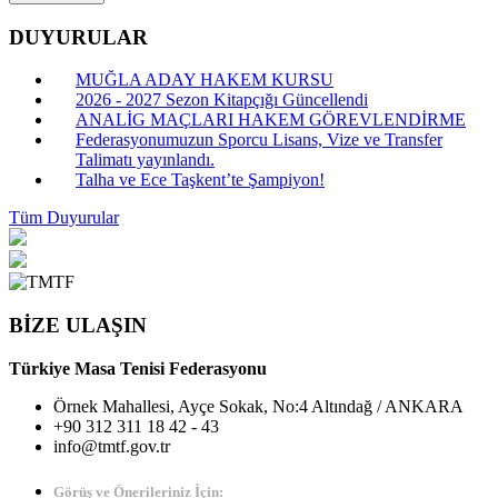
DUYURULAR
MUĞLA ADAY HAKEM KURSU
2026 - 2027 Sezon Kitapçığı Güncellendi
ANALİG MAÇLARI HAKEM GÖREVLENDİRME
Federasyonumuzun Sporcu Lisans, Vize ve Transfer
Talimatı yayınlandı.
Talha ve Ece Taşkent’te Şampiyon!
Tüm Duyurular
BİZE ULAŞIN
Türkiye Masa Tenisi Federasyonu
Örnek Mahallesi, Ayçe Sokak, No:4 Altındağ / ANKARA
+90 312 311 18 42 - 43
info@tmtf.gov.tr
Görüş ve Önerileriniz İçin: