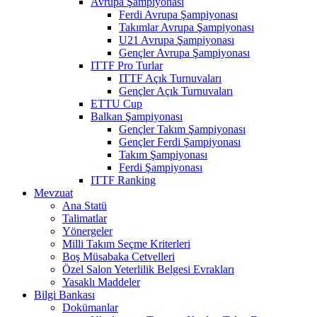
Avrupa Şampiyonası
Ferdi Avrupa Şampiyonası
Takımlar Avrupa Şampiyonası
U21 Avrupa Şampiyonası
Gençler Avrupa Şampiyonası
ITTF Pro Turlar
ITTF Açık Turnuvaları
Gençler Açık Turnuvaları
ETTU Cup
Balkan Şampiyonası
Gençler Takım Şampiyonası
Gençler Ferdi Şampiyonası
Takım Şampiyonası
Ferdi Şampiyonası
ITTF Ranking
Mevzuat
Ana Statü
Talimatlar
Yönergeler
Milli Takım Seçme Kriterleri
Boş Müsabaka Cetvelleri
Özel Salon Yeterlilik Belgesi Evrakları
Yasaklı Maddeler
Bilgi Bankası
Dokümanlar