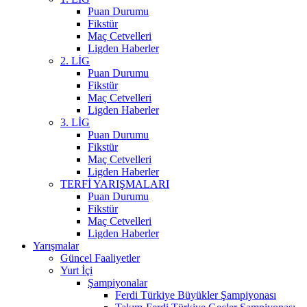
Puan Durumu
Fikstür
Maç Cetvelleri
Ligden Haberler
2. LİG
Puan Durumu
Fikstür
Maç Cetvelleri
Ligden Haberler
3. LİG
Puan Durumu
Fikstür
Maç Cetvelleri
Ligden Haberler
TERFİ YARIŞMALARI
Puan Durumu
Fikstür
Maç Cetvelleri
Ligden Haberler
Yarışmalar
Güncel Faaliyetler
Yurt İçi
Şampiyonalar
Ferdi Türkiye Büyükler Şampiyonası