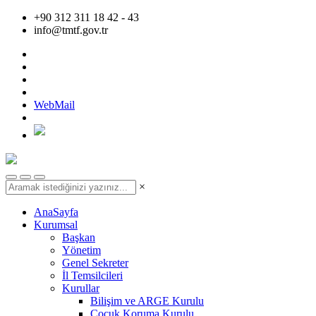
+90 312 311 18 42 - 43
info@tmtf.gov.tr
WebMail
×
AnaSayfa
Kurumsal
Başkan
Yönetim
Genel Sekreter
İl Temsilcileri
Kurullar
Bilişim ve ARGE Kurulu
Çocuk Koruma Kurulu