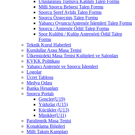
Uluslararası Turnuva Katılım Talep Formu
Milli Sporcu Belgesi Talep Formu
Sporcu Şeref Aylığı Talep Formu
Sporcu Özgeçmiş Talep Formu
Yabancı Oyuncu/Antrenör İşlemleri Talep Formu
Sporcu / Antrenör Ödül Talep Formu
Spor Kulübü / Kulüp Antrenörü Ödül Talep
Formu
Teknik Kurul Haberleri
Kurulullar Arası Masa Tenisi
Ülkemizdeki Masa Tenisi Kulüpleri ve Salonları
KVKK Politikası
Yabancı Antrenör ve Sporcu İşlemleri
Logolar
Ücret Tablosu
Medya Odası
Banka Hesapları
Sporcu Portalı
Gençler(U19)
Yıldızlar (U15)
Küçükler (U13)
Minikler(U11)
Paralimpik Masa Tenisi
Konaklama Bilgileri
Milli Takım Kampları