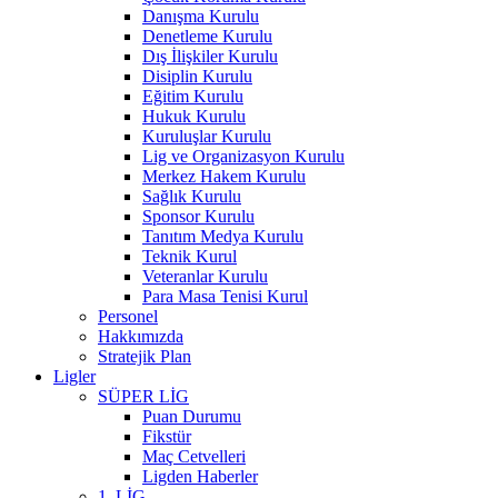
Danışma Kurulu
Denetleme Kurulu
Dış İlişkiler Kurulu
Disiplin Kurulu
Eğitim Kurulu
Hukuk Kurulu
Kuruluşlar Kurulu
Lig ve Organizasyon Kurulu
Merkez Hakem Kurulu
Sağlık Kurulu
Sponsor Kurulu
Tanıtım Medya Kurulu
Teknik Kurul
Veteranlar Kurulu
Para Masa Tenisi Kurul
Personel
Hakkımızda
Stratejik Plan
Ligler
SÜPER LİG
Puan Durumu
Fikstür
Maç Cetvelleri
Ligden Haberler
1. LİG