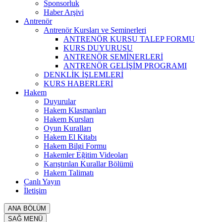
Sponsorluk
Haber Arşivi
Antrenör
Antrenör Kursları ve Seminerleri
ANTRENÖR KURSU TALEP FORMU
KURS DUYURUSU
ANTRENÖR SEMİNERLERİ
ANTRENÖR GELİŞİM PROGRAMI
DENKLİK İŞLEMLERİ
KURS HABERLERİ
Hakem
Duyurular
Hakem Klasmanları
Hakem Kursları
Oyun Kuralları
Hakem El Kitabı
Hakem Bilgi Formu
Hakemler Eğitim Videoları
Karıştırılan Kurallar Bölümü
Hakem Talimatı
Canlı Yayın
İletişim
ANA BÖLÜM
SAĞ MENÜ