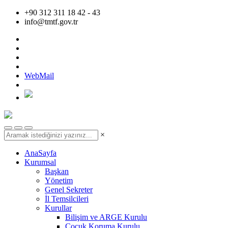
+90 312 311 18 42 - 43
info@tmtf.gov.tr
WebMail
×
AnaSayfa
Kurumsal
Başkan
Yönetim
Genel Sekreter
İl Temsilcileri
Kurullar
Bilişim ve ARGE Kurulu
Çocuk Koruma Kurulu