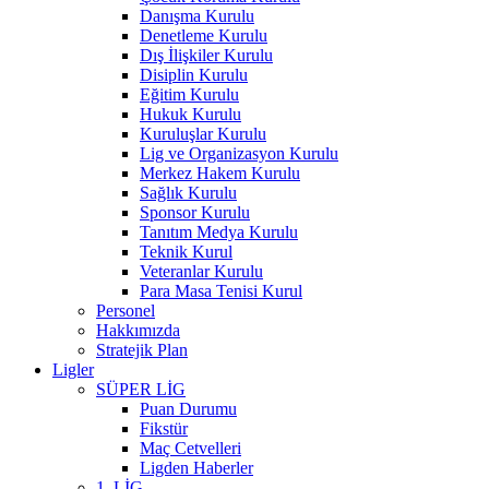
Danışma Kurulu
Denetleme Kurulu
Dış İlişkiler Kurulu
Disiplin Kurulu
Eğitim Kurulu
Hukuk Kurulu
Kuruluşlar Kurulu
Lig ve Organizasyon Kurulu
Merkez Hakem Kurulu
Sağlık Kurulu
Sponsor Kurulu
Tanıtım Medya Kurulu
Teknik Kurul
Veteranlar Kurulu
Para Masa Tenisi Kurul
Personel
Hakkımızda
Stratejik Plan
Ligler
SÜPER LİG
Puan Durumu
Fikstür
Maç Cetvelleri
Ligden Haberler
1. LİG