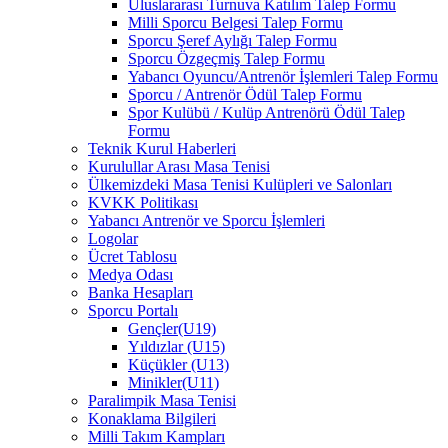
Uluslararası Turnuva Katılım Talep Formu
Milli Sporcu Belgesi Talep Formu
Sporcu Şeref Aylığı Talep Formu
Sporcu Özgeçmiş Talep Formu
Yabancı Oyuncu/Antrenör İşlemleri Talep Formu
Sporcu / Antrenör Ödül Talep Formu
Spor Kulübü / Kulüp Antrenörü Ödül Talep
Formu
Teknik Kurul Haberleri
Kurulullar Arası Masa Tenisi
Ülkemizdeki Masa Tenisi Kulüpleri ve Salonları
KVKK Politikası
Yabancı Antrenör ve Sporcu İşlemleri
Logolar
Ücret Tablosu
Medya Odası
Banka Hesapları
Sporcu Portalı
Gençler(U19)
Yıldızlar (U15)
Küçükler (U13)
Minikler(U11)
Paralimpik Masa Tenisi
Konaklama Bilgileri
Milli Takım Kampları