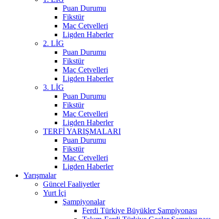
Puan Durumu
Fikstür
Maç Cetvelleri
Ligden Haberler
2. LİG
Puan Durumu
Fikstür
Maç Cetvelleri
Ligden Haberler
3. LİG
Puan Durumu
Fikstür
Maç Cetvelleri
Ligden Haberler
TERFİ YARIŞMALARI
Puan Durumu
Fikstür
Maç Cetvelleri
Ligden Haberler
Yarışmalar
Güncel Faaliyetler
Yurt İçi
Şampiyonalar
Ferdi Türkiye Büyükler Şampiyonası