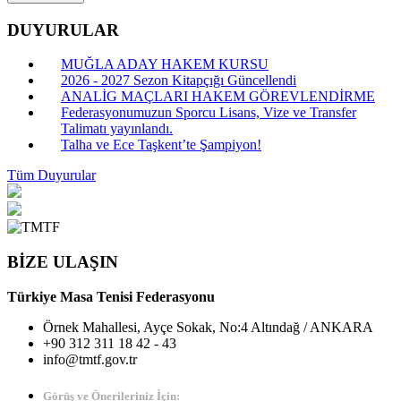
DUYURULAR
MUĞLA ADAY HAKEM KURSU
2026 - 2027 Sezon Kitapçığı Güncellendi
ANALİG MAÇLARI HAKEM GÖREVLENDİRME
Federasyonumuzun Sporcu Lisans, Vize ve Transfer
Talimatı yayınlandı.
Talha ve Ece Taşkent’te Şampiyon!
Tüm Duyurular
BİZE ULAŞIN
Türkiye Masa Tenisi Federasyonu
Örnek Mahallesi, Ayçe Sokak, No:4 Altındağ / ANKARA
+90 312 311 18 42 - 43
info@tmtf.gov.tr
Görüş ve Önerileriniz İçin: