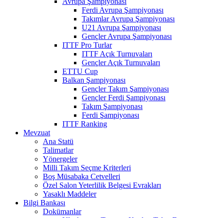
Avrupa Şampiyonası
Ferdi Avrupa Şampiyonası
Takımlar Avrupa Şampiyonası
U21 Avrupa Şampiyonası
Gençler Avrupa Şampiyonası
ITTF Pro Turlar
ITTF Açık Turnuvaları
Gençler Açık Turnuvaları
ETTU Cup
Balkan Şampiyonası
Gençler Takım Şampiyonası
Gençler Ferdi Şampiyonası
Takım Şampiyonası
Ferdi Şampiyonası
ITTF Ranking
Mevzuat
Ana Statü
Talimatlar
Yönergeler
Milli Takım Seçme Kriterleri
Boş Müsabaka Cetvelleri
Özel Salon Yeterlilik Belgesi Evrakları
Yasaklı Maddeler
Bilgi Bankası
Dokümanlar