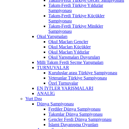
Takım-Ferdi Türkiye Geçler Şampiyonası
Takım-Ferdi Türkiye Yıldızlar
Şampiyonası
Takım-Ferdi Türkiye Küçükler
Şampiyonası
Takım-Ferdi Türkiye Minikler
Şampiyonası
Okul Yarışmaları
Okul Maçları Gençler
Okul Maçları Küçükler
Okul Maçları Yıldızlar
Okul Yarışmaları Duyuruları
Milli Takım Ferdi Seçme Yarışmaları
TURNUVALAR
Kuruluşlar arası Türkiye Şampiyonası
Veteranlar Türkiye Şampiyonası
Özel Turnuvalar
EN İYİ'LER YARIŞMALARI
ANALİG
Yurt Dışı
Dünya Şampiyonası
Ferdiler Dünya Şampiyonası
Takımlar Dünya Şampiyonası
Gençler Ferdi Dünya Şampiyonası
İslami Dayanışma Oyunları