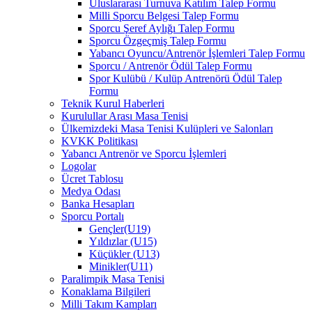
Uluslararası Turnuva Katılım Talep Formu
Milli Sporcu Belgesi Talep Formu
Sporcu Şeref Aylığı Talep Formu
Sporcu Özgeçmiş Talep Formu
Yabancı Oyuncu/Antrenör İşlemleri Talep Formu
Sporcu / Antrenör Ödül Talep Formu
Spor Kulübü / Kulüp Antrenörü Ödül Talep
Formu
Teknik Kurul Haberleri
Kurulullar Arası Masa Tenisi
Ülkemizdeki Masa Tenisi Kulüpleri ve Salonları
KVKK Politikası
Yabancı Antrenör ve Sporcu İşlemleri
Logolar
Ücret Tablosu
Medya Odası
Banka Hesapları
Sporcu Portalı
Gençler(U19)
Yıldızlar (U15)
Küçükler (U13)
Minikler(U11)
Paralimpik Masa Tenisi
Konaklama Bilgileri
Milli Takım Kampları