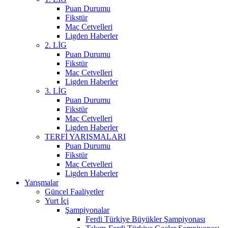
Puan Durumu
Fikstür
Maç Cetvelleri
Ligden Haberler
2. LİG
Puan Durumu
Fikstür
Maç Cetvelleri
Ligden Haberler
3. LİG
Puan Durumu
Fikstür
Maç Cetvelleri
Ligden Haberler
TERFİ YARIŞMALARI
Puan Durumu
Fikstür
Maç Cetvelleri
Ligden Haberler
Yarışmalar
Güncel Faaliyetler
Yurt İçi
Şampiyonalar
Ferdi Türkiye Büyükler Şampiyonası