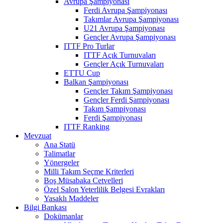
Avrupa Şampiyonası
Ferdi Avrupa Şampiyonası
Takımlar Avrupa Şampiyonası
U21 Avrupa Şampiyonası
Gençler Avrupa Şampiyonası
ITTF Pro Turlar
ITTF Açık Turnuvaları
Gençler Açık Turnuvaları
ETTU Cup
Balkan Şampiyonası
Gençler Takım Şampiyonası
Gençler Ferdi Şampiyonası
Takım Şampiyonası
Ferdi Şampiyonası
ITTF Ranking
Mevzuat
Ana Statü
Talimatlar
Yönergeler
Milli Takım Seçme Kriterleri
Boş Müsabaka Cetvelleri
Özel Salon Yeterlilik Belgesi Evrakları
Yasaklı Maddeler
Bilgi Bankası
Dokümanlar