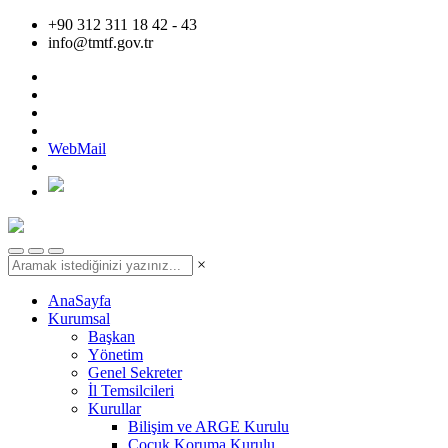
+90 312 311 18 42 - 43
info@tmtf.gov.tr
WebMail
×
AnaSayfa
Kurumsal
Başkan
Yönetim
Genel Sekreter
İl Temsilcileri
Kurullar
Bilişim ve ARGE Kurulu
Çocuk Koruma Kurulu