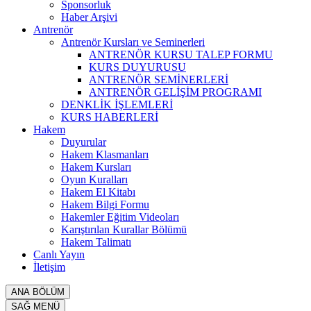
Sponsorluk
Haber Arşivi
Antrenör
Antrenör Kursları ve Seminerleri
ANTRENÖR KURSU TALEP FORMU
KURS DUYURUSU
ANTRENÖR SEMİNERLERİ
ANTRENÖR GELİŞİM PROGRAMI
DENKLİK İŞLEMLERİ
KURS HABERLERİ
Hakem
Duyurular
Hakem Klasmanları
Hakem Kursları
Oyun Kuralları
Hakem El Kitabı
Hakem Bilgi Formu
Hakemler Eğitim Videoları
Karıştırılan Kurallar Bölümü
Hakem Talimatı
Canlı Yayın
İletişim
ANA BÖLÜM
SAĞ MENÜ