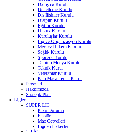
Danışma Kurulu
Denetleme Kurulu
Dış İlişkiler Kurulu
Disiplin Kurulu
Eğitim Kurulu
Hukuk Kurulu
Kuruluşlar Kurulu
Lig ve Organizasyon Kurulu
Merkez Hakem Kurulu
Sağlık Kurulu
Sponsor Kurulu
Tanıtım Medya Kurulu
Teknik Kurul
Veteranlar Kurulu
Para Masa Tenisi Kurul
Personel
Hakkımızda
Stratejik Plan
Ligler
SÜPER LİG
Puan Durumu
Fikstür
Maç Cetvelleri
Ligden Haberler
1. LİG