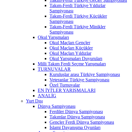
Takım-Ferdi Türkiye Geçler Şampiyonası
Takım-Ferdi Türkiye Yıldızlar
Şampiyonası
Takım-Ferdi Türkiye Küçükler
Şampiyonası
Takım-Ferdi Türkiye Minikler
Şampiyonası
Okul Yarışmaları
Okul Maçları Gençler
Okul Maçları Küçükler
Okul Maçları Yıldızlar
Okul Yarışmaları Duyuruları
Milli Takım Ferdi Seçme Yarışmaları
TURNUVALAR
Kuruluşlar arası Türkiye Şampiyonası
Veteranlar Türkiye Şampiyonası
Özel Turnuvalar
EN İYİ'LER YARIŞMALARI
ANALİG
Yurt Dışı
Dünya Şampiyonası
Ferdiler Dünya Şampiyonası
Takımlar Dünya Şampiyonası
Gençler Ferdi Dünya Şampiyonası
İslami Dayanışma Oyunları