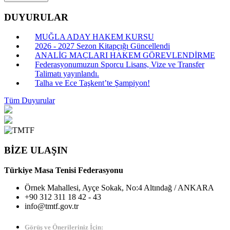
DUYURULAR
MUĞLA ADAY HAKEM KURSU
2026 - 2027 Sezon Kitapçığı Güncellendi
ANALİG MAÇLARI HAKEM GÖREVLENDİRME
Federasyonumuzun Sporcu Lisans, Vize ve Transfer
Talimatı yayınlandı.
Talha ve Ece Taşkent’te Şampiyon!
Tüm Duyurular
BİZE ULAŞIN
Türkiye Masa Tenisi Federasyonu
Örnek Mahallesi, Ayçe Sokak, No:4 Altındağ / ANKARA
+90 312 311 18 42 - 43
info@tmtf.gov.tr
Görüş ve Önerileriniz İçin: