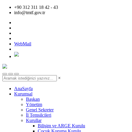
+90 312 311 18 42 - 43
info@tmtf.gov.tr
WebMail
×
AnaSayfa
Kurumsal
Başkan
Yönetim
Genel Sekreter
İl Temsilcileri
Kurullar
Bilişim ve ARGE Kurulu
Çocuk Koruma Kurulu