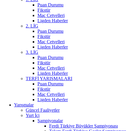
Puan Durumu
Fikstür
Maç Cetvelleri
Ligden Haberler
2. LİG
Puan Durumu
Fikstür
Maç Cetvelleri
Ligden Haberler
3. LİG
Puan Durumu
Fikstür
Maç Cetvelleri
Ligden Haberler
TERFİ YARIŞMALARI
Puan Durumu
Fikstür
Maç Cetvelleri
Ligden Haberler
Yarışmalar
Güncel Faaliyetler
Yurt İçi
Şampiyonalar
Ferdi Türkiye Büyükler Şampiyonası