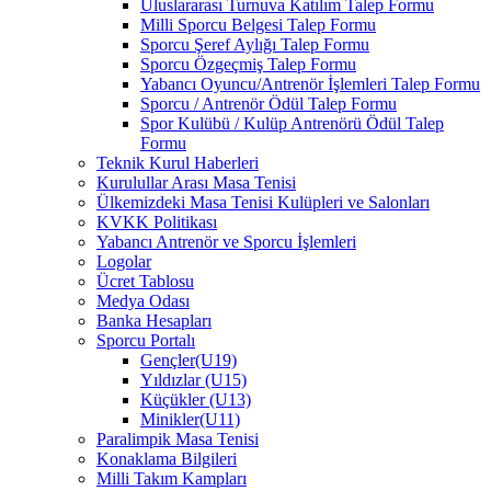
Uluslararası Turnuva Katılım Talep Formu
Milli Sporcu Belgesi Talep Formu
Sporcu Şeref Aylığı Talep Formu
Sporcu Özgeçmiş Talep Formu
Yabancı Oyuncu/Antrenör İşlemleri Talep Formu
Sporcu / Antrenör Ödül Talep Formu
Spor Kulübü / Kulüp Antrenörü Ödül Talep
Formu
Teknik Kurul Haberleri
Kurulullar Arası Masa Tenisi
Ülkemizdeki Masa Tenisi Kulüpleri ve Salonları
KVKK Politikası
Yabancı Antrenör ve Sporcu İşlemleri
Logolar
Ücret Tablosu
Medya Odası
Banka Hesapları
Sporcu Portalı
Gençler(U19)
Yıldızlar (U15)
Küçükler (U13)
Minikler(U11)
Paralimpik Masa Tenisi
Konaklama Bilgileri
Milli Takım Kampları