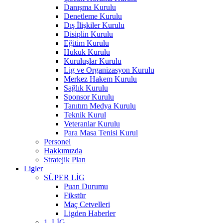
Danışma Kurulu
Denetleme Kurulu
Dış İlişkiler Kurulu
Disiplin Kurulu
Eğitim Kurulu
Hukuk Kurulu
Kuruluşlar Kurulu
Lig ve Organizasyon Kurulu
Merkez Hakem Kurulu
Sağlık Kurulu
Sponsor Kurulu
Tanıtım Medya Kurulu
Teknik Kurul
Veteranlar Kurulu
Para Masa Tenisi Kurul
Personel
Hakkımızda
Stratejik Plan
Ligler
SÜPER LİG
Puan Durumu
Fikstür
Maç Cetvelleri
Ligden Haberler
1. LİG