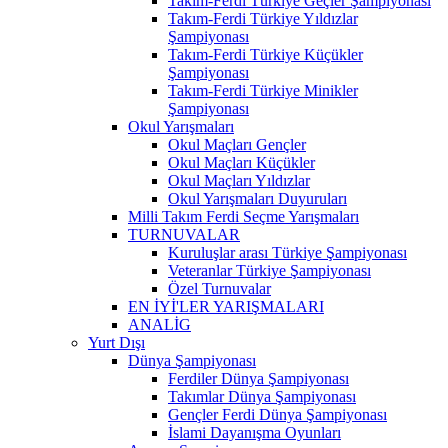
Takım-Ferdi Türkiye Geçler Şampiyonası
Takım-Ferdi Türkiye Yıldızlar
Şampiyonası
Takım-Ferdi Türkiye Küçükler
Şampiyonası
Takım-Ferdi Türkiye Minikler
Şampiyonası
Okul Yarışmaları
Okul Maçları Gençler
Okul Maçları Küçükler
Okul Maçları Yıldızlar
Okul Yarışmaları Duyuruları
Milli Takım Ferdi Seçme Yarışmaları
TURNUVALAR
Kuruluşlar arası Türkiye Şampiyonası
Veteranlar Türkiye Şampiyonası
Özel Turnuvalar
EN İYİ'LER YARIŞMALARI
ANALİG
Yurt Dışı
Dünya Şampiyonası
Ferdiler Dünya Şampiyonası
Takımlar Dünya Şampiyonası
Gençler Ferdi Dünya Şampiyonası
İslami Dayanışma Oyunları