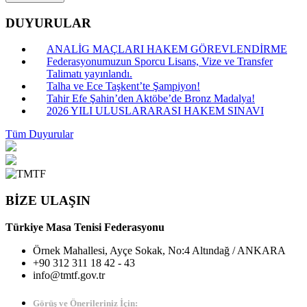
DUYURULAR
ANALİG MAÇLARI HAKEM GÖREVLENDİRME
Federasyonumuzun Sporcu Lisans, Vize ve Transfer
Talimatı yayınlandı.
Talha ve Ece Taşkent’te Şampiyon!
Tahir Efe Şahin’den Aktöbe’de Bronz Madalya!
2026 YILI ULUSLARARASI HAKEM SINAVI
Tüm Duyurular
BİZE ULAŞIN
Türkiye Masa Tenisi Federasyonu
Örnek Mahallesi, Ayçe Sokak, No:4 Altındağ / ANKARA
+90 312 311 18 42 - 43
info@tmtf.gov.tr
Görüş ve Önerileriniz İçin: