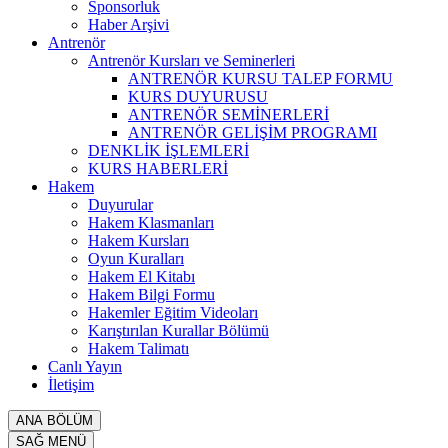
Sponsorluk
Haber Arşivi
Antrenör
Antrenör Kursları ve Seminerleri
ANTRENÖR KURSU TALEP FORMU
KURS DUYURUSU
ANTRENÖR SEMİNERLERİ
ANTRENÖR GELİŞİM PROGRAMI
DENKLİK İŞLEMLERİ
KURS HABERLERİ
Hakem
Duyurular
Hakem Klasmanları
Hakem Kursları
Oyun Kuralları
Hakem El Kitabı
Hakem Bilgi Formu
Hakemler Eğitim Videoları
Karıştırılan Kurallar Bölümü
Hakem Talimatı
Canlı Yayın
İletişim
ANA BÖLÜM
SAĞ MENÜ