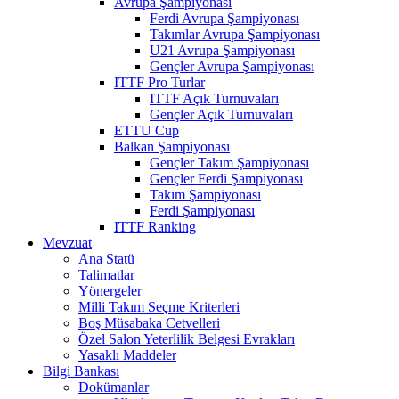
Avrupa Şampiyonası
Ferdi Avrupa Şampiyonası
Takımlar Avrupa Şampiyonası
U21 Avrupa Şampiyonası
Gençler Avrupa Şampiyonası
ITTF Pro Turlar
ITTF Açık Turnuvaları
Gençler Açık Turnuvaları
ETTU Cup
Balkan Şampiyonası
Gençler Takım Şampiyonası
Gençler Ferdi Şampiyonası
Takım Şampiyonası
Ferdi Şampiyonası
ITTF Ranking
Mevzuat
Ana Statü
Talimatlar
Yönergeler
Milli Takım Seçme Kriterleri
Boş Müsabaka Cetvelleri
Özel Salon Yeterlilik Belgesi Evrakları
Yasaklı Maddeler
Bilgi Bankası
Dokümanlar