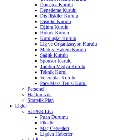
Danışma Kurulu
Denetleme Kurulu
Dış İlişkiler Kurulu
Disiplin Kurulu
Eğitim Kurulu
Hukuk Kurulu
Kuruluşlar Kurulu
Lig ve Organizasyon Kurulu
Merkez Hakem Kurulu
Sağlık Kurulu
Sponsor Kurulu
Tanıtım Medya Kurulu
Teknik Kurul
Veteranlar Kurulu
Para Masa Tenisi Kurul
Personel
Hakkımızda
Stratejik Plan
Ligler
SÜPER LİG
Puan Durumu
Fikstür
Maç Cetvelleri
Ligden Haberler
1. LİG