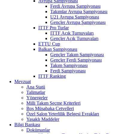
Avrupa Şampiyonası
Ferdi Avrupa Şampiyonası
Takımlar Avrupa Şampiyonası
U21 Avrupa Şampiyonası
Gençler Avrupa Şampiyonası
ITTF Pro Turlar
ITTF Açık Turnuvaları
Gençler Açık Turnuvaları
ETTU Cup
Balkan Şampiyonası
Gençler Takım Şampiyonası
Gençler Ferdi Şampiyonası
Takım Şampiyonası
Ferdi Şampiyonası
ITTF Ranking
Mevzuat
Ana Statü
Talimatlar
Yönergeler
Milli Takım Seçme Kriterleri
Boş Müsabaka Cetvelleri
Özel Salon Yeterlilik Belgesi Evrakları
Yasaklı Maddeler
Bilgi Bankası
Dokümanlar