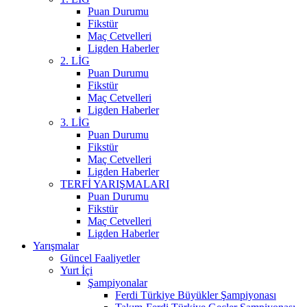
Puan Durumu
Fikstür
Maç Cetvelleri
Ligden Haberler
2. LİG
Puan Durumu
Fikstür
Maç Cetvelleri
Ligden Haberler
3. LİG
Puan Durumu
Fikstür
Maç Cetvelleri
Ligden Haberler
TERFİ YARIŞMALARI
Puan Durumu
Fikstür
Maç Cetvelleri
Ligden Haberler
Yarışmalar
Güncel Faaliyetler
Yurt İçi
Şampiyonalar
Ferdi Türkiye Büyükler Şampiyonası