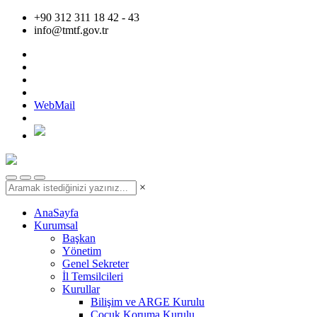
+90 312 311 18 42 - 43
info@tmtf.gov.tr
WebMail
×
AnaSayfa
Kurumsal
Başkan
Yönetim
Genel Sekreter
İl Temsilcileri
Kurullar
Bilişim ve ARGE Kurulu
Çocuk Koruma Kurulu