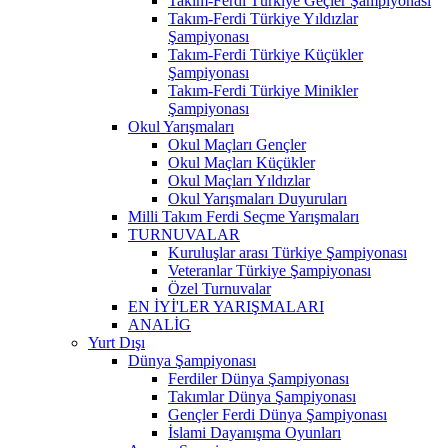
Takım-Ferdi Türkiye Geçler Şampiyonası
Takım-Ferdi Türkiye Yıldızlar
Şampiyonası
Takım-Ferdi Türkiye Küçükler
Şampiyonası
Takım-Ferdi Türkiye Minikler
Şampiyonası
Okul Yarışmaları
Okul Maçları Gençler
Okul Maçları Küçükler
Okul Maçları Yıldızlar
Okul Yarışmaları Duyuruları
Milli Takım Ferdi Seçme Yarışmaları
TURNUVALAR
Kuruluşlar arası Türkiye Şampiyonası
Veteranlar Türkiye Şampiyonası
Özel Turnuvalar
EN İYİ'LER YARIŞMALARI
ANALİG
Yurt Dışı
Dünya Şampiyonası
Ferdiler Dünya Şampiyonası
Takımlar Dünya Şampiyonası
Gençler Ferdi Dünya Şampiyonası
İslami Dayanışma Oyunları