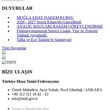
DUYURULAR
MUĞLA ADAY HAKEM KURSU
2026 - 2027 Sezon Kitapçığı Güncellendi
ANALİG MAÇLARI HAKEM GÖREVLENDİRME
Federasyonumuzun Sporcu Lisans, Vize ve Transfer
Talimatı yayınlandı.
Talha ve Ece Taşkent’te Şampiyon!
Tüm Duyurular
BİZE ULAŞIN
Türkiye Masa Tenisi Federasyonu
Örnek Mahallesi, Ayçe Sokak, No:4 Altındağ / ANKARA
+90 312 311 18 42 - 43
info@tmtf.gov.tr
Görüş ve Önerileriniz İçin: