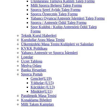
Uluslararası Turnuva Katılım Talep Formu
Milli Sporcu Belgesi Talep Formu
Sporcu Şeref Aylığı Talep Formu
Sporcu Özgeçmiş Talep Formu
Yabancı Oyuncu/Antrenör İşlemleri Talep Formu
Sporcu / Antrenör Ödül Talep Formu
Spor Kulübü / Kulüp Antrenörü Ödül Talep
Formu
Teknik Kurul Haberleri
Kurulullar Arası Masa Tenisi
Ülkemizdeki Masa Tenisi Kulüpleri ve Salonları
KVKK Politikası
Yabancı Antrenör ve Sporcu İşlemleri
Logolar
Ücret Tablosu
Medya Odası
Banka Hesapları
Sporcu Portalı
Gençler(U19)
Yıldızlar (U15)
Küçükler (U13)
Minikler(U11)
Paralimpik Masa Tenisi
Konaklama Bilgileri
Milli Takım Kampları