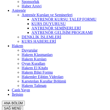
Sponsorluk
Haber Arşivi
Antrenör
Antrenör Kursları ve Seminerleri
ANTRENÖR KURSU TALEP FORMU
KURS DUYURUSU
ANTRENÖR SEMİNERLERİ
ANTRENÖR GELİŞİM PROGRAMI
DENKLİK İŞLEMLERİ
KURS HABERLERİ
Hakem
Duyurular
Hakem Klasmanları
Hakem Kursları
Oyun Kuralları
Hakem El Kitabı
Hakem Bilgi Formu
Hakemler Eğitim Videoları
Karıştırılan Kurallar Bölümü
Hakem Talimatı
Canlı Yayın
İletişim
ANA BÖLÜM
SAĞ MENÜ