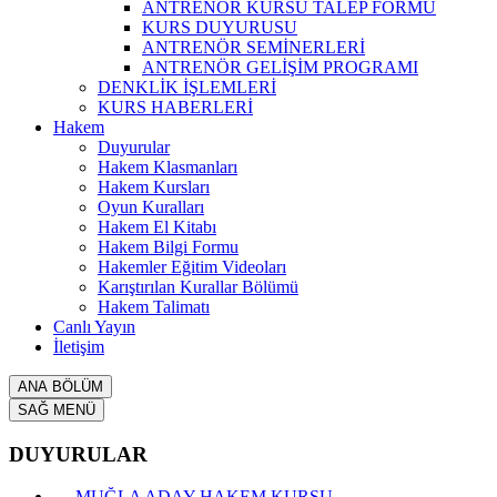
ANTRENÖR KURSU TALEP FORMU
KURS DUYURUSU
ANTRENÖR SEMİNERLERİ
ANTRENÖR GELİŞİM PROGRAMI
DENKLİK İŞLEMLERİ
KURS HABERLERİ
Hakem
Duyurular
Hakem Klasmanları
Hakem Kursları
Oyun Kuralları
Hakem El Kitabı
Hakem Bilgi Formu
Hakemler Eğitim Videoları
Karıştırılan Kurallar Bölümü
Hakem Talimatı
Canlı Yayın
İletişim
ANA BÖLÜM
SAĞ MENÜ
DUYURULAR
MUĞLA ADAY HAKEM KURSU