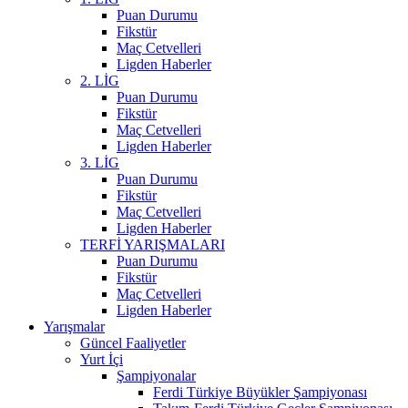
Puan Durumu
Fikstür
Maç Cetvelleri
Ligden Haberler
2. LİG
Puan Durumu
Fikstür
Maç Cetvelleri
Ligden Haberler
3. LİG
Puan Durumu
Fikstür
Maç Cetvelleri
Ligden Haberler
TERFİ YARIŞMALARI
Puan Durumu
Fikstür
Maç Cetvelleri
Ligden Haberler
Yarışmalar
Güncel Faaliyetler
Yurt İçi
Şampiyonalar
Ferdi Türkiye Büyükler Şampiyonası