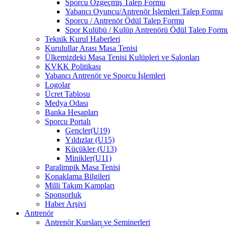
Sporcu Özgeçmiş Talep Formu
Yabancı Oyuncu/Antrenör İşlemleri Talep Formu
Sporcu / Antrenör Ödül Talep Formu
Spor Kulübü / Kulüp Antrenörü Ödül Talep Form
Teknik Kurul Haberleri
Kurulullar Arası Masa Tenisi
Ülkemizdeki Masa Tenisi Kulüpleri ve Salonları
KVKK Politikası
Yabancı Antrenör ve Sporcu İşlemleri
Logolar
Ücret Tablosu
Medya Odası
Banka Hesapları
Sporcu Portalı
Gençler(U19)
Yıldızlar (U15)
Küçükler (U13)
Minikler(U11)
Paralimpik Masa Tenisi
Konaklama Bilgileri
Milli Takım Kampları
Sponsorluk
Haber Arşivi
Antrenör
Antrenör Kursları ve Seminerleri