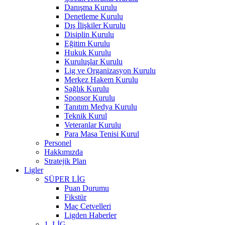
Danışma Kurulu
Denetleme Kurulu
Dış İlişkiler Kurulu
Disiplin Kurulu
Eğitim Kurulu
Hukuk Kurulu
Kuruluşlar Kurulu
Lig ve Organizasyon Kurulu
Merkez Hakem Kurulu
Sağlık Kurulu
Sponsor Kurulu
Tanıtım Medya Kurulu
Teknik Kurul
Veteranlar Kurulu
Para Masa Tenisi Kurul
Personel
Hakkımızda
Stratejik Plan
Ligler
SÜPER LİG
Puan Durumu
Fikstür
Maç Cetvelleri
Ligden Haberler
1. LİG