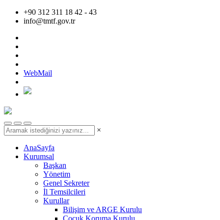
+90 312 311 18 42 - 43
info@tmtf.gov.tr
WebMail
×
AnaSayfa
Kurumsal
Başkan
Yönetim
Genel Sekreter
İl Temsilcileri
Kurullar
Bilişim ve ARGE Kurulu
Çocuk Koruma Kurulu