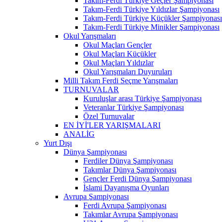
Takım-Ferdi Türkiye Geçler Şampiyonası
Takım-Ferdi Türkiye Yıldızlar Şampiyonası
Takım-Ferdi Türkiye Küçükler Şampiyonası
Takım-Ferdi Türkiye Minikler Şampiyonası
Okul Yarışmaları
Okul Maçları Gençler
Okul Maçları Küçükler
Okul Maçları Yıldızlar
Okul Yarışmaları Duyuruları
Milli Takım Ferdi Seçme Yarışmaları
TURNUVALAR
Kuruluşlar arası Türkiye Şampiyonası
Veteranlar Türkiye Şampiyonası
Özel Turnuvalar
EN İYİ'LER YARIŞMALARI
ANALİG
Yurt Dışı
Dünya Şampiyonası
Ferdiler Dünya Şampiyonası
Takımlar Dünya Şampiyonası
Gençler Ferdi Dünya Şampiyonası
İslami Dayanışma Oyunları
Avrupa Şampiyonası
Ferdi Avrupa Şampiyonası
Takımlar Avrupa Şampiyonası