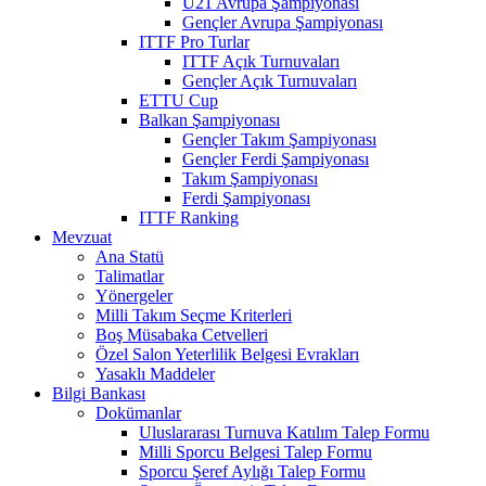
U21 Avrupa Şampiyonası
Gençler Avrupa Şampiyonası
ITTF Pro Turlar
ITTF Açık Turnuvaları
Gençler Açık Turnuvaları
ETTU Cup
Balkan Şampiyonası
Gençler Takım Şampiyonası
Gençler Ferdi Şampiyonası
Takım Şampiyonası
Ferdi Şampiyonası
ITTF Ranking
Mevzuat
Ana Statü
Talimatlar
Yönergeler
Milli Takım Seçme Kriterleri
Boş Müsabaka Cetvelleri
Özel Salon Yeterlilik Belgesi Evrakları
Yasaklı Maddeler
Bilgi Bankası
Dokümanlar
Uluslararası Turnuva Katılım Talep Formu
Milli Sporcu Belgesi Talep Formu
Sporcu Şeref Aylığı Talep Formu