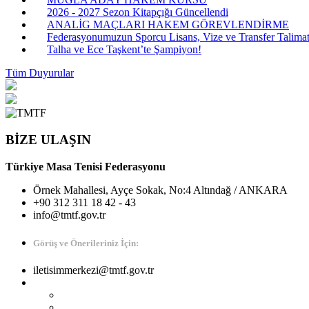
2026 - 2027 Sezon Kitapçığı Güncellendi
ANALİG MAÇLARI HAKEM GÖREVLENDİRME
Federasyonumuzun Sporcu Lisans, Vize ve Transfer Talimatı
Talha ve Ece Taşkent’te Şampiyon!
Tüm Duyurular
BİZE ULAŞIN
Türkiye Masa Tenisi Federasyonu
Örnek Mahallesi, Ayçe Sokak, No:4 Altındağ / ANKARA
+90 312 311 18 42 - 43
info@tmtf.gov.tr
Görüş ve Önerileriniz İçin:
iletisimmerkezi@tmtf.gov.tr