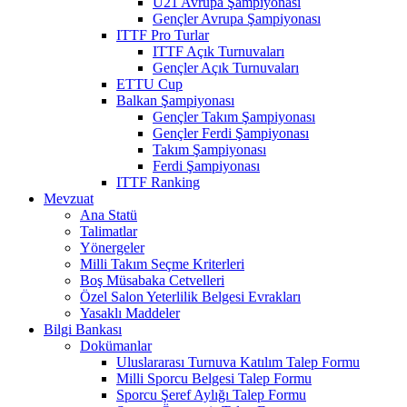
U21 Avrupa Şampiyonası
Gençler Avrupa Şampiyonası
ITTF Pro Turlar
ITTF Açık Turnuvaları
Gençler Açık Turnuvaları
ETTU Cup
Balkan Şampiyonası
Gençler Takım Şampiyonası
Gençler Ferdi Şampiyonası
Takım Şampiyonası
Ferdi Şampiyonası
ITTF Ranking
Mevzuat
Ana Statü
Talimatlar
Yönergeler
Milli Takım Seçme Kriterleri
Boş Müsabaka Cetvelleri
Özel Salon Yeterlilik Belgesi Evrakları
Yasaklı Maddeler
Bilgi Bankası
Dokümanlar
Uluslararası Turnuva Katılım Talep Formu
Milli Sporcu Belgesi Talep Formu
Sporcu Şeref Aylığı Talep Formu