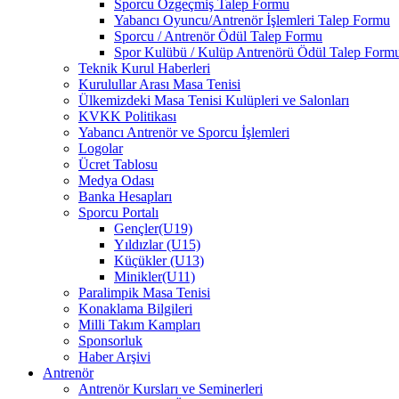
Sporcu Özgeçmiş Talep Formu
Yabancı Oyuncu/Antrenör İşlemleri Talep Formu
Sporcu / Antrenör Ödül Talep Formu
Spor Kulübü / Kulüp Antrenörü Ödül Talep Form
Teknik Kurul Haberleri
Kurulullar Arası Masa Tenisi
Ülkemizdeki Masa Tenisi Kulüpleri ve Salonları
KVKK Politikası
Yabancı Antrenör ve Sporcu İşlemleri
Logolar
Ücret Tablosu
Medya Odası
Banka Hesapları
Sporcu Portalı
Gençler(U19)
Yıldızlar (U15)
Küçükler (U13)
Minikler(U11)
Paralimpik Masa Tenisi
Konaklama Bilgileri
Milli Takım Kampları
Sponsorluk
Haber Arşivi
Antrenör
Antrenör Kursları ve Seminerleri