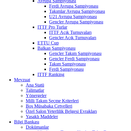
Avrupa Şampiyonası
Ferdi Avrupa Şampiyonası
Takımlar Avrupa Şampiyonası
U21 Avrupa Şampiyonası
Gençler Avrupa Şampiyonası
ITTF Pro Turlar
ITTF Açık Turnuvaları
Gençler Açık Turnuvaları
ETTU Cup
Balkan Şampiyonası
Gençler Takım Şampiyonası
Gençler Ferdi Şampiyonası
Takım Şampiyonası
Ferdi Şampiyonası
ITTF Ranking
Mevzuat
Ana Statü
Talimatlar
Yönergeler
Milli Takım Seçme Kriterleri
Boş Müsabaka Cetvelleri
Özel Salon Yeterlilik Belgesi Evrakları
Yasaklı Maddeler
Bilgi Bankası
Dokümanlar