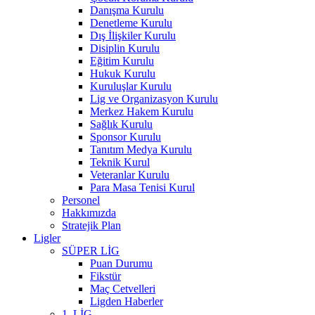
Danışma Kurulu
Denetleme Kurulu
Dış İlişkiler Kurulu
Disiplin Kurulu
Eğitim Kurulu
Hukuk Kurulu
Kuruluşlar Kurulu
Lig ve Organizasyon Kurulu
Merkez Hakem Kurulu
Sağlık Kurulu
Sponsor Kurulu
Tanıtım Medya Kurulu
Teknik Kurul
Veteranlar Kurulu
Para Masa Tenisi Kurul
Personel
Hakkımızda
Stratejik Plan
Ligler
SÜPER LİG
Puan Durumu
Fikstür
Maç Cetvelleri
Ligden Haberler
1. LİG