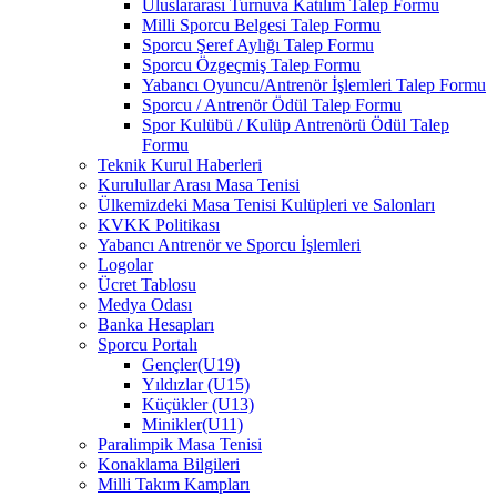
Uluslararası Turnuva Katılım Talep Formu
Milli Sporcu Belgesi Talep Formu
Sporcu Şeref Aylığı Talep Formu
Sporcu Özgeçmiş Talep Formu
Yabancı Oyuncu/Antrenör İşlemleri Talep Formu
Sporcu / Antrenör Ödül Talep Formu
Spor Kulübü / Kulüp Antrenörü Ödül Talep
Formu
Teknik Kurul Haberleri
Kurulullar Arası Masa Tenisi
Ülkemizdeki Masa Tenisi Kulüpleri ve Salonları
KVKK Politikası
Yabancı Antrenör ve Sporcu İşlemleri
Logolar
Ücret Tablosu
Medya Odası
Banka Hesapları
Sporcu Portalı
Gençler(U19)
Yıldızlar (U15)
Küçükler (U13)
Minikler(U11)
Paralimpik Masa Tenisi
Konaklama Bilgileri
Milli Takım Kampları