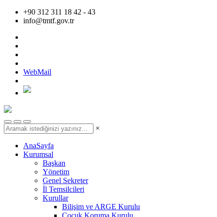
+90 312 311 18 42 - 43
info@tmtf.gov.tr
WebMail
×
AnaSayfa
Kurumsal
Başkan
Yönetim
Genel Sekreter
İl Temsilcileri
Kurullar
Bilişim ve ARGE Kurulu
Çocuk Koruma Kurulu