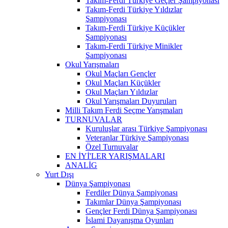
Takım-Ferdi Türkiye Geçler Şampiyonası
Takım-Ferdi Türkiye Yıldızlar
Şampiyonası
Takım-Ferdi Türkiye Küçükler
Şampiyonası
Takım-Ferdi Türkiye Minikler
Şampiyonası
Okul Yarışmaları
Okul Maçları Gençler
Okul Maçları Küçükler
Okul Maçları Yıldızlar
Okul Yarışmaları Duyuruları
Milli Takım Ferdi Seçme Yarışmaları
TURNUVALAR
Kuruluşlar arası Türkiye Şampiyonası
Veteranlar Türkiye Şampiyonası
Özel Turnuvalar
EN İYİ'LER YARIŞMALARI
ANALİG
Yurt Dışı
Dünya Şampiyonası
Ferdiler Dünya Şampiyonası
Takımlar Dünya Şampiyonası
Gençler Ferdi Dünya Şampiyonası
İslami Dayanışma Oyunları