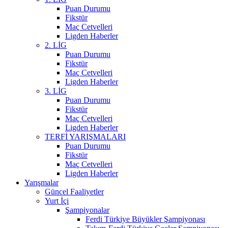
Puan Durumu
Fikstür
Maç Cetvelleri
Ligden Haberler
2. LİG
Puan Durumu
Fikstür
Maç Cetvelleri
Ligden Haberler
3. LİG
Puan Durumu
Fikstür
Maç Cetvelleri
Ligden Haberler
TERFİ YARIŞMALARI
Puan Durumu
Fikstür
Maç Cetvelleri
Ligden Haberler
Yarışmalar
Güncel Faaliyetler
Yurt İçi
Şampiyonalar
Ferdi Türkiye Büyükler Şampiyonası