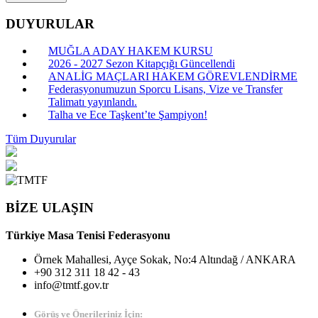
DUYURULAR
MUĞLA ADAY HAKEM KURSU
2026 - 2027 Sezon Kitapçığı Güncellendi
ANALİG MAÇLARI HAKEM GÖREVLENDİRME
Federasyonumuzun Sporcu Lisans, Vize ve Transfer
Talimatı yayınlandı.
Talha ve Ece Taşkent’te Şampiyon!
Tüm Duyurular
BİZE ULAŞIN
Türkiye Masa Tenisi Federasyonu
Örnek Mahallesi, Ayçe Sokak, No:4 Altındağ / ANKARA
+90 312 311 18 42 - 43
info@tmtf.gov.tr
Görüş ve Önerileriniz İçin: