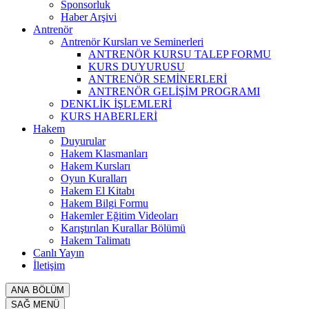
Sponsorluk
Haber Arşivi
Antrenör
Antrenör Kursları ve Seminerleri
ANTRENÖR KURSU TALEP FORMU
KURS DUYURUSU
ANTRENÖR SEMİNERLERİ
ANTRENÖR GELİŞİM PROGRAMI
DENKLİK İŞLEMLERİ
KURS HABERLERİ
Hakem
Duyurular
Hakem Klasmanları
Hakem Kursları
Oyun Kuralları
Hakem El Kitabı
Hakem Bilgi Formu
Hakemler Eğitim Videoları
Karıştırılan Kurallar Bölümü
Hakem Talimatı
Canlı Yayın
İletişim
ANA BÖLÜM
SAĞ MENÜ