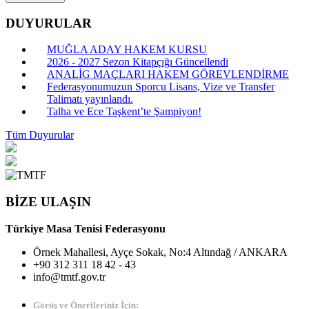
DUYURULAR
MUĞLA ADAY HAKEM KURSU
2026 - 2027 Sezon Kitapçığı Güncellendi
ANALİG MAÇLARI HAKEM GÖREVLENDİRME
Federasyonumuzun Sporcu Lisans, Vize ve Transfer
Talimatı yayınlandı.
Talha ve Ece Taşkent’te Şampiyon!
Tüm Duyurular
BİZE ULAŞIN
Türkiye Masa Tenisi Federasyonu
Örnek Mahallesi, Ayçe Sokak, No:4 Altındağ / ANKARA
+90 312 311 18 42 - 43
info@tmtf.gov.tr
Görüş ve Önerileriniz İçin: