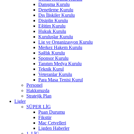
Danışma Kurulu
Denetleme Kurulu
Dış İlişkiler Kurulu
Disiplin Kurulu
Eğitim Kurulu
Hukuk Kurulu
Kuruluşlar Kurulu
Lig ve Organizasyon Kurulu
Merkez Hakem Kurulu
Sağlık Kurulu
Sponsor Kurulu
Tanıtım Medya Kurulu
Teknik Kurul
Veteranlar Kurulu
Para Masa Tenisi Kurul
Personel
Hakkımızda
Stratejik Plan
Ligler
SÜPER LİG
Puan Durumu
Fikstür
Maç Cetvelleri
Ligden Haberler
1. LİG