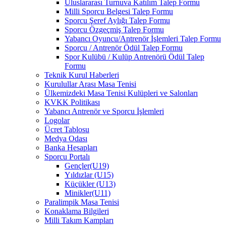
Uluslararası Turnuva Katılım Talep Formu
Milli Sporcu Belgesi Talep Formu
Sporcu Şeref Aylığı Talep Formu
Sporcu Özgeçmiş Talep Formu
Yabancı Oyuncu/Antrenör İşlemleri Talep Formu
Sporcu / Antrenör Ödül Talep Formu
Spor Kulübü / Kulüp Antrenörü Ödül Talep
Formu
Teknik Kurul Haberleri
Kurulullar Arası Masa Tenisi
Ülkemizdeki Masa Tenisi Kulüpleri ve Salonları
KVKK Politikası
Yabancı Antrenör ve Sporcu İşlemleri
Logolar
Ücret Tablosu
Medya Odası
Banka Hesapları
Sporcu Portalı
Gençler(U19)
Yıldızlar (U15)
Küçükler (U13)
Minikler(U11)
Paralimpik Masa Tenisi
Konaklama Bilgileri
Milli Takım Kampları