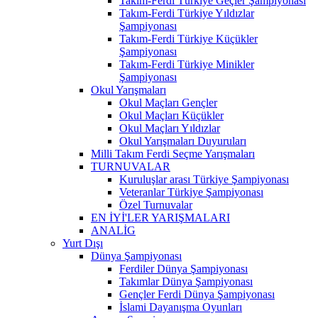
Takım-Ferdi Türkiye Geçler Şampiyonası
Takım-Ferdi Türkiye Yıldızlar
Şampiyonası
Takım-Ferdi Türkiye Küçükler
Şampiyonası
Takım-Ferdi Türkiye Minikler
Şampiyonası
Okul Yarışmaları
Okul Maçları Gençler
Okul Maçları Küçükler
Okul Maçları Yıldızlar
Okul Yarışmaları Duyuruları
Milli Takım Ferdi Seçme Yarışmaları
TURNUVALAR
Kuruluşlar arası Türkiye Şampiyonası
Veteranlar Türkiye Şampiyonası
Özel Turnuvalar
EN İYİ'LER YARIŞMALARI
ANALİG
Yurt Dışı
Dünya Şampiyonası
Ferdiler Dünya Şampiyonası
Takımlar Dünya Şampiyonası
Gençler Ferdi Dünya Şampiyonası
İslami Dayanışma Oyunları