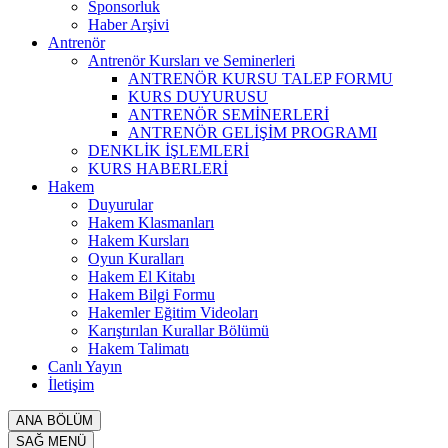
Sponsorluk
Haber Arşivi
Antrenör
Antrenör Kursları ve Seminerleri
ANTRENÖR KURSU TALEP FORMU
KURS DUYURUSU
ANTRENÖR SEMİNERLERİ
ANTRENÖR GELİŞİM PROGRAMI
DENKLİK İŞLEMLERİ
KURS HABERLERİ
Hakem
Duyurular
Hakem Klasmanları
Hakem Kursları
Oyun Kuralları
Hakem El Kitabı
Hakem Bilgi Formu
Hakemler Eğitim Videoları
Karıştırılan Kurallar Bölümü
Hakem Talimatı
Canlı Yayın
İletişim
ANA BÖLÜM
SAĞ MENÜ