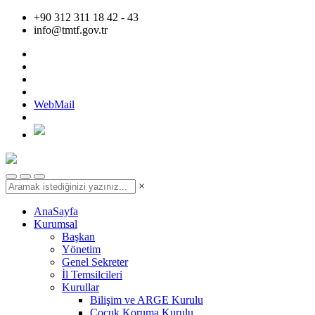
+90 312 311 18 42 - 43
info@tmtf.gov.tr
WebMail
×
AnaSayfa
Kurumsal
Başkan
Yönetim
Genel Sekreter
İl Temsilcileri
Kurullar
Bilişim ve ARGE Kurulu
Çocuk Koruma Kurulu