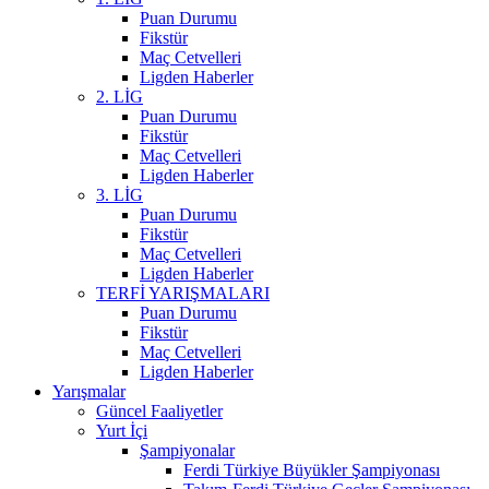
Puan Durumu
Fikstür
Maç Cetvelleri
Ligden Haberler
2. LİG
Puan Durumu
Fikstür
Maç Cetvelleri
Ligden Haberler
3. LİG
Puan Durumu
Fikstür
Maç Cetvelleri
Ligden Haberler
TERFİ YARIŞMALARI
Puan Durumu
Fikstür
Maç Cetvelleri
Ligden Haberler
Yarışmalar
Güncel Faaliyetler
Yurt İçi
Şampiyonalar
Ferdi Türkiye Büyükler Şampiyonası