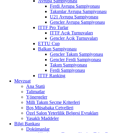
Avrupa Şampiyonası
Ferdi Avrupa Şampiyonası
Takımlar Avrupa Şampiyonası
U21 Avrupa Şampiyonası
Gençler Avrupa Şampiyonası
ITTF Pro Turlar
ITTF Açık Turnuvaları
Gençler Açık Turnuvaları
ETTU Cup
Balkan Şampiyonası
Gençler Takım Şampiyonası
Gençler Ferdi Şampiyonası
Takım Şampiyonası
Ferdi Şampiyonası
ITTF Ranking
Mevzuat
Ana Statü
Talimatlar
Yönergeler
Milli Takım Seçme Kriterleri
Boş Müsabaka Cetvelleri
Özel Salon Yeterlilik Belgesi Evrakları
Yasaklı Maddeler
Bilgi Bankası
Dokümanlar