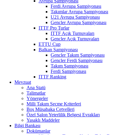
Avrupa Şampiyonası
Ferdi Avrupa Şampiyonası
Takımlar Avrupa Şampiyonası
U21 Avrupa Şampiyonası
Gençler Avrupa Şampiyonası
ITTF Pro Turlar
ITTF Açık Turnuvaları
Gençler Açık Turnuvaları
ETTU Cup
Balkan Şampiyonası
Gençler Takım Şampiyonası
Gençler Ferdi Şampiyonası
Takım Şampiyonası
Ferdi Şampiyonası
ITTF Ranking
Mevzuat
Ana Statü
Talimatlar
Yönergeler
Milli Takım Seçme Kriterleri
Boş Müsabaka Cetvelleri
Özel Salon Yeterlilik Belgesi Evrakları
Yasaklı Maddeler
Bilgi Bankası
Dokümanlar