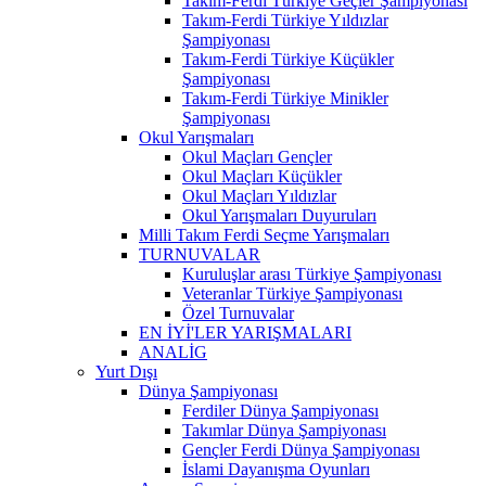
Takım-Ferdi Türkiye Geçler Şampiyonası
Takım-Ferdi Türkiye Yıldızlar
Şampiyonası
Takım-Ferdi Türkiye Küçükler
Şampiyonası
Takım-Ferdi Türkiye Minikler
Şampiyonası
Okul Yarışmaları
Okul Maçları Gençler
Okul Maçları Küçükler
Okul Maçları Yıldızlar
Okul Yarışmaları Duyuruları
Milli Takım Ferdi Seçme Yarışmaları
TURNUVALAR
Kuruluşlar arası Türkiye Şampiyonası
Veteranlar Türkiye Şampiyonası
Özel Turnuvalar
EN İYİ'LER YARIŞMALARI
ANALİG
Yurt Dışı
Dünya Şampiyonası
Ferdiler Dünya Şampiyonası
Takımlar Dünya Şampiyonası
Gençler Ferdi Dünya Şampiyonası
İslami Dayanışma Oyunları