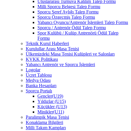
Uluslararası Turnuva Katılım Talep Formu
Milli Sporcu Belgesi Talep Formu
Sporcu Şeref Aylığı Talep Formu
Sporcu Özgeçmiş Talep Formu
Yabancı Oyuncu/Antrenör İşlemleri Talep Formu
Sporcu / Antrenör Ödül Talep Formu
Spor Kulübü / Kulüp Antrenörü Ödül Talep
Formu
Teknik Kurul Haberleri
Kurulullar Arası Masa Tenisi
Ülkemizdeki Masa Tenisi Kulüpleri ve Salonları
KVKK Politikası
Yabancı Antrenör ve Sporcu İşlemleri
Logolar
Ücret Tablosu
Medya Odası
Banka Hesapları
Sporcu Portalı
Gençler(U19)
Yıldızlar (U15)
Küçükler (U13)
Minikler(U11)
Paralimpik Masa Tenisi
Konaklama Bilgileri
Milli Takım Kampları