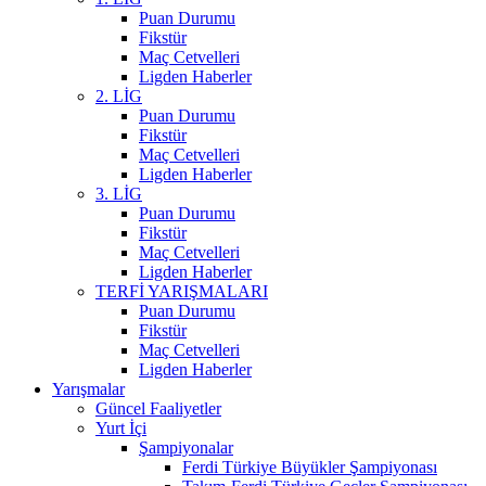
Puan Durumu
Fikstür
Maç Cetvelleri
Ligden Haberler
2. LİG
Puan Durumu
Fikstür
Maç Cetvelleri
Ligden Haberler
3. LİG
Puan Durumu
Fikstür
Maç Cetvelleri
Ligden Haberler
TERFİ YARIŞMALARI
Puan Durumu
Fikstür
Maç Cetvelleri
Ligden Haberler
Yarışmalar
Güncel Faaliyetler
Yurt İçi
Şampiyonalar
Ferdi Türkiye Büyükler Şampiyonası