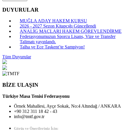
DUYURULAR
MUĞLA ADAY HAKEM KURSU
2026 - 2027 Sezon Kitapçığı Güncellendi
ANALİG MAÇLARI HAKEM GÖREVLENDİRME
Federasyonumuzun Sporcu Lisans, Vize ve Transfer
Talimatı yayınlandı.
Talha ve Ece Taşkent’te Şampiyon!
Tüm Duyurular
BİZE ULAŞIN
Türkiye Masa Tenisi Federasyonu
Örnek Mahallesi, Ayçe Sokak, No:4 Altındağ / ANKARA
+90 312 311 18 42 - 43
info@tmtf.gov.tr
Görüş ve Önerileriniz İçin: