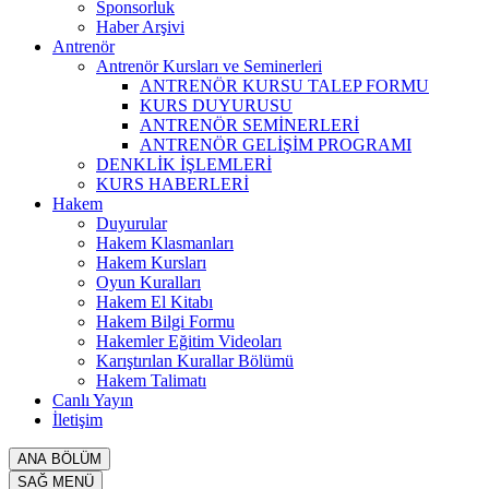
Sponsorluk
Haber Arşivi
Antrenör
Antrenör Kursları ve Seminerleri
ANTRENÖR KURSU TALEP FORMU
KURS DUYURUSU
ANTRENÖR SEMİNERLERİ
ANTRENÖR GELİŞİM PROGRAMI
DENKLİK İŞLEMLERİ
KURS HABERLERİ
Hakem
Duyurular
Hakem Klasmanları
Hakem Kursları
Oyun Kuralları
Hakem El Kitabı
Hakem Bilgi Formu
Hakemler Eğitim Videoları
Karıştırılan Kurallar Bölümü
Hakem Talimatı
Canlı Yayın
İletişim
ANA BÖLÜM
SAĞ MENÜ