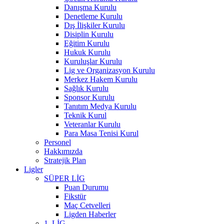
Danışma Kurulu
Denetleme Kurulu
Dış İlişkiler Kurulu
Disiplin Kurulu
Eğitim Kurulu
Hukuk Kurulu
Kuruluşlar Kurulu
Lig ve Organizasyon Kurulu
Merkez Hakem Kurulu
Sağlık Kurulu
Sponsor Kurulu
Tanıtım Medya Kurulu
Teknik Kurul
Veteranlar Kurulu
Para Masa Tenisi Kurul
Personel
Hakkımızda
Stratejik Plan
Ligler
SÜPER LİG
Puan Durumu
Fikstür
Maç Cetvelleri
Ligden Haberler
1. LİG