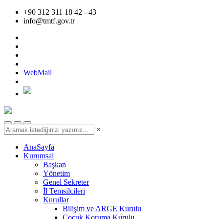
+90 312 311 18 42 - 43
info@tmtf.gov.tr
WebMail
×
AnaSayfa
Kurumsal
Başkan
Yönetim
Genel Sekreter
İl Temsilcileri
Kurullar
Bilişim ve ARGE Kurulu
Çocuk Koruma Kurulu