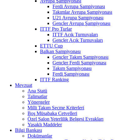
Avrupa Şampiyonası
Ferdi Avrupa Şampiyonası
Takımlar Avrupa Şampiyonası
U21 Avrupa Şampiyonası
Gençler Avrupa Şampiyonası
ITTF Pro Turlar
ITTF Açık Turnuvaları
Gençler Açık Turnuvaları
ETTU Cup
Balkan Şampiyonası
Gençler Takım Şampiyonası
Gençler Ferdi Şampiyonası
Takım Şampiyonası
Ferdi Şampiyonası
ITTF Ranking
Mevzuat
Ana Statü
Talimatlar
Yönergeler
Milli Takım Seçme Kriterleri
Boş Müsabaka Cetvelleri
Özel Salon Yeterlilik Belgesi Evrakları
Yasaklı Maddeler
Bilgi Bankası
Dokümanlar