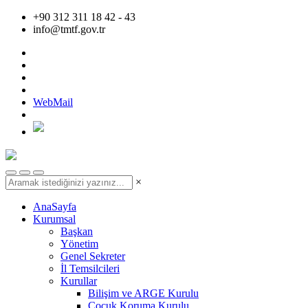
+90 312 311 18 42 - 43
info@tmtf.gov.tr
WebMail
×
AnaSayfa
Kurumsal
Başkan
Yönetim
Genel Sekreter
İl Temsilcileri
Kurullar
Bilişim ve ARGE Kurulu
Çocuk Koruma Kurulu