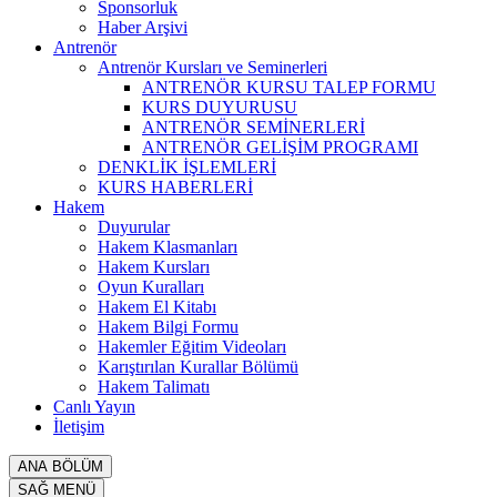
Sponsorluk
Haber Arşivi
Antrenör
Antrenör Kursları ve Seminerleri
ANTRENÖR KURSU TALEP FORMU
KURS DUYURUSU
ANTRENÖR SEMİNERLERİ
ANTRENÖR GELİŞİM PROGRAMI
DENKLİK İŞLEMLERİ
KURS HABERLERİ
Hakem
Duyurular
Hakem Klasmanları
Hakem Kursları
Oyun Kuralları
Hakem El Kitabı
Hakem Bilgi Formu
Hakemler Eğitim Videoları
Karıştırılan Kurallar Bölümü
Hakem Talimatı
Canlı Yayın
İletişim
ANA BÖLÜM
SAĞ MENÜ