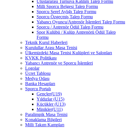
Uluslararası Turnuva Katılım Talep Formu
Milli Sporcu Belgesi Talep Formu
Sporcu Şeref Aylığı Talep Formu
Sporcu Özgeçmiş Talep Formu
Yabancı Oyuncu/Antrenör İşlemleri Talep Formu
Sporcu / Antrenör Ödül Talep Formu
Spor Kulübü / Kulüp Antrenörü Ödül Talep
Formu
Teknik Kurul Haberleri
Kurulullar Arası Masa Tenisi
Ülkemizdeki Masa Tenisi Kulüpleri ve Salonları
KVKK Politikası
Yabancı Antrenör ve Sporcu İşlemleri
Logolar
Ücret Tablosu
Medya Odası
Banka Hesapları
Sporcu Portalı
Gençler(U19)
Yıldızlar (U15)
Küçükler (U13)
Minikler(U11)
Paralimpik Masa Tenisi
Konaklama Bilgileri
Milli Takım Kampları