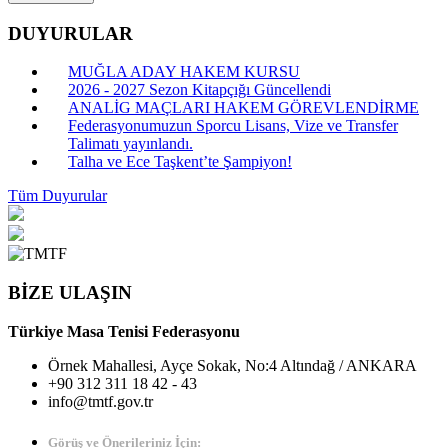
DUYURULAR
MUĞLA ADAY HAKEM KURSU
2026 - 2027 Sezon Kitapçığı Güncellendi
ANALİG MAÇLARI HAKEM GÖREVLENDİRME
Federasyonumuzun Sporcu Lisans, Vize ve Transfer
Talimatı yayınlandı.
Talha ve Ece Taşkent’te Şampiyon!
Tüm Duyurular
BİZE ULAŞIN
Türkiye Masa Tenisi Federasyonu
Örnek Mahallesi, Ayçe Sokak, No:4 Altındağ / ANKARA
+90 312 311 18 42 - 43
info@tmtf.gov.tr
Görüş ve Önerileriniz İçin: