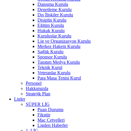
Danışma Kurulu
Denetleme Kurulu
Dış İlişkiler Kurulu
Disiplin Kurulu
Eğitim Kurulu
Hukuk Kurulu
Kuruluşlar Kurulu
Lig ve Organizasyon Kurulu
Merkez Hakem Kurulu
Sağlık Kurulu
Sponsor Kurulu
Tanıtım Medya Kurulu
Teknik Kurul
Veteranlar Kurulu
Para Masa Tenisi Kurul
Personel
Hakkımızda
Stratejik Plan
Ligler
SÜPER LİG
Puan Durumu
Fikstür
Maç Cetvelleri
Ligden Haberler
1. LİG