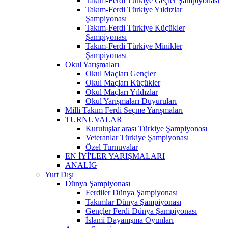
Takım-Ferdi Türkiye Geçler Şampiyonası
Takım-Ferdi Türkiye Yıldızlar
Şampiyonası
Takım-Ferdi Türkiye Küçükler
Şampiyonası
Takım-Ferdi Türkiye Minikler
Şampiyonası
Okul Yarışmaları
Okul Maçları Gençler
Okul Maçları Küçükler
Okul Maçları Yıldızlar
Okul Yarışmaları Duyuruları
Milli Takım Ferdi Seçme Yarışmaları
TURNUVALAR
Kuruluşlar arası Türkiye Şampiyonası
Veteranlar Türkiye Şampiyonası
Özel Turnuvalar
EN İYİ'LER YARIŞMALARI
ANALİG
Yurt Dışı
Dünya Şampiyonası
Ferdiler Dünya Şampiyonası
Takımlar Dünya Şampiyonası
Gençler Ferdi Dünya Şampiyonası
İslami Dayanışma Oyunları