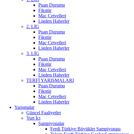
Puan Durumu
Fikstür
Maç Cetvelleri
Ligden Haberler
2. LİG
Puan Durumu
Fikstür
Maç Cetvelleri
Ligden Haberler
3. LİG
Puan Durumu
Fikstür
Maç Cetvelleri
Ligden Haberler
TERFİ YARIŞMALARI
Puan Durumu
Fikstür
Maç Cetvelleri
Ligden Haberler
Yarışmalar
Güncel Faaliyetler
Yurt İçi
Şampiyonalar
Ferdi Türkiye Büyükler Şampiyonası