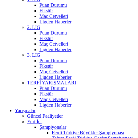
Puan Durumu
Fikstür
Maç Cetvelleri
Ligden Haberler
2. LİG
Puan Durumu
Fikstür
Maç Cetvelleri
Ligden Haberler
3. LİG
Puan Durumu
Fikstür
Maç Cetvelleri
Ligden Haberler
TERFİ YARIŞMALARI
Puan Durumu
Fikstür
Maç Cetvelleri
Ligden Haberler
Yarışmalar
Güncel Faaliyetler
Yurt İçi
Şampiyonalar
Ferdi Türkiye Büyükler Şampiyonası