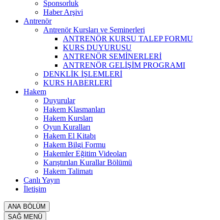
Sponsorluk
Haber Arşivi
Antrenör
Antrenör Kursları ve Seminerleri
ANTRENÖR KURSU TALEP FORMU
KURS DUYURUSU
ANTRENÖR SEMİNERLERİ
ANTRENÖR GELİŞİM PROGRAMI
DENKLİK İŞLEMLERİ
KURS HABERLERİ
Hakem
Duyurular
Hakem Klasmanları
Hakem Kursları
Oyun Kuralları
Hakem El Kitabı
Hakem Bilgi Formu
Hakemler Eğitim Videoları
Karıştırılan Kurallar Bölümü
Hakem Talimatı
Canlı Yayın
İletişim
ANA BÖLÜM
SAĞ MENÜ