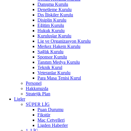
Danışma Kurulu
Denetleme Kurulu
Dış İlişkiler Kurulu
Disiplin Kurulu
Eğitim Kurulu
Hukuk Kurulu
Kuruluşlar Kurulu
Lig ve Organizasyon Kurulu
Merkez Hakem Kurulu
Sağlık Kurulu
Sponsor Kurulu
Tanıtım Medya Kurulu
Teknik Kurul
Veteranlar Kurulu
Para Masa Tenisi Kurul
Personel
Hakkımızda
Stratejik Plan
Ligler
SÜPER LİG
Puan Durumu
Fikstür
Maç Cetvelleri
Ligden Haberler
1. LİG