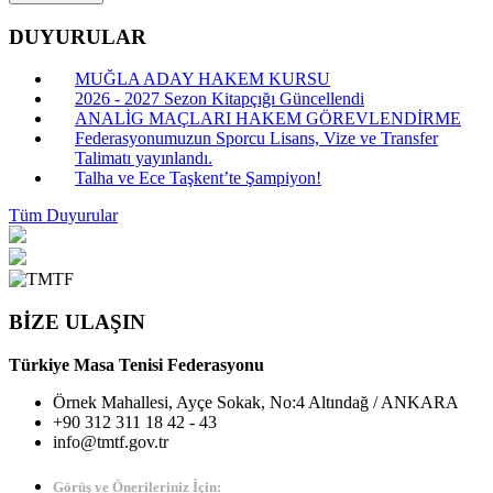
DUYURULAR
MUĞLA ADAY HAKEM KURSU
2026 - 2027 Sezon Kitapçığı Güncellendi
ANALİG MAÇLARI HAKEM GÖREVLENDİRME
Federasyonumuzun Sporcu Lisans, Vize ve Transfer
Talimatı yayınlandı.
Talha ve Ece Taşkent’te Şampiyon!
Tüm Duyurular
BİZE ULAŞIN
Türkiye Masa Tenisi Federasyonu
Örnek Mahallesi, Ayçe Sokak, No:4 Altındağ / ANKARA
+90 312 311 18 42 - 43
info@tmtf.gov.tr
Görüş ve Önerileriniz İçin: