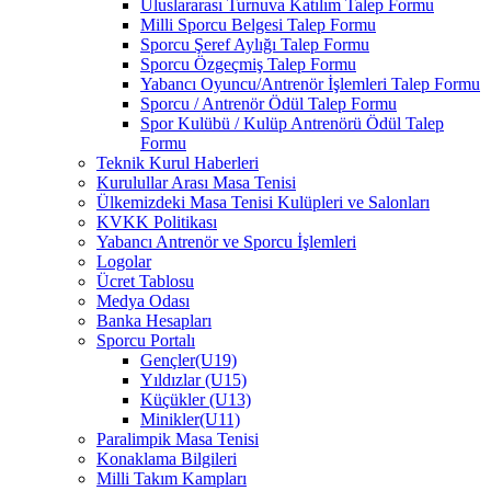
Uluslararası Turnuva Katılım Talep Formu
Milli Sporcu Belgesi Talep Formu
Sporcu Şeref Aylığı Talep Formu
Sporcu Özgeçmiş Talep Formu
Yabancı Oyuncu/Antrenör İşlemleri Talep Formu
Sporcu / Antrenör Ödül Talep Formu
Spor Kulübü / Kulüp Antrenörü Ödül Talep
Formu
Teknik Kurul Haberleri
Kurulullar Arası Masa Tenisi
Ülkemizdeki Masa Tenisi Kulüpleri ve Salonları
KVKK Politikası
Yabancı Antrenör ve Sporcu İşlemleri
Logolar
Ücret Tablosu
Medya Odası
Banka Hesapları
Sporcu Portalı
Gençler(U19)
Yıldızlar (U15)
Küçükler (U13)
Minikler(U11)
Paralimpik Masa Tenisi
Konaklama Bilgileri
Milli Takım Kampları