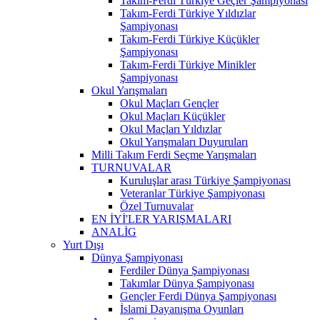
Takım-Ferdi Türkiye Geçler Şampiyonası
Takım-Ferdi Türkiye Yıldızlar
Şampiyonası
Takım-Ferdi Türkiye Küçükler
Şampiyonası
Takım-Ferdi Türkiye Minikler
Şampiyonası
Okul Yarışmaları
Okul Maçları Gençler
Okul Maçları Küçükler
Okul Maçları Yıldızlar
Okul Yarışmaları Duyuruları
Milli Takım Ferdi Seçme Yarışmaları
TURNUVALAR
Kuruluşlar arası Türkiye Şampiyonası
Veteranlar Türkiye Şampiyonası
Özel Turnuvalar
EN İYİ'LER YARIŞMALARI
ANALİG
Yurt Dışı
Dünya Şampiyonası
Ferdiler Dünya Şampiyonası
Takımlar Dünya Şampiyonası
Gençler Ferdi Dünya Şampiyonası
İslami Dayanışma Oyunları