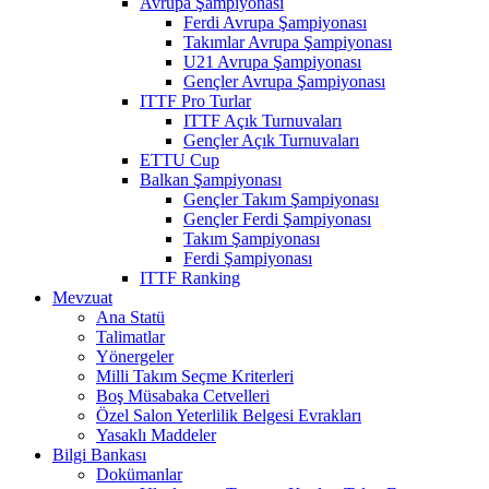
Avrupa Şampiyonası
Ferdi Avrupa Şampiyonası
Takımlar Avrupa Şampiyonası
U21 Avrupa Şampiyonası
Gençler Avrupa Şampiyonası
ITTF Pro Turlar
ITTF Açık Turnuvaları
Gençler Açık Turnuvaları
ETTU Cup
Balkan Şampiyonası
Gençler Takım Şampiyonası
Gençler Ferdi Şampiyonası
Takım Şampiyonası
Ferdi Şampiyonası
ITTF Ranking
Mevzuat
Ana Statü
Talimatlar
Yönergeler
Milli Takım Seçme Kriterleri
Boş Müsabaka Cetvelleri
Özel Salon Yeterlilik Belgesi Evrakları
Yasaklı Maddeler
Bilgi Bankası
Dokümanlar