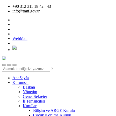
+90 312 311 18 42 - 43
info@tmtf.gov.tr
WebMail
×
AnaSayfa
Kurumsal
Başkan
Yönetim
Genel Sekreter
İl Temsilcileri
Kurullar
Bilişim ve ARGE Kurulu
Çocuk Koruma Kurulu