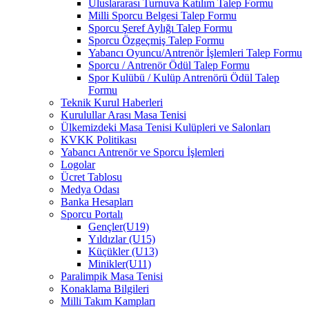
Uluslararası Turnuva Katılım Talep Formu
Milli Sporcu Belgesi Talep Formu
Sporcu Şeref Aylığı Talep Formu
Sporcu Özgeçmiş Talep Formu
Yabancı Oyuncu/Antrenör İşlemleri Talep Formu
Sporcu / Antrenör Ödül Talep Formu
Spor Kulübü / Kulüp Antrenörü Ödül Talep
Formu
Teknik Kurul Haberleri
Kurulullar Arası Masa Tenisi
Ülkemizdeki Masa Tenisi Kulüpleri ve Salonları
KVKK Politikası
Yabancı Antrenör ve Sporcu İşlemleri
Logolar
Ücret Tablosu
Medya Odası
Banka Hesapları
Sporcu Portalı
Gençler(U19)
Yıldızlar (U15)
Küçükler (U13)
Minikler(U11)
Paralimpik Masa Tenisi
Konaklama Bilgileri
Milli Takım Kampları