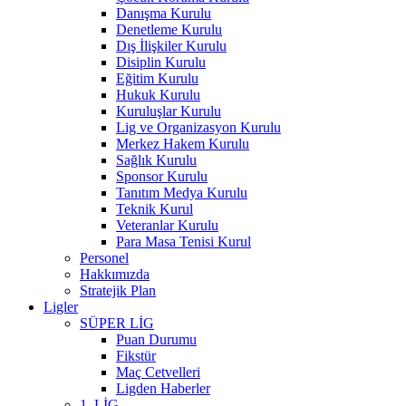
Danışma Kurulu
Denetleme Kurulu
Dış İlişkiler Kurulu
Disiplin Kurulu
Eğitim Kurulu
Hukuk Kurulu
Kuruluşlar Kurulu
Lig ve Organizasyon Kurulu
Merkez Hakem Kurulu
Sağlık Kurulu
Sponsor Kurulu
Tanıtım Medya Kurulu
Teknik Kurul
Veteranlar Kurulu
Para Masa Tenisi Kurul
Personel
Hakkımızda
Stratejik Plan
Ligler
SÜPER LİG
Puan Durumu
Fikstür
Maç Cetvelleri
Ligden Haberler
1. LİG