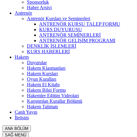
Sponsorluk
Haber Arşivi
Antrenör
Antrenör Kursları ve Seminerleri
ANTRENÖR KURSU TALEP FORMU
KURS DUYURUSU
ANTRENÖR SEMİNERLERİ
ANTRENÖR GELİŞİM PROGRAMI
DENKLİK İŞLEMLERİ
KURS HABERLERİ
Hakem
Duyurular
Hakem Klasmanları
Hakem Kursları
Oyun Kuralları
Hakem El Kitabı
Hakem Bilgi Formu
Hakemler Eğitim Videoları
Karıştırılan Kurallar Bölümü
Hakem Talimatı
Canlı Yayın
İletişim
ANA BÖLÜM
SAĞ MENÜ