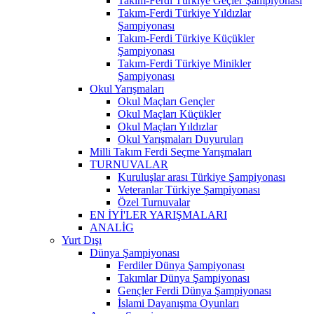
Takım-Ferdi Türkiye Geçler Şampiyonası
Takım-Ferdi Türkiye Yıldızlar
Şampiyonası
Takım-Ferdi Türkiye Küçükler
Şampiyonası
Takım-Ferdi Türkiye Minikler
Şampiyonası
Okul Yarışmaları
Okul Maçları Gençler
Okul Maçları Küçükler
Okul Maçları Yıldızlar
Okul Yarışmaları Duyuruları
Milli Takım Ferdi Seçme Yarışmaları
TURNUVALAR
Kuruluşlar arası Türkiye Şampiyonası
Veteranlar Türkiye Şampiyonası
Özel Turnuvalar
EN İYİ'LER YARIŞMALARI
ANALİG
Yurt Dışı
Dünya Şampiyonası
Ferdiler Dünya Şampiyonası
Takımlar Dünya Şampiyonası
Gençler Ferdi Dünya Şampiyonası
İslami Dayanışma Oyunları