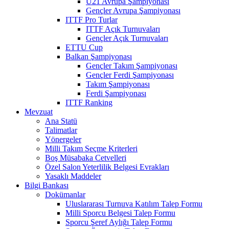
U21 Avrupa Şampiyonası
Gençler Avrupa Şampiyonası
ITTF Pro Turlar
ITTF Açık Turnuvaları
Gençler Açık Turnuvaları
ETTU Cup
Balkan Şampiyonası
Gençler Takım Şampiyonası
Gençler Ferdi Şampiyonası
Takım Şampiyonası
Ferdi Şampiyonası
ITTF Ranking
Mevzuat
Ana Statü
Talimatlar
Yönergeler
Milli Takım Seçme Kriterleri
Boş Müsabaka Cetvelleri
Özel Salon Yeterlilik Belgesi Evrakları
Yasaklı Maddeler
Bilgi Bankası
Dokümanlar
Uluslararası Turnuva Katılım Talep Formu
Milli Sporcu Belgesi Talep Formu
Sporcu Şeref Aylığı Talep Formu