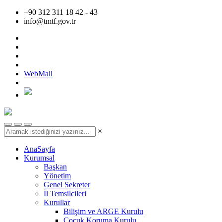
+90 312 311 18 42 - 43
info@tmtf.gov.tr
WebMail
×
AnaSayfa
Kurumsal
Başkan
Yönetim
Genel Sekreter
İl Temsilcileri
Kurullar
Bilişim ve ARGE Kurulu
Çocuk Koruma Kurulu