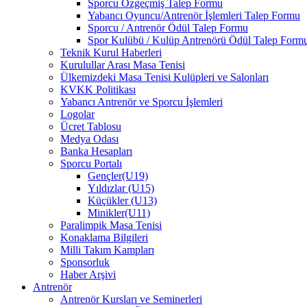
Sporcu Özgeçmiş Talep Formu
Yabancı Oyuncu/Antrenör İşlemleri Talep Formu
Sporcu / Antrenör Ödül Talep Formu
Spor Kulübü / Kulüp Antrenörü Ödül Talep Form
Teknik Kurul Haberleri
Kurulullar Arası Masa Tenisi
Ülkemizdeki Masa Tenisi Kulüpleri ve Salonları
KVKK Politikası
Yabancı Antrenör ve Sporcu İşlemleri
Logolar
Ücret Tablosu
Medya Odası
Banka Hesapları
Sporcu Portalı
Gençler(U19)
Yıldızlar (U15)
Küçükler (U13)
Minikler(U11)
Paralimpik Masa Tenisi
Konaklama Bilgileri
Milli Takım Kampları
Sponsorluk
Haber Arşivi
Antrenör
Antrenör Kursları ve Seminerleri