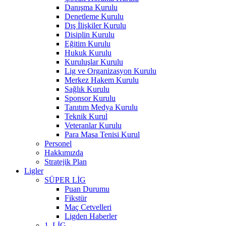
Danışma Kurulu
Denetleme Kurulu
Dış İlişkiler Kurulu
Disiplin Kurulu
Eğitim Kurulu
Hukuk Kurulu
Kuruluşlar Kurulu
Lig ve Organizasyon Kurulu
Merkez Hakem Kurulu
Sağlık Kurulu
Sponsor Kurulu
Tanıtım Medya Kurulu
Teknik Kurul
Veteranlar Kurulu
Para Masa Tenisi Kurul
Personel
Hakkımızda
Stratejik Plan
Ligler
SÜPER LİG
Puan Durumu
Fikstür
Maç Cetvelleri
Ligden Haberler
1. LİG