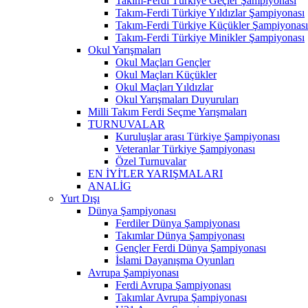
Takım-Ferdi Türkiye Geçler Şampiyonası
Takım-Ferdi Türkiye Yıldızlar Şampiyonası
Takım-Ferdi Türkiye Küçükler Şampiyonası
Takım-Ferdi Türkiye Minikler Şampiyonası
Okul Yarışmaları
Okul Maçları Gençler
Okul Maçları Küçükler
Okul Maçları Yıldızlar
Okul Yarışmaları Duyuruları
Milli Takım Ferdi Seçme Yarışmaları
TURNUVALAR
Kuruluşlar arası Türkiye Şampiyonası
Veteranlar Türkiye Şampiyonası
Özel Turnuvalar
EN İYİ'LER YARIŞMALARI
ANALİG
Yurt Dışı
Dünya Şampiyonası
Ferdiler Dünya Şampiyonası
Takımlar Dünya Şampiyonası
Gençler Ferdi Dünya Şampiyonası
İslami Dayanışma Oyunları
Avrupa Şampiyonası
Ferdi Avrupa Şampiyonası
Takımlar Avrupa Şampiyonası