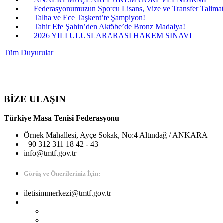
Federasyonumuzun Sporcu Lisans, Vize ve Transfer Talimatı
Talha ve Ece Taşkent’te Şampiyon!
Tahir Efe Şahin’den Aktöbe’de Bronz Madalya!
2026 YILI ULUSLARARASI HAKEM SINAVI
Tüm Duyurular
BİZE ULAŞIN
Türkiye Masa Tenisi Federasyonu
Örnek Mahallesi, Ayçe Sokak, No:4 Altındağ / ANKARA
+90 312 311 18 42 - 43
info@tmtf.gov.tr
Görüş ve Önerileriniz İçin:
iletisimmerkezi@tmtf.gov.tr