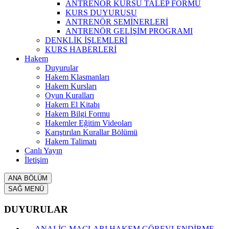
ANTRENÖR KURSU TALEP FORMU
KURS DUYURUSU
ANTRENÖR SEMİNERLERİ
ANTRENÖR GELİŞİM PROGRAMI
DENKLİK İŞLEMLERİ
KURS HABERLERİ
Hakem
Duyurular
Hakem Klasmanları
Hakem Kursları
Oyun Kuralları
Hakem El Kitabı
Hakem Bilgi Formu
Hakemler Eğitim Videoları
Karıştırılan Kurallar Bölümü
Hakem Talimatı
Canlı Yayın
İletişim
ANA BÖLÜM
SAĞ MENÜ
DUYURULAR
ANALİG MAÇLARI HAKEM GÖREVLENDİRME