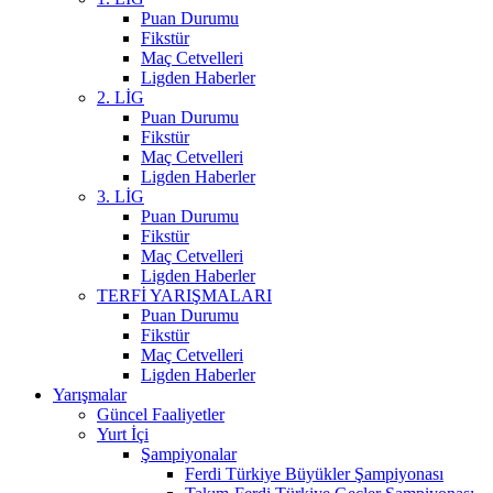
Puan Durumu
Fikstür
Maç Cetvelleri
Ligden Haberler
2. LİG
Puan Durumu
Fikstür
Maç Cetvelleri
Ligden Haberler
3. LİG
Puan Durumu
Fikstür
Maç Cetvelleri
Ligden Haberler
TERFİ YARIŞMALARI
Puan Durumu
Fikstür
Maç Cetvelleri
Ligden Haberler
Yarışmalar
Güncel Faaliyetler
Yurt İçi
Şampiyonalar
Ferdi Türkiye Büyükler Şampiyonası